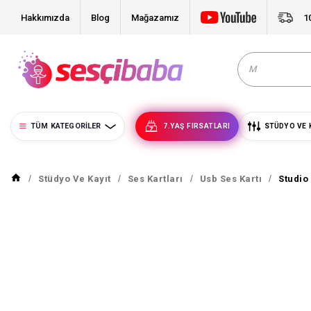
Hakkımızda
Blog
Mağazamız
1
TÜM KATEGORILER
7.YAŞ FIRSATLARI
STÜDYO VE 
Stüdyo Ve Kayıt
Ses Kartları
Usb Ses Kartı
Studio