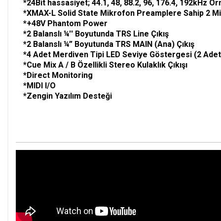
*24Bit hassasiyet; 44.1, 48, 88.2, 96, 176.4, 192kHz 
*XMAX-L Solid State Mikrofon Preamplere Sahip 2 Mic
*+48V Phantom Power
*2 Balanslı ¼'' Boyutunda TRS Line Çıkış
*2 Balanslı ¼” Boyutunda TRS MAIN (Ana) Çıkış
*4 Adet Merdiven Tipi LED Seviye Göstergesi (2 Adet G
*Cue Mix A / B Özellikli Stereo Kulaklık Çıkışı
*Direct Monitoring
*MIDI I/O
*Zengin Yazılım Desteği