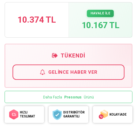
HAVALE İLE
10.374 TL
10.167 TL
TÜKENDI
GELINCE HABER VER
Daha Fazla
Presonus
Ürünü
HIZLI
DİSTRİBÜTÖR
KOLAY İADE
TESLİMAT
GARANTİLİ