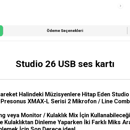
Ödeme Seçenekleri
Studio 26 USB ses kartı
Hareket Halindeki Müzisyenlere Hitap Eden Studi
en Presonus XMAX-L Serisi 2 Mikrofon / Line Combo
g veya Monitor / Kulaklık Mix İçin Kullanabileceği
 Kulaklıktan Dinleme Yaparken İki Farklı Miks Ara
nlemek İçin Son Derece ideal.