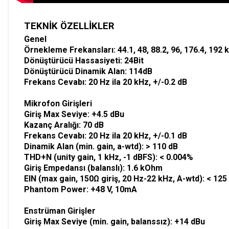
TEKNİK ÖZELLİKLER
Genel
Örnekleme Frekansları: 44.1, 48, 88.2, 96, 176.4, 192 
Dönüştürücü Hassasiyeti: 24Bit
Dönüştürücü Dinamik Alan: 114dB
Frekans Cevabı: 20 Hz ila 20 kHz, +/-0.2 dB
Mikrofon Girişleri
Giriş Max Seviye: +4.5 dBu
Kazanç Aralığı: 70 dB
Frekans Cevabı: 20 Hz ila 20 kHz, +/-0.1 dB
Dinamik Alan (min. gain, a-wtd): > 110 dB
THD+N (unity gain, 1 kHz, -1 dBFS): < 0.004%
Giriş Empedansı (balanslı): 1.6 kOhm
EIN (max gain, 150Ω giriş, 20 Hz-22 kHz, A-wtd): < 125
Phantom Power: +48 V, 10mA
Enstrüman Girişler
Giriş Max Seviye (min. gain, balanssız): +14 dBu