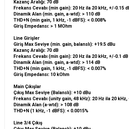
Kazanç Aralığı: 70 dB
Frekans Cevabı (min gain): 20 Hz ila 20 kHz, +/-0.15 d
Dinamik Alan (min. gain, a-wtd): > 110 dB
THD+N (min gain, 1 kHz, -1 dBFS): < 0.008%
Giriş Empedansı: > 1 MOhm
Line Girişler
Giriş Max Seviye (min. gain, balanslı): +19.5 dBu
Kazanç Aralığı: 70 dB
Frekans Cevabı (min gain): 20 Hz ila 20 kHz, +/-0.1 dB
Dinamik Alan (min. gain, a-wtd): > 114 dB
THD+N (min gain, 1 kHz, -1 dBFS): < 0.007%
Giriş Empedansı: 10 kOhm
Main Çıkışlar
Çıkış Max Seviye (Balanslı): +10 dBu
Frekans Cevabı (unity gain, 48 kHz): 20 Hz ila 20 kHz, 
Dinamik Alan (a-wtd): > 108 dB
THD+N (1 kHz, -1 dBFS): < 0.0015%
Line 3/4 Çıkış
Çıkış Max Seviye (Balanslı): +10 dBu