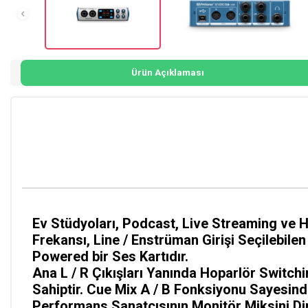
Ürün Açıklaması
Ev Stüdyoları, Podcast, Live Streaming ve 
Frekansı, Line / Enstrüman Girişi Seçilebil
Powered bir Ses Kartıdır.
Ana L / R Çıkışları Yanında Hoparlör Switchin
Sahiptir. Cue Mix A / B Fonksiyonu Sayesinde
Performans Sanatçısının Monitör Miksini Di