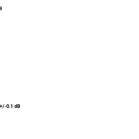
B
+/-0.1 dB