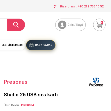
Bize Ulaşın:
+90 212 706 10 52
0
Giriş / Kayıt
SES SISTEMLERI
BABA GARAJ
Presonus
Studio 26 USB ses kartı
Ürün Kodu :
PRE0084