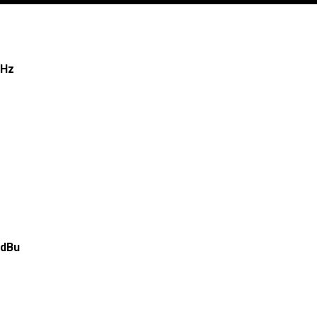
kHz
 dBu