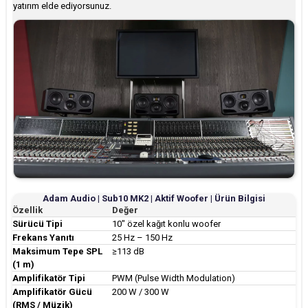
yatırım elde ediyorsunuz.
Adam Audio | Sub10 MK2 | Aktif Woofer | Ürün Bilgisi
Özellik
Değer
Sürücü Tipi
10" özel kağıt konlu woofer
Frekans Yanıtı
25 Hz – 150 Hz
Maksimum Tepe SPL
≥113 dB
(1 m)
Amplifikatör Tipi
PWM (Pulse Width Modulation)
Amplifikatör Gücü
200 W / 300 W
(RMS / Müzik)