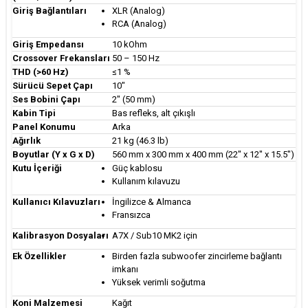
Giriş Bağlantıları
XLR (Analog)
RCA (Analog)
Giriş Empedansı
10 kOhm
Crossover Frekansları
50 – 150 Hz
THD (>60 Hz)
≤1 %
Sürücü Sepet Çapı
10"
Ses Bobini Çapı
2" (50 mm)
Kabin Tipi
Bas refleks, alt çıkışlı
Panel Konumu
Arka
Ağırlık
21 kg (46.3 lb)
Boyutlar (Y x G x D)
560 mm x 300 mm x 400 mm (22″ x 12″ x 15.5″)
Kutu İçeriği
Güç kablosu
Kullanım kılavuzu
Kullanıcı Kılavuzları
İngilizce & Almanca
Fransızca
Kalibrasyon Dosyaları
A7X / Sub10 MK2 için
Ek Özellikler
Birden fazla subwoofer zincirleme bağlantı
imkanı
Yüksek verimli soğutma
Koni Malzemesi
Kağıt