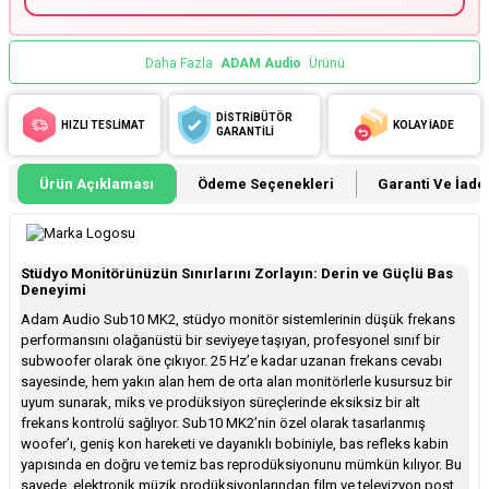
Daha Fazla
ADAM Audio
Ürünü
DİSTRİBÜTÖR
HIZLI TESLİMAT
KOLAY İADE
GARANTİLİ
Ürün Açıklaması
Ödeme Seçenekleri
Garanti Ve İade 
Stüdyo Monitörünüzün Sınırlarını Zorlayın: Derin ve Güçlü Bas
Deneyimi
Adam Audio Sub10 MK2, stüdyo monitör sistemlerinin düşük frekans
performansını olağanüstü bir seviyeye taşıyan, profesyonel sınıf bir
subwoofer olarak öne çıkıyor. 25 Hz’e kadar uzanan frekans cevabı
sayesinde, hem yakın alan hem de orta alan monitörlerle kusursuz bir
uyum sunarak, miks ve prodüksiyon süreçlerinde eksiksiz bir alt
frekans kontrolü sağlıyor. Sub10 MK2’nin özel olarak tasarlanmış
woofer’ı, geniş kon hareketi ve dayanıklı bobiniyle, bas refleks kabin
yapısında en doğru ve temiz bas reprodüksiyonunu mümkün kılıyor. Bu
sayede, elektronik müzik prodüksiyonlarından film ve televizyon post