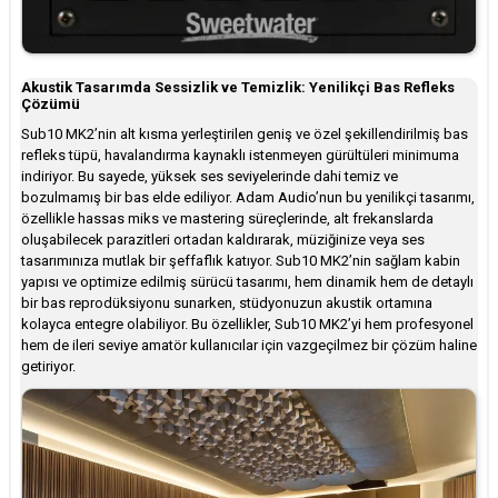
Akustik Tasarımda Sessizlik ve Temizlik: Yenilikçi Bas Refleks
Çözümü
Sub10 MK2’nin alt kısma yerleştirilen geniş ve özel şekillendirilmiş bas
refleks tüpü, havalandırma kaynaklı istenmeyen gürültüleri minimuma
indiriyor. Bu sayede, yüksek ses seviyelerinde dahi temiz ve
bozulmamış bir bas elde ediliyor. Adam Audio’nun bu yenilikçi tasarımı,
özellikle hassas miks ve mastering süreçlerinde, alt frekanslarda
oluşabilecek parazitleri ortadan kaldırarak, müziğinize veya ses
tasarımınıza mutlak bir şeffaflık katıyor. Sub10 MK2’nin sağlam kabin
yapısı ve optimize edilmiş sürücü tasarımı, hem dinamik hem de detaylı
bir bas reprodüksiyonu sunarken, stüdyonuzun akustik ortamına
kolayca entegre olabiliyor. Bu özellikler, Sub10 MK2’yi hem profesyonel
hem de ileri seviye amatör kullanıcılar için vazgeçilmez bir çözüm haline
getiriyor.