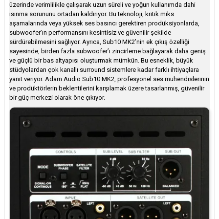
üzerinde verimlilikle çalışarak uzun süreli ve yoğun kullanımda dahi
ısınma sorununu ortadan kaldırıyor. Bu teknoloji, kritik miks
aşamalarında veya yüksek ses basıncı gerektiren prodüksiyonlarda,
subwoofer’ın performansını kesintisiz ve güvenilir şekilde
sürdürebilmesini sağlıyor. Ayrıca, Sub10 MK2’nin ek çıkış özelliği
sayesinde, birden fazla subwoofer’ı zincirleme bağlayarak daha geniş
ve güçlü bir bas altyapısı oluşturmak mümkün. Bu esneklik, büyük
stüdyolardan çok kanallı surround sistemlere kadar farklı ihtiyaçlara
yanıt veriyor. Adam Audio Sub10 MK2, profesyonel ses mühendislerinin
ve prodüktörlerin beklentilerini karşılamak üzere tasarlanmış, güvenilir
bir güç merkezi olarak öne çıkıyor.