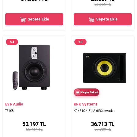
26.655 TL
Sepete Ekle
Sepete Ekle
%
4
%
3
Peşin Taksit
Eve Audio
KRK Systems
TS108
KRK S10.4-EU Aktif Subwoofer
53.197
TL
36.713
TL
55.414 TL
37.909 TL