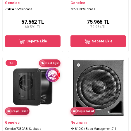
Genelec
Genelec
7040A 6.5'' Subbass
7050C 8'' Subbass
57.562
TL
75.966
TL
60.591 TL
79.964 TL
Sepete Ekle
Sepete Ekle
%
5
Özel Fiyat
Peşin Taksit
Peşin Taksit
Genelec
Neumann
Genelec 7350A 8'' Subbass
KH 810 G / Bass Management 7.1