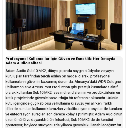
Profesyonel Kullanıcılar İçin Güven ve Esneklik: Her Detayda
Adam Audio Kalitesi
Adam Audio Sub10 MK2, dünya çapında saygın stüdyolar ve yayın
kuruluşları tarafından tercih edilen bir model olarak, profesyonel
kullanıcıların güvenini kazanmış durumda. Almanya’daki WDR Cologne
Philharmonie ve Arteus Post Production gibi prestijli kurumlarda aktif
olarak kullanılan Sub10 MK2, ses mühendislerinin ve prodüktörlerin en
kritik projelerinde güvenle başvurduğu bir referans noktasıdır. Ürünün
kutu içeriğinde güç kablosu ve kullanım kılavuzu yer alırken, farklı
dillerde sunulan kullanıcı kılavuzları ve kalibrasyon dosyaları ile kurulum
ve entegrasyon süreçleri son derece kolaylaştırılmıştır. Adam Audio’nun
uzun ömürlü ve dayanıklı ürün felsefesi, Sub10 MK2’de de kendini
gösteriyor; böylece stüdyonuzda yıllarca güvenle kullanabileceğiniz bir