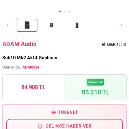
ADAM Audio
Sub10 Mk2 Aktif Subbass
Ürün Kodu :
ADM0024
HAVALE İLE
84.908 TL
83.210 TL
TÜKENDI
GELINCE HABER VER