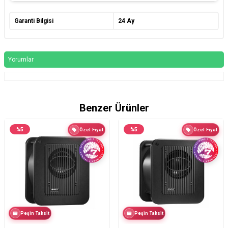
Garanti Bilgisi
24 Ay
Yorumlar
Benzer Ürünler
%
5
%
5
Özel Fiyat
Özel Fiyat
Peşin Taksit
Peşin Taksit