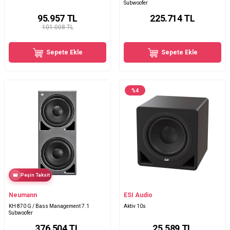
Subwoofer
95.957
TL
225.714
TL
101.008 TL
Sepete Ekle
Sepete Ekle
%
4
Peşin Taksit
Neumann
ESI Audio
KH 870 G / Bass Management 7.1
Aktiv 10s
Subwoofer
376.504
TL
25.589
TL