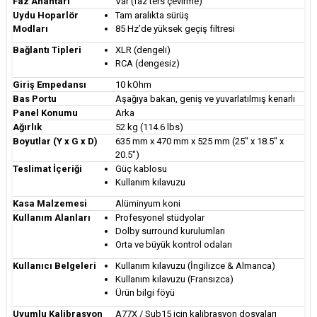
Faz Anahtarı
Var (faz ters çevirme)
Uydu Hoparlör
Tam aralıkta sürüş
Modları
85 Hz’de yüksek geçiş filtresi
Bağlantı Tipleri
XLR (dengeli)
RCA (dengesiz)
Giriş Empedansı
10 kOhm
Bas Portu
Aşağıya bakan, geniş ve yuvarlatılmış kenarlı
Panel Konumu
Arka
Ağırlık
52 kg (114.6 lbs)
Boyutlar (Y x G x D)
635 mm x 470 mm x 525 mm (25" x 18.5" x
20.5")
Teslimat İçeriği
Güç kablosu
Kullanım kılavuzu
Kasa Malzemesi
Alüminyum koni
Kullanım Alanları
Profesyonel stüdyolar
Dolby surround kurulumları
Orta ve büyük kontrol odaları
Kullanıcı Belgeleri
Kullanım kılavuzu (İngilizce & Almanca)
Kullanım kılavuzu (Fransızca)
Ürün bilgi föyü
Uyumlu Kalibrasyon
A77X / Sub15 için kalibrasyon dosyaları