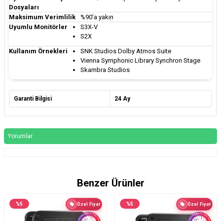
Dosyaları
Maksimum Verimlilik
%90’a yakın
Uyumlu Monitörler
S3X-V
S2X
Kullanım Örnekleri
SNK Studios Dolby Atmos Suite
Vienna Symphonic Library Synchron Stage
Skambra Studios
Garanti Bilgisi
24 Ay
Yorumlar
Benzer Ürünler
%
5
%
5
Özel Fiyat
Özel Fiyat