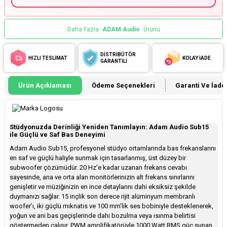
Daha Fazla
ADAM Audio
Ürünü
DİSTRİBÜTÖR
HIZLI TESLİMAT
KOLAY İADE
GARANTİLİ
Ürün Açıklaması
Ödeme Seçenekleri
Garanti Ve İade 
Stüdyonuzda Derinliği Yeniden Tanımlayın: Adam Audio Sub15
ile Güçlü ve Saf Bas Deneyimi
Adam Audio Sub15, profesyonel stüdyo ortamlarında bas frekanslarını
en saf ve güçlü haliyle sunmak için tasarlanmış, üst düzey bir
subwoofer çözümüdür. 20 Hz’e kadar uzanan frekans cevabı
sayesinde, ana ve orta alan monitörlerinizin alt frekans sınırlarını
genişletir ve müziğinizin en ince detaylarını dahi eksiksiz şekilde
duymanızı sağlar. 15 inçlik son derece rijit alüminyum membranlı
woofer’ı, iki güçlü mıknatıs ve 100 mm’lik ses bobiniyle desteklenerek,
yoğun ve ani bas geçişlerinde dahi bozulma veya ısınma belirtisi
göstermeden çalışır. PWM amplifikatörüyle 1000 Watt RMS güç sunan