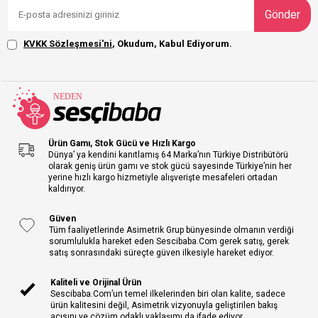
Gönder
KVKK Sözleşmesi'ni
, Okudum, Kabul Ediyorum.
Ürün Gamı, Stok Gücü ve Hızlı Kargo
Dünya’ ya kendini kanıtlamış 64 Marka’nın Türkiye Distribütörü
olarak geniş ürün gamı ve stok gücü sayesinde Türkiye’nin her
yerine hızlı kargo hizmetiyle alışverişte mesafeleri ortadan
kaldırıyor.
Güven
Tüm faaliyetlerinde Asimetrik Grup bünyesinde olmanın verdiği
sorumlulukla hareket eden Sescibaba.Com gerek satış, gerek
satış sonrasındaki süreçte güven ilkesiyle hareket ediyor.
Kaliteli ve Orijinal Ürün
Sescibaba.Com’un temel ilkelerinden biri olan kalite, sadece
ürün kalitesini değil, Asimetrik vizyonuyla geliştirilen bakış
açısını ve çözüm odaklı yaklaşımı da ifade ediyor.