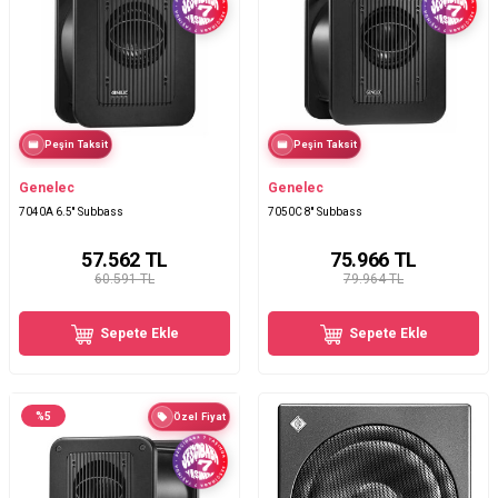
Peşin Taksit
Peşin Taksit
Genelec
Genelec
7040A 6.5'' Subbass
7050C 8'' Subbass
57.562
TL
75.966
TL
60.591 TL
79.964 TL
Sepete Ekle
Sepete Ekle
%
5
Özel Fiyat