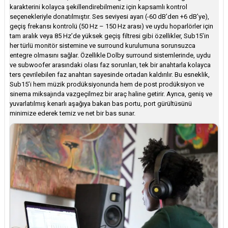
karakterini kolayca şekillendirebilmeniz için kapsamlı kontrol
seçenekleriyle donatılmıştır. Ses seviyesi ayarı (-60 dB’den +6 dB’ye),
geçiş frekansı kontrolü (50 Hz – 150 Hz arası) ve uydu hoparlörler için
tam aralık veya 85 Hz’de yüksek geçiş filtresi gibi özellikler, Sub15’in
her türlü monitör sistemine ve surround kurulumuna sorunsuzca
entegre olmasını sağlar. Özellikle Dolby surround sistemlerinde, uydu
ve subwoofer arasındaki olası faz sorunları, tek bir anahtarla kolayca
ters çevrilebilen faz anahtarı sayesinde ortadan kaldırılır. Bu esneklik,
Sub15’i hem müzik prodüksiyonunda hem de post prodüksiyon ve
sinema miksajında vazgeçilmez bir araç haline getirir. Ayrıca, geniş ve
yuvarlatılmış kenarlı aşağıya bakan bas portu, port gürültüsünü
minimize ederek temiz ve net bir bas sunar.