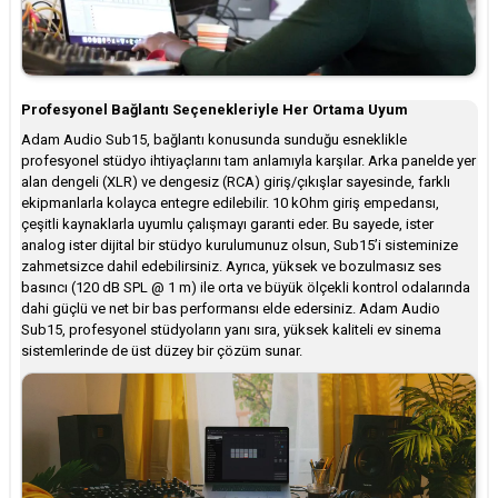
Profesyonel Bağlantı Seçenekleriyle Her Ortama Uyum
Adam Audio Sub15, bağlantı konusunda sunduğu esneklikle
profesyonel stüdyo ihtiyaçlarını tam anlamıyla karşılar. Arka panelde yer
alan dengeli (XLR) ve dengesiz (RCA) giriş/çıkışlar sayesinde, farklı
ekipmanlarla kolayca entegre edilebilir. 10 kOhm giriş empedansı,
çeşitli kaynaklarla uyumlu çalışmayı garanti eder. Bu sayede, ister
analog ister dijital bir stüdyo kurulumunuz olsun, Sub15’i sisteminize
zahmetsizce dahil edebilirsiniz. Ayrıca, yüksek ve bozulmasız ses
basıncı (120 dB SPL @ 1 m) ile orta ve büyük ölçekli kontrol odalarında
dahi güçlü ve net bir bas performansı elde edersiniz. Adam Audio
Sub15, profesyonel stüdyoların yanı sıra, yüksek kaliteli ev sinema
sistemlerinde de üst düzey bir çözüm sunar.