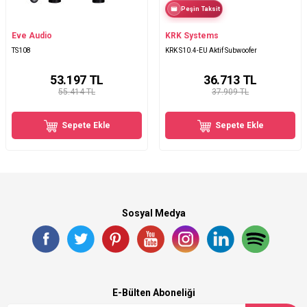
Peşin Taksit
Eve Audio
KRK Systems
TS108
KRK S10.4-EU Aktif Subwoofer
53.197
TL
36.713
TL
55.414 TL
37.909 TL
Sepete Ekle
Sepete Ekle
Sosyal Medya
E-Bülten Aboneliği