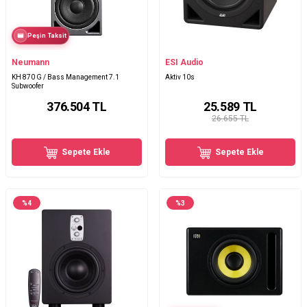
Peşin Taksit
Neumann
ESI Audio
KH 870 G / Bass Management 7.1
Aktiv 10s
Subwoofer
376.504
TL
25.589
TL
26.655 TL
Sepete Ekle
Sepete Ekle
%
4
%
3