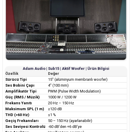
Adam Audio | Sub15 | Aktif Woofer | Ürün Bilgisi
Özellik
Değer
Sürücü Tipi
15" (alüminyum membranlı woofer)
Ses Bobini Çapı
4" (100 mm)
Amplifikatör Tipi
PWM (Pulse Width Modulation)
Güç (RMS / Müzik)
1000 W / 1200 W
Frekans Yanıtı
20 Hz – 150 Hz
Maksimum SPL (1 m)
≥120 dB
THD (>60 Hz)
≤1 %
Geçiş Frekansları
50 – 150 Hz (ayarlanabilir)
Ses Seviyesi Kontrolü
-60 dB’den +6 dB’ye