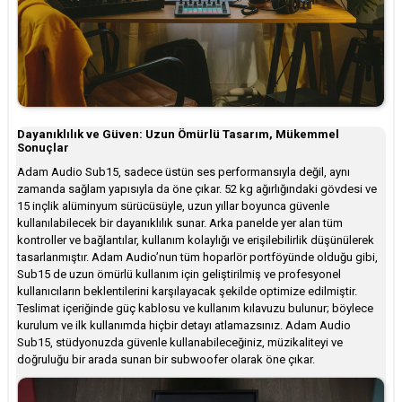
Dayanıklılık ve Güven: Uzun Ömürlü Tasarım, Mükemmel
Sonuçlar
Adam Audio Sub15, sadece üstün ses performansıyla değil, aynı
zamanda sağlam yapısıyla da öne çıkar. 52 kg ağırlığındaki gövdesi ve
15 inçlik alüminyum sürücüsüyle, uzun yıllar boyunca güvenle
kullanılabilecek bir dayanıklılık sunar. Arka panelde yer alan tüm
kontroller ve bağlantılar, kullanım kolaylığı ve erişilebilirlik düşünülerek
tasarlanmıştır. Adam Audio’nun tüm hoparlör portföyünde olduğu gibi,
Sub15 de uzun ömürlü kullanım için geliştirilmiş ve profesyonel
kullanıcıların beklentilerini karşılayacak şekilde optimize edilmiştir.
Teslimat içeriğinde güç kablosu ve kullanım kılavuzu bulunur; böylece
kurulum ve ilk kullanımda hiçbir detayı atlamazsınız. Adam Audio
Sub15, stüdyonuzda güvenle kullanabileceğiniz, müzikaliteyi ve
doğruluğu bir arada sunan bir subwoofer olarak öne çıkar.