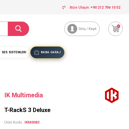
Bize Ulaşın:
+90 212 706 10 52
0
Giriş / Kayıt
SES SISTEMLERI
BABA GARAJ
IK Multimedia
T-RackS 3 Deluxe
Ürün Kodu :
IKM0082