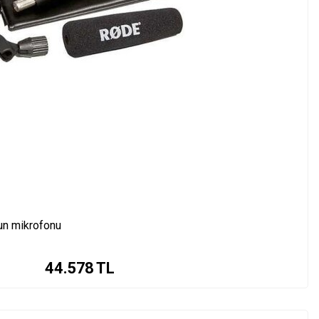
un mikrofonu
44.578
TL