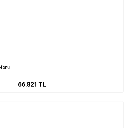
ofonu
66.821
TL