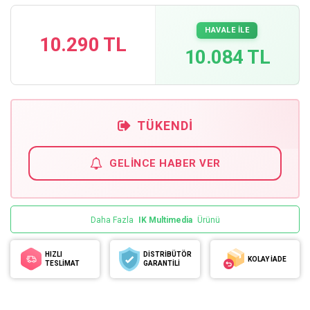
HAVALE İLE
10.290 TL
10.084 TL
TÜKENDI
GELINCE HABER VER
Daha Fazla
IK Multimedia
Ürünü
HIZLI
DİSTRİBÜTÖR
KOLAY İADE
TESLİMAT
GARANTİLİ