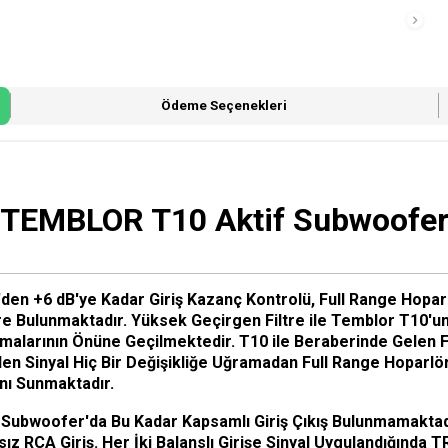
Ödeme Seçenekleri
TEMBLOR T10 Aktif Subwoofe
dB'den +6 dB'ye Kadar Giriş Kazanç Kontrolü, Full Range Hopa
e Bulunmaktadır. Yüksek Geçirgen Filtre ile Temblor T10'un Çı
şmalarının Önüne Geçilmektedir. T10 ile Beraberinde Gelen 
elen Sinyal Hiç Bir Değişikliğe Uğramadan Full Range Hoparlör
anı Sunmaktadır.
 Subwoofer'da Bu Kadar Kapsamlı Giriş Çıkış Bulunmamaktadır
sız RCA Giriş. Her İki Balanslı Girişe Sinyal Uygulandığında TR