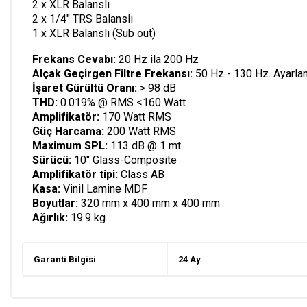
2 x XLR Balanslı
2 x 1/4" TRS Balanslı
1 x XLR Balanslı (Sub out)
Frekans Cevabı:
20 Hz ila 200 Hz
Alçak Geçirgen Filtre Frekansı:
50 Hz - 130 Hz. Ayarlan
İşaret Gürültü Oranı:
> 98 dB
THD:
0.019% @ RMS <160 Watt
Amplifikatör:
170 Watt RMS
Güç Harcama:
200 Watt RMS
Maximum SPL:
113 dB @ 1 mt.
Sürücü:
10" Glass-Composite
Amplifikatör tipi:
Class AB
Kasa:
Vinil Lamine MDF
Boyutlar:
320 mm x 400 mm x 400 mm
Ağırlık:
19.9
kg
Garanti Bilgisi
24 Ay