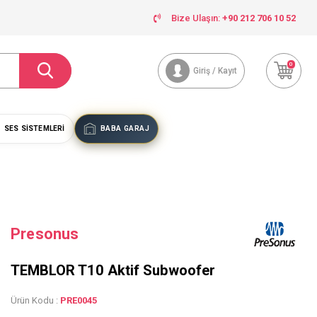
Bize Ulaşın:
+90 212 706 10 52
0
Giriş / Kayıt
SES SISTEMLERI
BABA GARAJ
Presonus
TEMBLOR T10 Aktif Subwoofer
Ürün Kodu :
PRE0045