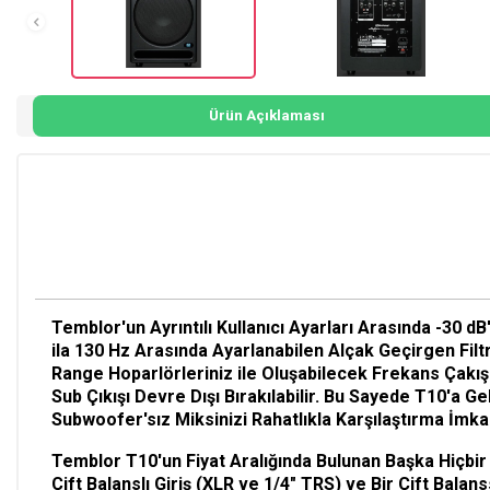
Ürün Açıklaması
Temblor'un Ayrıntılı Kullanıcı Ayarları Arasında -30 
ila 130 Hz Arasında Ayarlanabilen Alçak Geçirgen Filtr
Range Hoparlörleriniz ile Oluşabilecek Frekans Çakı
Sub Çıkışı Devre Dışı Bırakılabilir. Bu Sayede T10'a G
Subwoofer'sız Miksinizi Rahatlıkla Karşılaştırma İmk
Temblor T10'un Fiyat Aralığında Bulunan Başka Hiçbir
Çift Balanslı Giriş (XLR ve 1/4" TRS) ve Bir Çift Balans