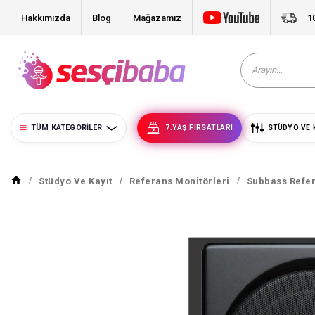
Hakkımızda
Blog
Mağazamız
1
TÜM KATEGORILER
7.YAŞ FIRSATLARI
STÜDYO VE 
Stüdyo Ve Kayıt
Referans Monitörleri
Subbass Refer