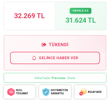
HAVALE İLE
32.269 TL
31.624 TL
TÜKENDI
GELINCE HABER VER
Daha Fazla
Presonus
Ürünü
HIZLI
DİSTRİBÜTÖR
KOLAY İADE
TESLİMAT
GARANTİLİ