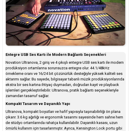
Entegre USB Ses Kartı ile Modern Bağlantı Seçenekleri
Novation Ultranova, 2 giriş ve 4 çıkışlı entegre USB ses kartı ile modern
prodüksiyon ortamlarına sorunsuzca entegre olur. 44.1/48kHz
örnekleme oranı ve 16/24 bit çözünürlük desteğiyle yüksek kaliteli ses
aktarımı sağlar. Bu sayede, bilgisayar tabanlı müzik prodüksiyonlarında
ekstra bir ses kartına ihtiyaç duymadan, doğrudan kayıt ve playback
işlemleri gerçekleştirilebilir. Ultranova, pratik bağlantı seçenekleriyle
zamandan tasarruf sağlar.
Kompakt Tasarım ve Dayanıklı Yapı
Ultranova, kompakt boyutları ve hafif yapısıyla taşınabilirliği ön plana
çıkarır. 3.6 kg ağırlığı ve ergonomik tasarımı sayesinde hem sahne hem
de stüdyo ortamlarında rahatça kullanılabilir. Dayanıklı kasası, uzun
ömürlü kullanım için tasarlanmıştır. Ayrıca, Kensington Lock portu gibi