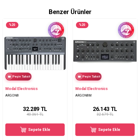
Benzer Ürünler
%
20
%
20
Peşin Taksit
Peşin Taksit
Modal Electronics
Modal Electronics
ARGON8
ARGON8M
32.289
TL
26.143
TL
40.361 TL
32.679 TL
Sepete Ekle
Sepete Ekle