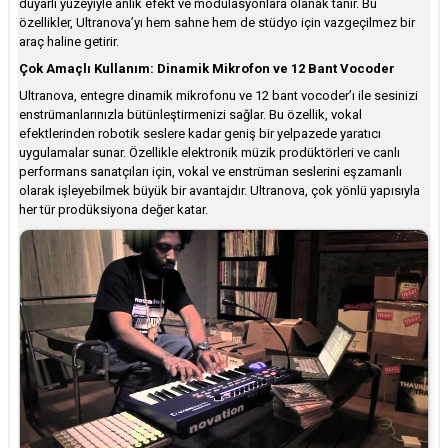
duyarlı yüzeyiyle anlık efekt ve modülasyonlara olanak tanır. Bu
özellikler, Ultranova’yı hem sahne hem de stüdyo için vazgeçilmez bir
araç haline getirir.
Çok Amaçlı Kullanım: Dinamik Mikrofon ve 12 Bant Vocoder
Ultranova, entegre dinamik mikrofonu ve 12 bant vocoder’ı ile sesinizi
enstrümanlarınızla bütünleştirmenizi sağlar. Bu özellik, vokal
efektlerinden robotik seslere kadar geniş bir yelpazede yaratıcı
uygulamalar sunar. Özellikle elektronik müzik prodüktörleri ve canlı
performans sanatçıları için, vokal ve enstrüman seslerini eşzamanlı
olarak işleyebilmek büyük bir avantajdır. Ultranova, çok yönlü yapısıyla
her tür prodüksiyona değer katar.