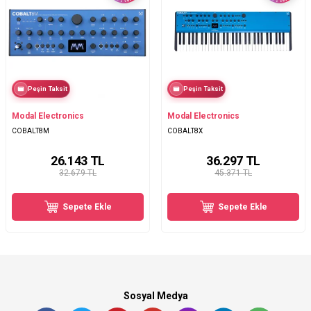
Peşin Taksit
Peşin Taksit
Modal Electronics
Modal Electronics
COBALT8M
COBALT8X
26.143
TL
36.297
TL
32.679 TL
45.371 TL
Sepete Ekle
Sepete Ekle
Sosyal Medya