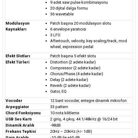
9 adet saw:pulse kombinasyonu
20 dijital dalga formu
36 wavetable
Modülasyon
Patch başına 20 modülasyon slotu
Kaynakları
6 envelope yaratıcısı
3 LFO
Aftertouch, velocity, key scaling/track, mod
wheel, expression pedal
Efekt Slotları
Patch başına 5 efekt slotu
Efekt Türleri
Distortion (2 adete kadar)
Compressor (2 adete kadar)
Chorus/Phase (4 adete kadar)
Delay (2 adete kadar)
Reverb (2 adete kadar)
Gator, EQ
Vocoder
12 bant vocoder, entegre dinamik mikrofon
Arpeggiator
33 pattern
Chord Fonksiyonu
10 nota kilitleme
USB Ses Kartı
2 giriş, 4 çıkış; 44.1/48kHz @ 16/24 bit
Dinamik Aralık
-98dB
Frekans Tepkisi
20Hz – 20kHz (+/- 1dB)
Gain Aralığı
-10 dB ile +65 dB