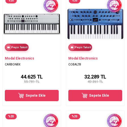
%
20
%
20
Peşin Taksit
Peşin Taksit
Modal Electronics
Modal Electronics
CARBON8X
COBALT8
44.625
TL
32.289
TL
55.781 TL
40.361 TL
Sepete Ekle
Sepete Ekle
%
20
%
20