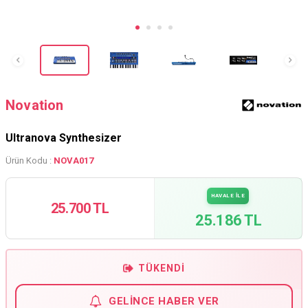
Novation
Ultranova Synthesizer
Ürün Kodu :
NOVA017
HAVALE İLE
25.700 TL
25.186 TL
TÜKENDI
GELINCE HABER VER