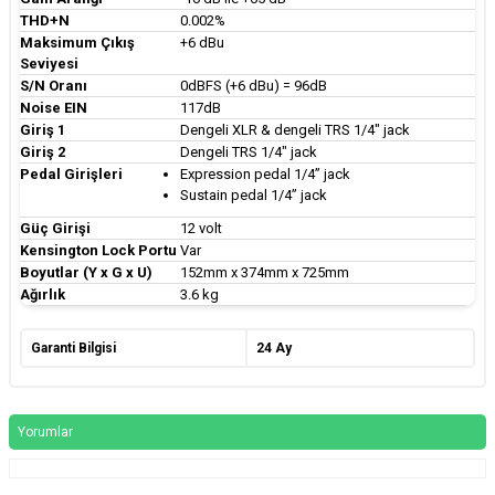
THD+N
0.002%
Maksimum Çıkış
+6 dBu
Seviyesi
S/N Oranı
0dBFS (+6 dBu) = 96dB
Noise EIN
117dB
Giriş 1
Dengeli XLR & dengeli TRS 1/4" jack
Giriş 2
Dengeli TRS 1/4" jack
Pedal Girişleri
Expression pedal 1/4” jack
Sustain pedal 1/4” jack
Güç Girişi
12 volt
Kensington Lock Portu
Var
Boyutlar (Y x G x U)
152mm x 374mm x 725mm
Ağırlık
3.6 kg
Garanti Bilgisi
24 Ay
Yorumlar