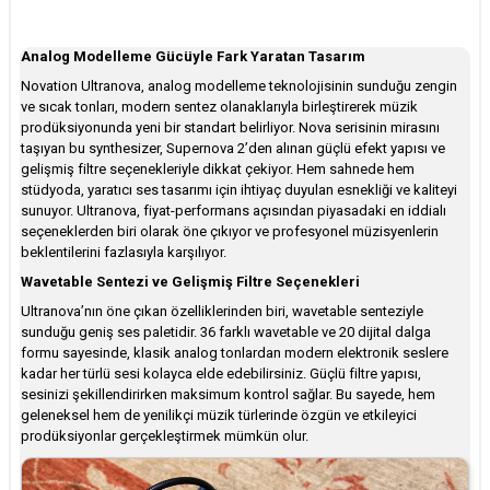
Analog Modelleme Gücüyle Fark Yaratan Tasarım
Novation Ultranova, analog modelleme teknolojisinin sunduğu zengin
ve sıcak tonları, modern sentez olanaklarıyla birleştirerek müzik
prodüksiyonunda yeni bir standart belirliyor. Nova serisinin mirasını
taşıyan bu synthesizer, Supernova 2’den alınan güçlü efekt yapısı ve
gelişmiş filtre seçenekleriyle dikkat çekiyor. Hem sahnede hem
stüdyoda, yaratıcı ses tasarımı için ihtiyaç duyulan esnekliği ve kaliteyi
sunuyor. Ultranova, fiyat-performans açısından piyasadaki en iddialı
seçeneklerden biri olarak öne çıkıyor ve profesyonel müzisyenlerin
beklentilerini fazlasıyla karşılıyor.
Wavetable Sentezi ve Gelişmiş Filtre Seçenekleri
Ultranova’nın öne çıkan özelliklerinden biri, wavetable senteziyle
sunduğu geniş ses paletidir. 36 farklı wavetable ve 20 dijital dalga
formu sayesinde, klasik analog tonlardan modern elektronik seslere
kadar her türlü sesi kolayca elde edebilirsiniz. Güçlü filtre yapısı,
sesinizi şekillendirirken maksimum kontrol sağlar. Bu sayede, hem
geleneksel hem de yenilikçi müzik türlerinde özgün ve etkileyici
prodüksiyonlar gerçekleştirmek mümkün olur.