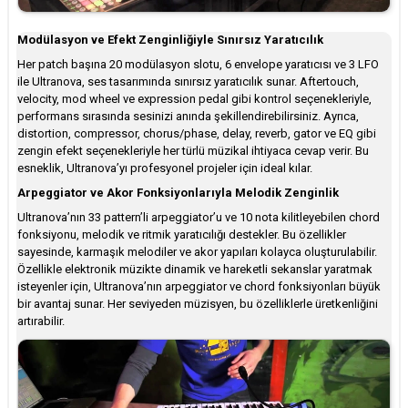
Modülasyon ve Efekt Zenginliğiyle Sınırsız Yaratıcılık
Her patch başına 20 modülasyon slotu, 6 envelope yaratıcısı ve 3 LFO
ile Ultranova, ses tasarımında sınırsız yaratıcılık sunar. Aftertouch,
velocity, mod wheel ve expression pedal gibi kontrol seçenekleriyle,
performans sırasında sesinizi anında şekillendirebilirsiniz. Ayrıca,
distortion, compressor, chorus/phase, delay, reverb, gator ve EQ gibi
zengin efekt seçenekleriyle her türlü müzikal ihtiyaca cevap verir. Bu
esneklik, Ultranova’yı profesyonel projeler için ideal kılar.
Arpeggiator ve Akor Fonksiyonlarıyla Melodik Zenginlik
Ultranova’nın 33 pattern’li arpeggiator’u ve 10 nota kilitleyebilen chord
fonksiyonu, melodik ve ritmik yaratıcılığı destekler. Bu özellikler
sayesinde, karmaşık melodiler ve akor yapıları kolayca oluşturulabilir.
Özellikle elektronik müzikte dinamik ve hareketli sekanslar yaratmak
isteyenler için, Ultranova’nın arpeggiator ve chord fonksiyonları büyük
bir avantaj sunar. Her seviyeden müzisyen, bu özelliklerle üretkenliğini
artırabilir.