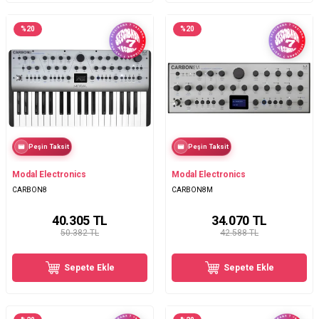
%
20
%
20
Peşin Taksit
Peşin Taksit
Modal Electronics
Modal Electronics
CARBON8
CARBON8M
40.305
TL
34.070
TL
50.382 TL
42.588 TL
Sepete Ekle
Sepete Ekle