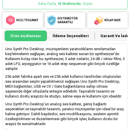
Daha Fazla
IK Multimedia
Ürünü
DİSTRİBÜTÖR
HIZLI TESLİMAT
KOLAY İADE
GARANTİLİ
Ürün Açıklaması
Ödeme Seçenekleri
Garanti Ve İade 
Uno Synth Pro Desktop, müzisyenlerin yaratıcılıklarını sınırlamadan
keşfetmelerini sağlayan, analog ses kalitesi sunan bir synthesizer'dır.
Kullanımı kolay olan bu synthesizer, 3 adet osilatör, 24 dB / oktav filtre, 3
adet LFO, arpeggiator ve 16 adet step sequencer gibi birçok özelliğe
sahiptir.
256 adet fabrika ayarlı ses ve 256 adet kullanıcı tarafından oluşturulan
ses arasından seçim yapabilmenizi sağlayan Uno Synth Pro Desktop,
MIDI bağlantıları, USB ve CV / Gate bağlantılarına sahip olması
sayesinde diğer cihazlarla entegre edilebilir. Taşınabilir tasarımı ve
kullanıcı dostu arayüzü ile stüdyo, sahne veya ev kullanımı için idealdir.
Uno Synth Pro Desktop'un analog ses kalitesi, geniş bağlantı
seçenekleri ve taşınabilir tasarımı, yaratıcı müzisyenler için ideal bir araç
haline getiriyor. Dahili kaydedici, ses modifikasyonu, seslerin ayrıntılı
özelleştirilmesi ve düzenlenmesi gibi birçok işlev, kullanıcı dostu bir
arayüz ile sunulmaktadır.