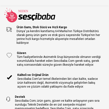
Ürün Gamı, Stok Gücü ve Hızlı Kargo
Dünya’ ya kendini kanıtlamış 64 Marka’nın Türkiye Distribütörü
olarak geniş ürün gamı ve stok gücü sayesinde Türkiye’nin her
yerine hızlı kargo hizmetiyle alışverişte mesafeleri ortadan
kaldırıyor.
Güven
Tüm faaliyetlerinde Asimetrik Grup bünyesinde olmanın verdiği
sorumlulukla hareket eden Sescibaba.Com gerek satış, gerek
satış sonrasındaki süreçte güven ilkesiyle hareket ediyor.
Kaliteli ve Orijinal Ürün
Sescibaba.Com’un temel ilkelerinden biri olan kalite, sadece
ürün kalitesini değil, Asimetrik vizyonuyla geliştirilen bakış
açısını ve çözüm odaklı yaklaşımı da ifade ediyor.
Destek
Sescibaba.Com; ürün gamı, güven ve kalite anlayışının yanı sıra
sunduğu Teknik Destekle de en üst seviyede müşteri
memnuniyetini hedefliyor. Sescibaba.Com, satış sürecinde