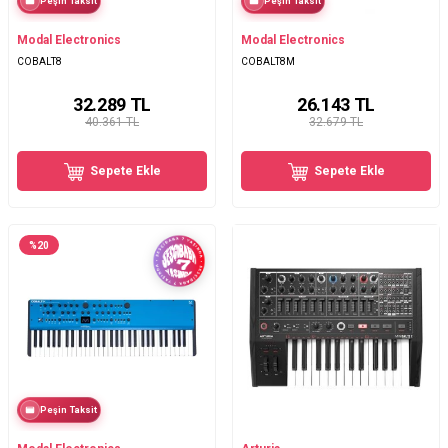
Peşin Taksit
Peşin Taksit
Modal Electronics
Modal Electronics
COBALT8
COBALT8M
32.289
TL
26.143
TL
40.361 TL
32.679 TL
Sepete Ekle
Sepete Ekle
%
20
Peşin Taksit