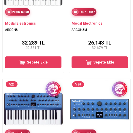
Peşin Taksit
Peşin Taksit
Modal Electronics
Modal Electronics
ARGON8
ARGON8M
32.289
TL
26.143
TL
40.361 TL
32.679 TL
Sepete Ekle
Sepete Ekle
%
20
%
20