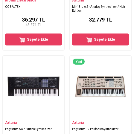
Modal Electronics
Arturia
COBALT8X
MiniBrute 2 - Analog Synthesizer / Noir
Edition
36.297
TL
32.779
TL
45.371 TL
Sepete Ekle
Sepete Ekle
Yeni
Arturia
Arturia
PolyBrute Noir Edition Synthesizer
PolyBrute 12 Polifonik Synthesizer