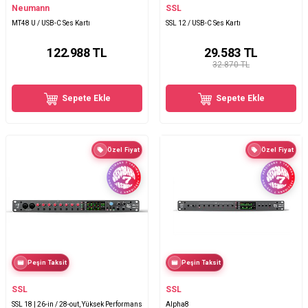
Neumann
SSL
MT48 U / USB-C Ses Kartı
SSL 12 / USB-C Ses Kartı
122.988
TL
29.583
TL
32.870 TL
Sepete Ekle
Sepete Ekle
Özel Fiyat
Özel Fiyat
Peşin Taksit
Peşin Taksit
SSL
SSL
SSL 18 | 26-in / 28-out, Yüksek Performans
Alpha8