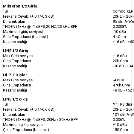
Mikrofon 1/2 Giriş
Tür
Combo XLR 
Frekans Cevabı (+ 0.1/-0.3 dB)
20Hz – 20k
Dinamik alan
95 dB, A-We
THD+N (1kHz @ -1 dBFS,20 HZ/20 kHz BPF
0.0008%
Maximum giriş seviyesi
-10 dBu
Giriş Empedansı (balanslı)
4 kOhm
Kazanç aralığı
+16 dB - +6
LINE 1/2 Giriş
Max Giriş seviyesi
+16 dBu
Giriş Empedansı
20k Ohm
Kazanç aralığı
-10 dB - +34
Hi-Z Girişler
Max Giriş seviyesi
-4 dBV
Giriş Empedansı
470k Ohm
Kazanç aralığı
+8 dB - +52
LINE 1/2 çıkış
Tür
¼" TRS dişi 
Frekans Cevabı (+ 0.1/-0.6 dB)
20Hz – 20k
Dinamik alan
101 dB, A-W
THD+N (1kHz @ -1 dBFS, 20Hz / 20kHz BPF
0.006%
Maximum çıkış seviyesi
+10 dBu
Çıkış Empedansı (balanslı)
150 Ohm