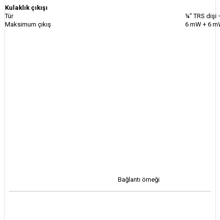
Kulaklık çıkışı
Tür
¼" TRS dişi 
Maksimum çıkış
6 mW + 6 m
Bağlantı örneği