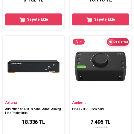
Sepete Ekle
Sepete Ekle
%
14
Özel Fiyat
Arturia
Audient
Audiofuse X8 Out | 8 Kanal Adat / Analog
EVO 4 / USB-C Ses Kartı
Line Dönüştürücü
18.336
TL
7.496
TL
8.717 TL