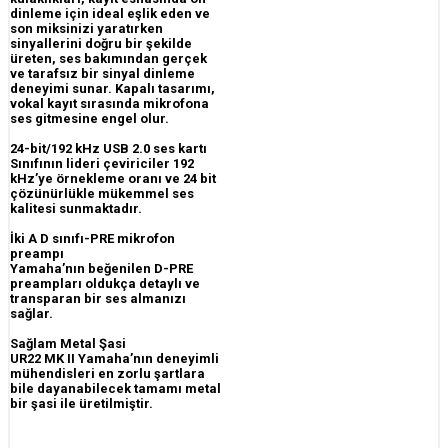
dinleme için ideal eşlik eden ve
son miksinizi yaratırken
sinyallerini doğru bir şekilde
üreten, ses bakımından gerçek
ve tarafsız bir sinyal dinleme
deneyimi sunar. Kapalı tasarımı,
vokal kayıt sırasında mikrofona
ses gitmesine engel olur.
24-bit/192 kHz USB 2.0 ses kartı
Sınıfının lideri çeviriciler 192
kHz’ye örnekleme oranı ve 24 bit
çözünürlükle mükemmel ses
kalitesi sunmaktadır.
İki A D sınıfı-PRE mikrofon
preampı
Yamaha’nın beğenilen D-PRE
preampları oldukça detaylı ve
transparan bir ses almanızı
sağlar.
Sağlam Metal Şasi
UR22 MK II Yamaha’nın deneyimli
mühendisleri en zorlu şartlara
bile dayanabilecek tamamı metal
bir şasi ile üretilmiştir.