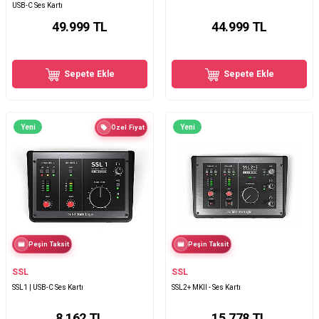
USB-C Ses Kartı
49.999
TL
44.999
TL
Sepete Ekle
Sepete Ekle
Yeni
Yeni
Özel Fiyat
Peşin Taksit
Peşin Taksit
SSL
SSL
SSL1 | USB-C Ses Kartı
SSL2+ MKII - Ses Kartı
8.162
TL
15.778
TL