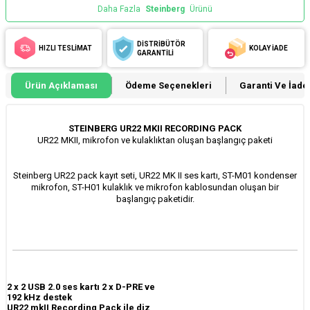
Daha Fazla
Steinberg
Ürünü
DİSTRİBÜTÖR
HIZLI TESLİMAT
KOLAY İADE
GARANTİLİ
Ürün Açıklaması
Ödeme Seçenekleri
Garanti Ve İade 
STEINBERG UR22 MKII RECORDING PACK
UR22 MKII, mikrofon ve kulaklıktan oluşan başlangıç paketi
Steinberg UR22 pack kayıt seti,
UR22 MK II
ses kartı, ST-M01 kondenser
mikrofon, ST-H01 kulaklık ve mikrofon kablosundan oluşan bir
başlangıç paketidir.
2 x 2 USB 2.0 ses kartı 2 x D-PRE ve
192 kHz destek
UR22 mkII Recording Pack ile diz