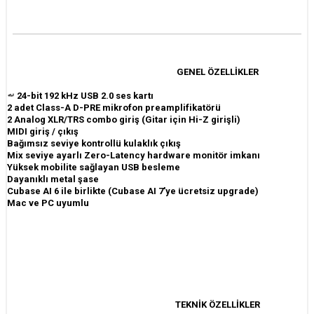
GENEL ÖZELLİKLER
24-bit 192 kHz USB 2.0 ses kartı
2 adet Class-A D-PRE mikrofon preamplifikatörü
2 Analog XLR/TRS combo giriş (Gitar için Hi-Z girişli)
MIDI giriş / çıkış
Bağımsız seviye kontrollü kulaklık çıkış
Mix seviye ayarlı
Zero-Latency
hardware monitör imkanı
Yüksek mobilite sağlayan USB besleme
Dayanıklı metal şase
Cubase AI 6 ile birlikte (Cubase AI 7'ye ücretsiz upgrade)
Mac ve PC uyumlu
TEKNİK ÖZELLİKLER