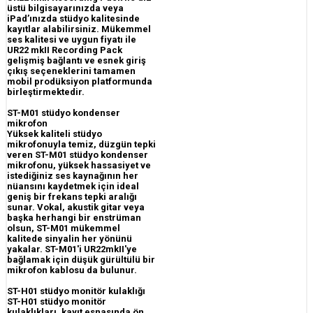
üstü bilgisayarınızda veya
iPad’ınızda stüdyo kalitesinde
kayıtlar alabilirsiniz. Mükemmel
ses kalitesi ve uygun fiyatı ile
UR22 mkII Recording Pack
gelişmiş bağlantı ve esnek giriş
çıkış seçeneklerini tamamen
mobil prodüksiyon platformunda
birleştirmektedir.
ST-M01 stüdyo kondenser
mikrofon
Yüksek kaliteli stüdyo
mikrofonuyla temiz, düzgün tepki
veren ST-M01 stüdyo kondenser
mikrofonu, yüksek hassasiyet ve
istediğiniz ses kaynağının her
nüansını kaydetmek için ideal
geniş bir frekans tepki aralığı
sunar. Vokal, akustik gitar veya
başka herhangi bir enstrüman
olsun, ST-M01 mükemmel
kalitede sinyalin her yönünü
yakalar. ST-M01'i UR22mkII'ye
bağlamak için düşük gürültülü bir
mikrofon kablosu da bulunur.
ST-H01 stüdyo monitör kulaklığı
ST-H01 stüdyo monitör
kulaklıkları, kayıt esnasında ön