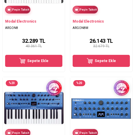
Peşin Taksit
Peşin Taksit
Modal Electronics
Modal Electronics
ARGON8
ARGON8M
32.289
TL
26.143
TL
40.361 TL
32.679 TL
Sepete Ekle
Sepete Ekle
%
20
%
20
Peşin Taksit
Peşin Taksit