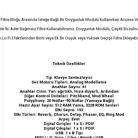
i Filtre Bloğu Arasında İsteğe Bağlı Bir Doygunluk Modülü Kullanırken Access Vi
le İki Adet Bağımsız Filtre Kullanabilirsiniz. Doygunluk Modülü, Çeşitli Bozul
e Lo-Fi Efektlerinden Birini veya Ek Bir Düşük veya Yüksek Geçişli Filtre Ekleyebili
Teknik Özellikler
Tip: Klavye Sentezleyici
Ses Motoru Tipleri: Analog Modelleme
Anahtar Sayısı: 61
Anahtar Cinsi: Yarı ağırlıklı, Hıza duyarlı, Ardından
Diğer Kontrol Üniteleri: Pitchbend, Mod Wheel
Polyphony: 20 Notlar-90 Notlar (Yamaya Bağlı)
Hazır Ayar Sayısı: 512 RAM Yama, 3328 ROM Sesleri
Etki Sayısı: 192
Etki Türleri: Reverb, Chorus, Delay, Phaser, EQ, Ring Mod
Arpej: Evet
Dijital Girişler: 1 x S / PDIF
Dijital Çıkışlar: 1 x S / PDIF
USB: 1 x B Tipi
MIDI I / O: Giriş / Çıkış / Büyük / USB