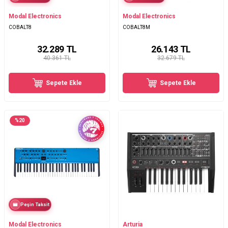
Modal Electronics
Modal Electronics
COBALT8
COBALT8M
32.289
TL
26.143
TL
40.361 TL
32.679 TL
Sepete Ekle
Sepete Ekle
%
20
Peşin Taksit
Modal Electronics
Arturia