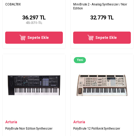
COBALT8X
MiniBrute 2 - Analog Synthesizer / Noir
Edition
36.297
TL
32.779
TL
45.371 TL
Sepete Ekle
Sepete Ekle
Yeni
Arturia
Arturia
PolyBrute Noir Edition Synthesizer
PolyBrute 12 Polifonik Synthesizer