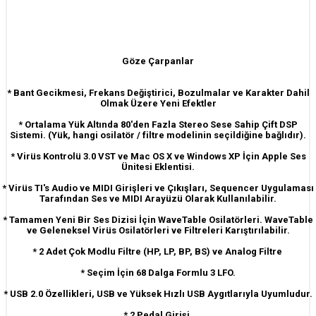
Göze Çarpanlar
* Bant Gecikmesi, Frekans Değiştirici, Bozulmalar ve Karakter Dahil
Olmak Üzere Yeni Efektler
* Ortalama Yük Altında 80'den Fazla Stereo Sese Sahip Çift DSP
Sistemi. (Yük, hangi osilatör / filtre modelinin seçildiğine bağlıdır).
* Virüs Kontrolü 3.0 VST ve Mac OS X ve Windows XP İçin Apple Ses
Ünitesi Eklentisi.
* Virüs TI's Audio ve MIDI Girişleri ve Çıkışları, Sequencer Uygulaması
Tarafından Ses ve MIDI Arayüzü Olarak Kullanılabilir.
* Tamamen Yeni Bir Ses Dizisi İçin WaveTable Osilatörleri. WaveTable
ve Geleneksel Virüs Osilatörleri ve Filtreleri Karıştırılabilir.
* 2 Adet Çok Modlu Filtre (HP, LP, BP, BS) ve Analog Filtre
* Seçim İçin 68 Dalga Formlu 3 LFO.
* USB 2.0 Özellikleri, USB ve Yüksek Hızlı USB Aygıtlarıyla Uyumludur.
* 2 Pedal Girişi.