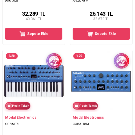
ARGON8
ARGON8M
32.289
TL
26.143
TL
40.361 TL
32.679 TL
Sepete Ekle
Sepete Ekle
%
20
%
20
Peşin Taksit
Peşin Taksit
Modal Electronics
Modal Electronics
COBALT8
COBALT8M