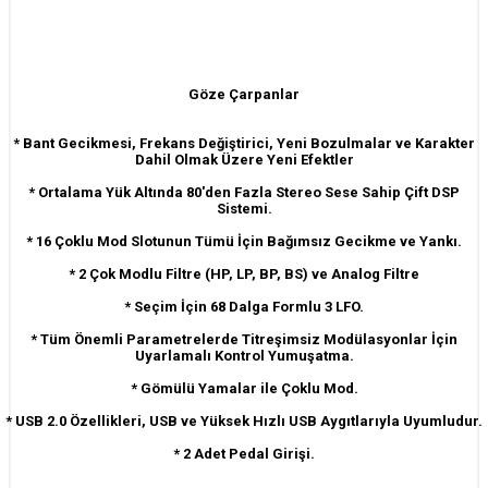
Göze Çarpanlar
* Bant Gecikmesi, Frekans Değiştirici, Yeni Bozulmalar ve Karakter
Dahil Olmak Üzere Yeni Efektler
* Ortalama Yük Altında 80'den Fazla Stereo Sese Sahip Çift DSP
Sistemi.
* 16 Çoklu Mod Slotunun Tümü İçin Bağımsız Gecikme ve Yankı.
* 2 Çok Modlu Filtre (HP, LP, BP, BS) ve Analog Filtre
* Seçim İçin 68 Dalga Formlu 3 LFO.
* Tüm Önemli Parametrelerde Titreşimsiz Modülasyonlar İçin
Uyarlamalı Kontrol Yumuşatma.
* Gömülü Yamalar ile Çoklu Mod.
* USB 2.0 Özellikleri, USB ve Yüksek Hızlı USB Aygıtlarıyla Uyumludur.
* 2 Adet Pedal Girişi.