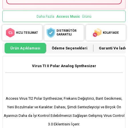
Daha Fazla
Access Music
Ürünü
DİSTRİBÜTÖR
HIZLI TESLİMAT
KOLAY İADE
GARANTİLİ
Ürün Açıklaması
Ödeme Seçenekleri
Garanti Ve İade 
Virus TI II Polar Analog Synthesizer
Access Virus TI2 Polar Synthesizer, Frekans Değiştirici, Bant Gecikmesi,
Yeni Bozulmalar ve Karakter. Dahası, Şimdi Sentezleyiciyi ve Birçok Ön
Ayarınızı Daha da İyi Kontrol Edebilmenizi Sağlayan Gelişmiş Virus Control
3.0 Eklentisini İçerir.