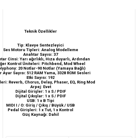
Teknik Özellikler
Tip: Klavye Sentezleyici
Ses Motoru Tipleri: Analog Modelleme
Anahtar Sayısı: 37
tar Cinsi: Yarı ağırlıklı, Hıza duyarlı, Ardından
ğer Kontrol Üniteleri: Pitchbend, Mod Wheel
lyphony: 20 Notlar-90 Notlar (Yamaya Bağlı)
r Ayar Sayısı: 512 RAM Yama, 3328 ROM Sesleri
Etki Sayısı: 192
pleri: Reverb, Chorus, Delay, Phaser, EQ, Ring Mod
Arpej: Evet
Dijital Girişler: 1 x S / PDIF
Dijital Çıkışlar: 1 x S / PDIF
USB: 1 x B Tipi
MIDI I / O: Giriş / Çıkış / Büyük / USB
Pedal Girişleri: 1 x Tut, 1 x Kontrol
Güç Kaynağı: Dahil