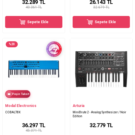
32.289
TL
26.143
TL
40.361 TL
32.679 TL
Sepete Ekle
Sepete Ekle
%
20
Peşin Taksit
Modal Electronics
Arturia
COBALT8X
MiniBrute 2 - Analog Synthesizer / Noir
Edition
36.297
TL
32.779
TL
45.371 TL