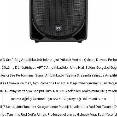
n D Sınıfı Güç Amplifikatörü Teknolojisi, Yüksek Verimle Çalışan Devasa Perf
ir Çözüme Dönüştürüyor. ART 7 Amplifikatörleri Ultra Hızlı Saldırı, Gerçekçi Geçi
kileyici Ses Performansı Sunar. Amplifikatör, Taşıma Sırasında Yalnızca Amplifi
ilize Etmekle Kalmaz, Aynı Zamanda Fansız Isı Dağılımına Yardımcı Olan Sağla
ik Alüminyum Yapıya Sahiptir. Tüm ART 7 Yükselticileri, Maksimum Çıkış ve M
Taşıma Ağırlığı Üretmek İçin SMPS Güç Kaynağı Bölümünü Sunar.
 7 Serisi, Ürün Tasarımı Kategorisinde Prestijli Uluslararası Red Dot Tasarım 
ndı. Tanınmış Red Dot'u Almak, Profesyonellerin ve Gelecek Vaat Eden Yetenek