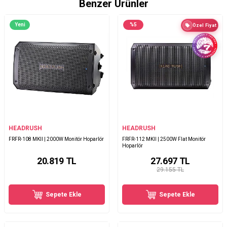
Benzer Ürünler
Yeni
%
5
Özel Fiyat
HEADRUSH
HEADRUSH
FRFR-108 MKII | 2000W Monitör Hoparlör
FRFR-112 MKII | 2500W Flat Monitör
Hoparlör
20.819
TL
27.697
TL
29.155 TL
Sepete Ekle
Sepete Ekle