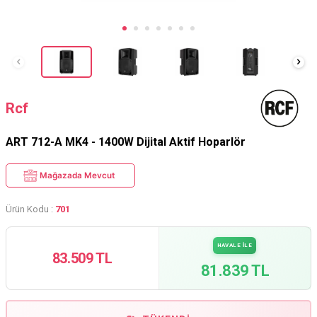
Rcf
ART 712-A MK4 - 1400W Dijital Aktif Hoparlör
Mağazada Mevcut
Ürün Kodu :
701
HAVALE İLE
83.509 TL
81.839 TL