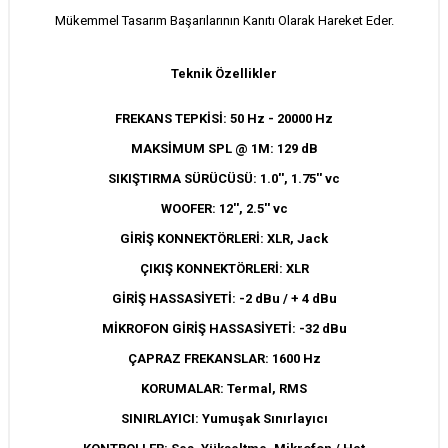
Mükemmel Tasarım Başarılarının Kanıtı Olarak Hareket Eder.
Teknik Özellikler
FREKANS TEPKİSİ: 50 Hz - 20000 Hz
MAKSİMUM SPL @ 1M: 129 dB
SIKIŞTIRMA SÜRÜCÜSÜ: 1.0'', 1.75'' vc
WOOFER: 12'', 2.5'' vc
GİRİŞ KONNEKTÖRLERİ: XLR, Jack
ÇIKIŞ KONNEKTÖRLERİ: XLR
GİRİŞ HASSASİYETİ: -2 dBu / + 4 dBu
MİKROFON GİRİŞ HASSASİYETİ: -32 dBu
ÇAPRAZ FREKANSLAR: 1600 Hz
KORUMALAR: Termal, RMS
SINIRLAYICI: Yumuşak Sınırlayıcı