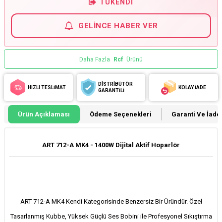
TÜKENDI
GELINCE HABER VER
Daha Fazla
Rcf
Ürünü
DİSTRİBÜTÖR
HIZLI TESLİMAT
KOLAY İADE
GARANTİLİ
Ürün Açıklaması
Ödeme Seçenekleri
Garanti Ve İade 
ART 712-A MK4 - 1400W Dijital Aktif Hoparlör
ART 712-A MK4 Kendi Kategorisinde Benzersiz Bir Üründür. Özel
Tasarlanmış Kubbe, Yüksek Güçlü Ses Bobini ile Profesyonel Sıkıştırma