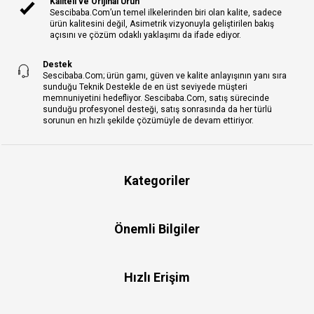
Kaliteli ve Orijinal Ürün
Sescibaba.Com’un temel ilkelerinden biri olan kalite, sadece
ürün kalitesini değil, Asimetrik vizyonuyla geliştirilen bakış
açısını ve çözüm odaklı yaklaşımı da ifade ediyor.
Destek
Sescibaba.Com; ürün gamı, güven ve kalite anlayışının yanı sıra
sunduğu Teknik Destekle de en üst seviyede müşteri
memnuniyetini hedefliyor. Sescibaba.Com, satış sürecinde
sunduğu profesyonel desteği, satış sonrasında da her türlü
sorunun en hızlı şekilde çözümüyle de devam ettiriyor.
Kategoriler
Önemli Bilgiler
Hızlı Erişim