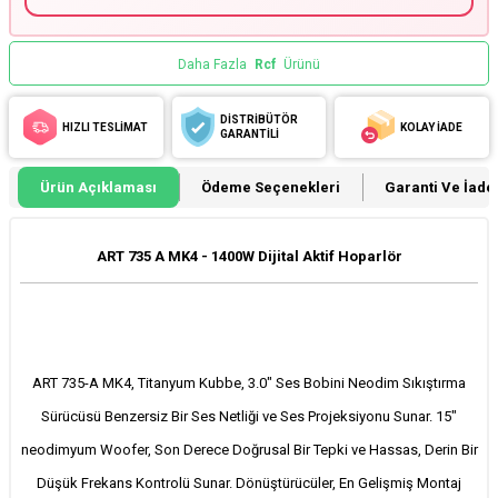
Daha Fazla
Rcf
Ürünü
DİSTRİBÜTÖR
HIZLI TESLİMAT
KOLAY İADE
GARANTİLİ
Ürün Açıklaması
Ödeme Seçenekleri
Garanti Ve İade 
ART 735 A MK4 - 1400W Dijital Aktif Hoparlör
ART 735-A MK4, Titanyum Kubbe, 3.0" Ses Bobini Neodim Sıkıştırma
Sürücüsü Benzersiz Bir Ses Netliği ve Ses Projeksiyonu Sunar. 15"
neodimyum Woofer, Son Derece Doğrusal Bir Tepki ve Hassas, Derin Bir
Düşük Frekans Kontrolü Sunar. Dönüştürücüler, En Gelişmiş Montaj