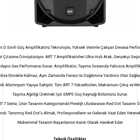
n D Sınıfı Güç Amplifikatörü Teknolojisi, Yüksek Verimle Çalışan Devasa Perf
ir Çözüme Dönüştürüyor. ART 7 Amplifikatörleri Ultra Hızlı Atak, Gerçekçi Geçi
kileyici Ses Performansı Sunar. Amplifikatör, Taşıma Sırasında Yalnızca Amplifi
ilize Etmekle Kalmaz, Aynı Zamanda Fansız Isı Dağılımına Yardımcı Olan Sağla
ik Alüminyum Yapıya Sahiptir. Tüm ART 7 Yükselticileri, Maksimum Çıkış ve M
Taşıma Ağırlığı Üretmek İçin SMPS Güç Kaynağı Bölümünü Sunar.
 7 Serisi, Ürün Tasarımı Kategorisinde Prestijli Uluslararası Red Dot Tasarım 
ndı. Tanınmış Red Dot'u Almak, Profesyonellerin ve Gelecek Vaat Eden Yetenek
Mükemmel Tasarım Başarılarının Kanıtı Olarak Hareket Eder
Teknik Özellikler