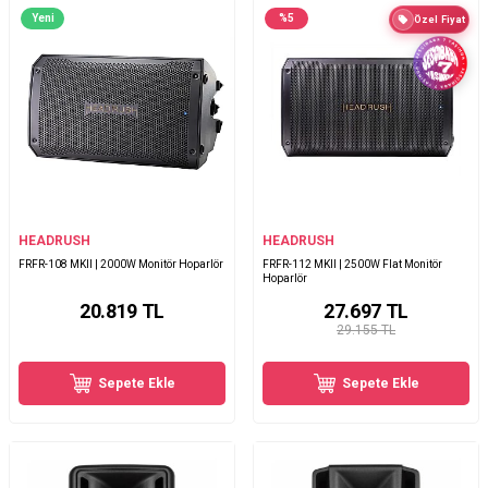
Yeni
%
5
Özel Fiyat
HEADRUSH
HEADRUSH
FRFR-108 MKII | 2000W Monitör Hoparlör
FRFR-112 MKII | 2500W Flat Monitör
Hoparlör
20.819
TL
27.697
TL
29.155 TL
Sepete Ekle
Sepete Ekle