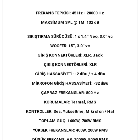
FREKANS TEPKİSİ: 45 Hz - 20000 Hz
MAKSİMUM SPL @ 1M: 132 dB
SIKIŞTIRMA SÜRÜCÜSÜ: 1 x 1.4'' Neo, 3.0'' vc
WOOFER: 15'', 3.0'' vc
GİRİŞ KONNEKTÖRLERİ: XLR, Jack
ÇIKIŞ KONNEKTÖRLERİ: XLR
GİRİŞ HASSASİYETİ: -2 dBu / + 4 dBu
MİKROFON GİRİŞ HASSASİYETİ: -32 dBu
ÇAPRAZ FREKANSLAR: 800 Hz
KORUMALAR: Termal, RMS
KONTROLLER: Ses, Yükseltme, Mikrofon / Hat
TOPLAM GÜÇ: 1400W, 700W RMS
YÜKSEK FREKANSLAR: 400W, 200W RMS
DÜŞÜK FREKANSLAR: 1000W, 500W RMS