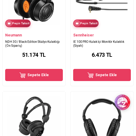
Peşin Taksit
Peşin Taksit
Neumann
Sennheiser
NDH 30 / Black Edition Stüdyo Kulaklığı
IE 100 PRO Kulak İçi Monitör Kulaklık
(Ön Sipariş)
(Siyah)
51.174
TL
6.473
TL
Sepete Ekle
Sepete Ekle