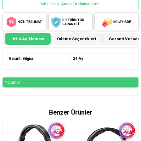
Daha Fazla
Audio Technica
Ürünü
DİSTRİBÜTÖR
HIZLI TESLİMAT
KOLAY İADE
GARANTİLİ
Ürün Açıklaması
Ödeme Seçenekleri
Garanti Ve İade 
Garanti Bilgisi
24 Ay
Yorumlar
Benzer Ürünler