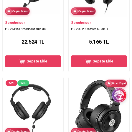
Peşin Taksit
Peşin Taksit
Sennheiser
Sennheiser
HD 26 PRO Broadcast Kulaklık
HD 200 PRO Stereo Kulaklık
22.524
TL
5.166
TL
Sepete Ekle
Sepete Ekle
%
25
Yeni
Özel Fiyat
Peşin Taksit
Peşin Taksit