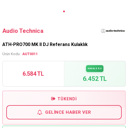
Audio Technica
ATH-PRO700 MK II DJ Referans Kulaklık
Ürün Kodu :
AUT0011
HAVALE İLE
6.584 TL
6.452 TL
TÜKENDI
GELINCE HABER VER