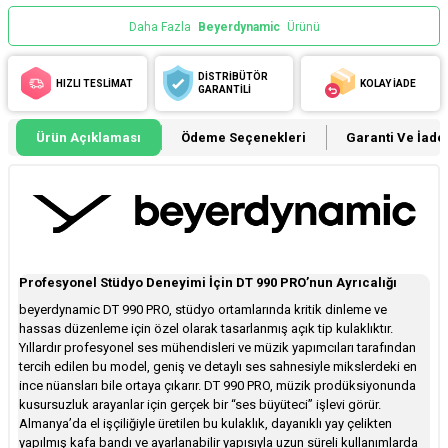
Daha Fazla
Beyerdynamic
Ürünü
DİSTRİBÜTÖR
HIZLI TESLİMAT
KOLAY İADE
GARANTİLİ
Ürün Açıklaması
Ödeme Seçenekleri
Garanti Ve İade 
Profesyonel Stüdyo Deneyimi İçin DT 990 PRO’nun Ayrıcalığı
beyerdynamic DT 990 PRO, stüdyo ortamlarında kritik dinleme ve
hassas düzenleme için özel olarak tasarlanmış açık tip kulaklıktır.
Yıllardır profesyonel ses mühendisleri ve müzik yapımcıları tarafından
tercih edilen bu model, geniş ve detaylı ses sahnesiyle mikslerdeki en
ince nüansları bile ortaya çıkarır. DT 990 PRO, müzik prodüksiyonunda
kusursuzluk arayanlar için gerçek bir “ses büyüteci” işlevi görür.
Almanya’da el işçiliğiyle üretilen bu kulaklık, dayanıklı yay çelikten
yapılmış kafa bandı ve ayarlanabilir yapısıyla uzun süreli kullanımlarda