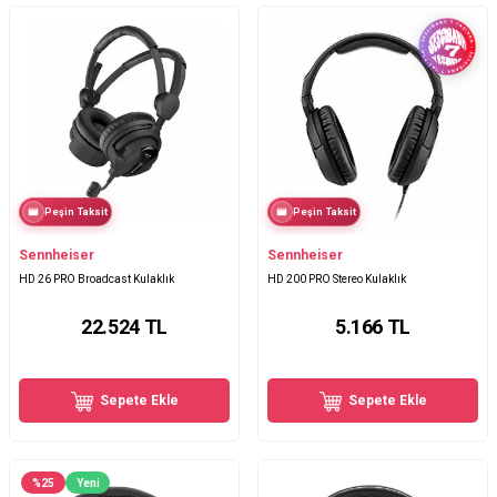
Peşin Taksit
Peşin Taksit
Sennheiser
Sennheiser
HD 26 PRO Broadcast Kulaklık
HD 200 PRO Stereo Kulaklık
22.524
TL
5.166
TL
Sepete Ekle
Sepete Ekle
%
25
Yeni