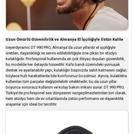
Uzun Ömürlü Güvenilirlik ve Almanya El İşçiliğiyle Üstün Kalite
beyerdynamic DT 990 PRO, Almanya’da uzun yıllardır el işçiliğiyle
üretilen, dayanıklılığı ve servis edilebilirliğiyle öne çıkan bir stüdyo
kulaklığıdır. Profesyonel kullanımda en çok ihtiyaç duyulan güvenilirlik,
bu modelde her detayda hissedilir. Kafa bandı üzerindeki yumuşak
destek ve ayarlanabilir yapı, kulaklığın başınızda sabit kalmasını sağlar;
böylece hızlı hareketlerde bile konforunuz bozulmaz. Ayrıca, kulaklıkta
kullanılan tüm parçalar değiştirilebilir niteliktedir; bu da uzun yıllar
boyunca sorunsuz kullanım ve kolay bakım imkanı sunar. DT 990 PRO,
Türkiye’de profesyonel ses dünyasının vazgeçilmezlerinden biri olarak,
hem stüdyo hem de ev ortamlarında üstün performans ve dayanıklılık
arayanlar için ideal bir tercihtir.