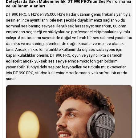
Detaylarda Saklı Mükemmellik: DT 990 PRO’nun Ses Performansı
ve Kullanım Alanları
DT 990 PRO, 5 Hz’den 35.000 Hz’e kadar uzanan geniş frekans yanıtıyla,
sesin en ince ayrıntılarını bile net şekilde duyabilmenizi sağlar. 96 dB
nominal ses basınç seviyesi ile yüksek hassasiyet sunarken, 80 ohm
empedans seçeneği ev stüdyoları ve profesyonel ekipmanlarla uyumlu
çalışır. Açık tasarımı sayesinde doğal ve ferah bir ses sahnesi yaratır; bu
da miks ve mastering işlemlerinde doğru kararlar vermenize olanak
tanır. Ancak, mikrofonla birlikte kullanımda dış ses izolasyonu için
kapalı kulaklıklar önerilir. DT 990 PRO, oyun ve yayıncılıkta da tercih
edilebilir; ancak yüksek ses seviyelerinde mikrofon geri bildirimi
yaşanabilir. Türkiye’deki ses profesyonelleri ve tutkulu müzikseverler
için DT 990 PRO, stüdyo kalitesinde performansı ve konforu bir arada
sunar.