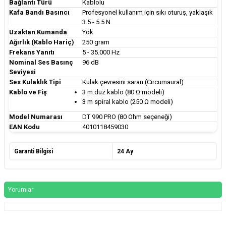
Bağlantı Türü
Kablolu
Kafa Bandı Basıncı
Profesyonel kullanım için sıkı oturuş, yaklaşık
3.5 - 5.5 N
Uzaktan Kumanda
Yok
Ağırlık (Kablo Hariç)
250 gram
Frekans Yanıtı
5 - 35.000 Hz
Nominal Ses Basınç
96 dB
Seviyesi
Ses Kulaklık Tipi
Kulak çevresini saran (Circumaural)
Kablo ve Fiş
3 m düz kablo (80 Ω modeli)
3 m spiral kablo (250 Ω modeli)
Model Numarası
DT 990 PRO (80 Ohm seçeneği)
EAN Kodu
4010118459030
Garanti Bilgisi
24 Ay
Yorumlar