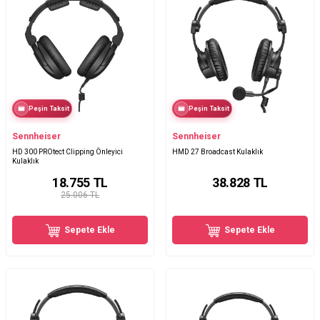
Peşin Taksit
Peşin Taksit
Sennheiser
Sennheiser
HD 300 PROtect Clipping Önleyici
HMD 27 Broadcast Kulaklık
Kulaklık
18.755
TL
38.828
TL
25.006 TL
Sepete Ekle
Sepete Ekle