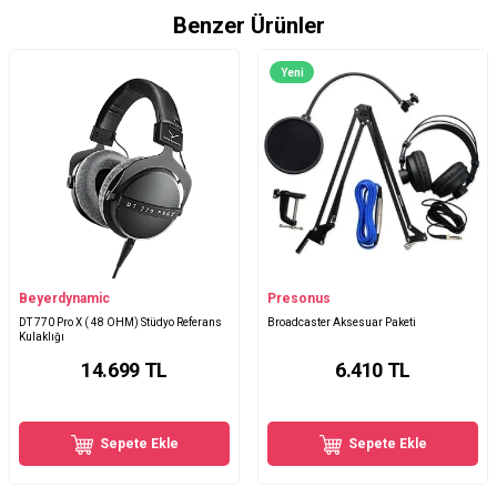
Benzer Ürünler
Yeni
Beyerdynamic
Presonus
DT 770 Pro X ( 48 OHM) Stüdyo Referans
Broadcaster Aksesuar Paketi
Kulaklığı
14.699
TL
6.410
TL
Sepete Ekle
Sepete Ekle