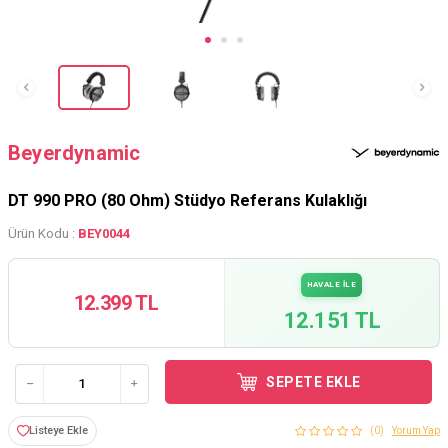
Beyerdynamic
DT 990 PRO (80 Ohm) Stüdyo Referans Kulaklığı
Ürün Kodu :
BEY0044
HAVALE İLE
12.399 TL
12.151 TL
SEPETE EKLE
Listeye Ekle
(0)
Yorum Yap