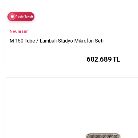
Peşin Taksit
Neumann
M 150 Tube / Lambalı Stüdyo Mikrofon Seti
602.689
TL