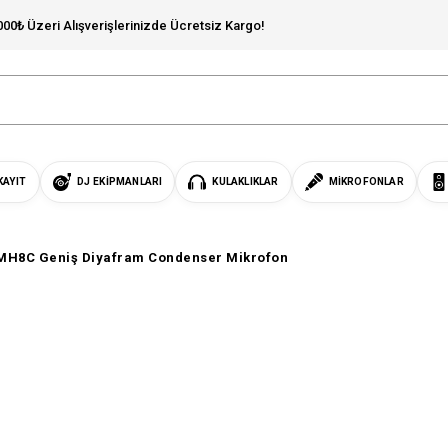
000₺ Üzeri Alışverişlerinizde Ücretsiz Kargo!
KAYIT
DJ EKIPMANLARI
KULAKLIKLAR
MIKROFONLAR
MH8C Geniş Diyafram Condenser Mikrofon