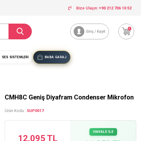
Bize Ulaşın:
+90 212 706 10 52
0
Giriş / Kayıt
SES SISTEMLERI
BABA GARAJ
CMH8C Geniş Diyafram Condenser Mikrofon
Ürün Kodu :
SUP0017
HAVALE İLE
12.095 TL