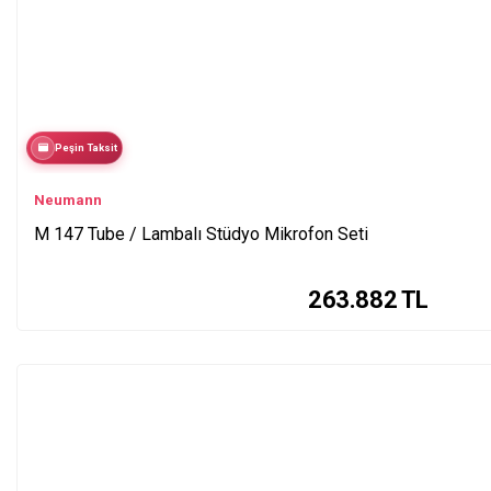
Peşin Taksit
Neumann
M 147 Tube / Lambalı Stüdyo Mikrofon Seti
263.882
TL