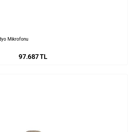
dyo Mikrofonu
97.687
TL