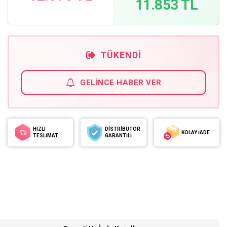
11.853 TL
TÜKENDI
GELINCE HABER VER
HIZLI
DİSTRİBÜTÖR
KOLAY İADE
TESLİMAT
GARANTİLİ