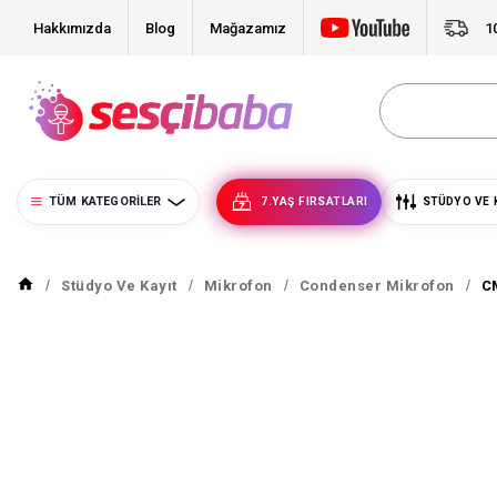
Hakkımızda
Blog
Mağazamız
1
TÜM KATEGORILER
7.YAŞ FIRSATLARI
STÜDYO VE 
Stüdyo Ve Kayıt
Mikrofon
Condenser Mikrofon
C