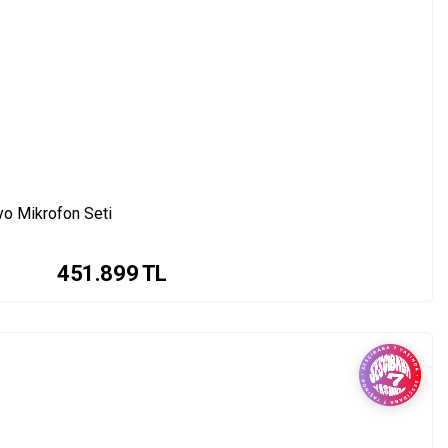
yo Mikrofon Seti
451.899
TL