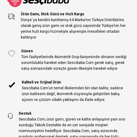
Ürün Gamı, Stok Gücü ve Hızlı Kargo
Dünya’ ya kendini kanıtlamış 64 Marka’nın Türkiye Distribütörü
olarak geniş ürün gamı ve stok gücü sayesinde Türkiye’nin her
yerine hızlı kargo hizmetiyle alışverişte mesafeleri ortadan
kaldırıyor.
Güven
Tüm faaliyetlerinde Asimetrik Grup bünyesinde olmanın verdiği
sorumlulukla hareket eden Sescibaba.Com gerek satış, gerek
satış sonrasındaki süreçte güven ilkesiyle hareket ediyor.
Kaliteli ve Orijinal Ürün
Sescibaba.Com’un temel ilkelerinden biri olan kalite, sadece
ürün kalitesini değil, Asimetrik vizyonuyla geliştirilen bakış
açısını ve çözüm odaklı yaklaşımı da ifade ediyor.
Destek
Sescibaba.Com; ürün gamı, güven ve kalite anlayışının yanı sıra
sunduğu Teknik Destekle de en üst seviyede müşteri
memnuniyetini hedefliyor. Sescibaba.Com, satış sürecinde
sunduğu profesyonel desteği, satış sonrasında da her türlü