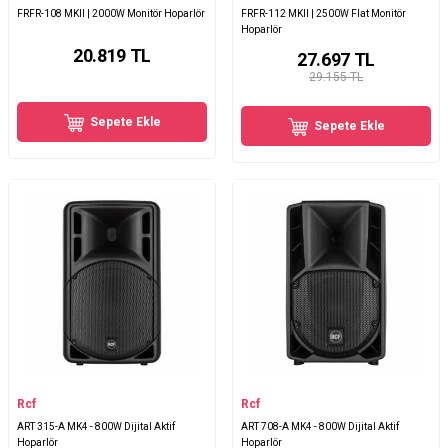
FRFR-108 MKII | 2000W Monitör Hoparlör
FRFR-112 MKII | 2500W Flat Monitör
Hoparlör
20.819
TL
27.697
TL
29.155 TL
Sepete Ekle
Sepete Ekle
Rcf
Rcf
ART 315-A MK4 - 800W Dijital Aktif
ART 708-A MK4 - 800W Dijital Aktif
Hoparlör
Hoparlör