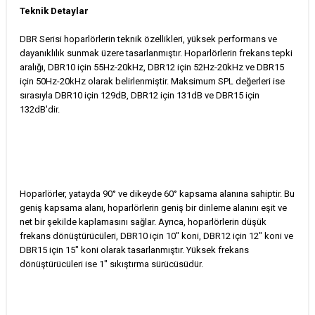
Teknik Detaylar
DBR Serisi hoparlörlerin teknik özellikleri, yüksek performans ve
dayanıklılık sunmak üzere tasarlanmıştır. Hoparlörlerin frekans tepki
aralığı, DBR10 için 55Hz-20kHz, DBR12 için 52Hz-20kHz ve DBR15
için 50Hz-20kHz olarak belirlenmiştir. Maksimum SPL değerleri ise
sırasıyla DBR10 için 129dB, DBR12 için 131dB ve DBR15 için
132dB'dir.
Hoparlörler, yatayda 90° ve dikeyde 60° kapsama alanına sahiptir. Bu
geniş kapsama alanı, hoparlörlerin geniş bir dinleme alanını eşit ve
net bir şekilde kaplamasını sağlar. Ayrıca, hoparlörlerin düşük
frekans dönüştürücüleri, DBR10 için 10" koni, DBR12 için 12" koni ve
DBR15 için 15" koni olarak tasarlanmıştır. Yüksek frekans
dönüştürücüleri ise 1" sıkıştırma sürücüsüdür.