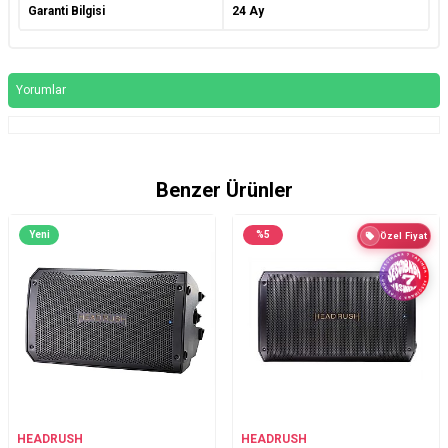
Garanti Bilgisi
24 Ay
Yorumlar
Benzer Ürünler
Yeni
%
5
Özel Fiyat
HEADRUSH
HEADRUSH