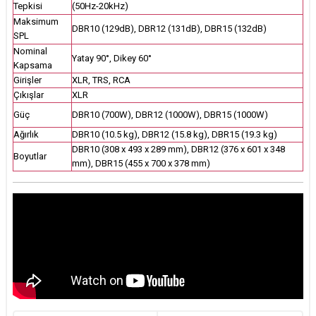
Tepkisi
(50Hz-20kHz)
Maksimum
DBR10 (129dB), DBR12 (131dB), DBR15 (132dB)
SPL
Nominal
Yatay 90°, Dikey 60°
Kapsama
Girişler
XLR, TRS, RCA
Çıkışlar
XLR
Güç
DBR10 (700W), DBR12 (1000W), DBR15 (1000W)
Ağırlık
DBR10 (10.5 kg), DBR12 (15.8 kg), DBR15 (19.3 kg)
DBR10 (308 x 493 x 289 mm), DBR12 (376 x 601 x 348
Boyutlar
mm), DBR15 (455 x 700 x 378 mm)