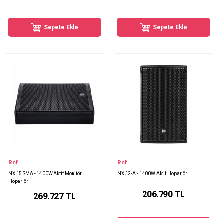
Sepete Ekle
Sepete Ekle
Rcf
Rcf
NX 15 SMA - 1400W Aktif Monitör
NX 32-A - 1400W Aktif Hoparlör
Hoparlör
206.790
TL
269.727
TL