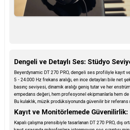
Dengeli ve Detaylı Ses: Stüdyo Sevi
Beyerdynamic DT 270 PRO, dengeli ses profiliyle kayıt v
5 - 24.000 Hz frekans aralığı, en ince detayları bile net 
basınç seviyesi, dinamik aralığı geniş tutar ve her enstrü
empedans değeri, hem profesyonel ekipmanlarla hem de taş
Bu kulaklık, müzik prodüksiyonunda güvenilir bir referans n
Kayıt ve Monitörlemede Güvenilirlik:
Kapalı çalışma prensibiyle tasarlanan DT 270 PRO, dış ort
kayıt sırasında mikrofonlara istenmeyen ses sızıntısı min