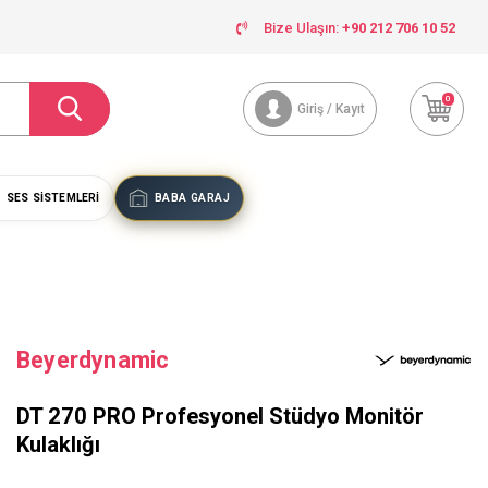
Bize Ulaşın:
+90 212 706 10 52
0
Giriş / Kayıt
SES SISTEMLERI
BABA GARAJ
Beyerdynamic
DT 270 PRO Profesyonel Stüdyo Monitör
Kulaklığı