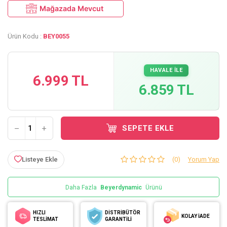
Mağazada Mevcut
Ürün Kodu :
BEY0055
HAVALE İLE
6.999 TL
6.859 TL
SEPETE EKLE
Listeye Ekle
(0)
Yorum Yap
Daha Fazla
Beyerdynamic
Ürünü
HIZLI
DİSTRİBÜTÖR
KOLAY İADE
TESLİMAT
GARANTİLİ