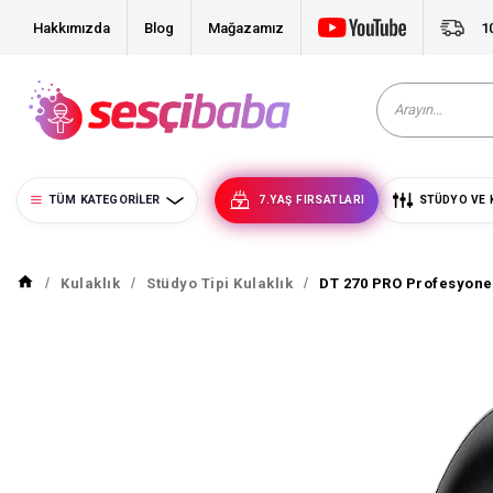
Hakkımızda
Blog
Mağazamız
1
TÜM KATEGORILER
7.YAŞ FIRSATLARI
STÜDYO VE 
Kulaklık
Stüdyo Tipi Kulaklık
DT 270 PRO Profesyonel