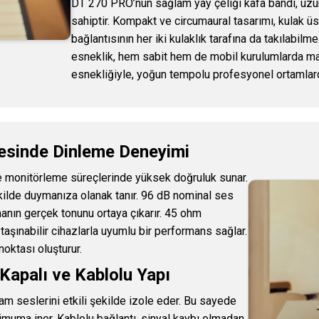
DT 270 PRO’nun sağlam yay çeliği kafa bandı, uzun 
sahiptir. Kompakt ve circumaural tasarımı, kulak ü
bağlantısının her iki kulaklık tarafına da takılabil
esneklik, hem sabit hem de mobil kurulumlarda ma
esnekliğiyle, yoğun tempolu profesyonel ortamlarda
yesinde Dinleme Deneyimi
e monitörleme süreçlerinde yüksek doğruluk sunar.
şekilde duymanıza olanak tanır. 96 dB nominal ses
manın gerçek tonunu ortaya çıkarır. 45 ohm
ınabilir cihazlarla uyumlu bir performans sağlar.
oktası oluşturur.
 Kapalı ve Kablolu Yapı
am seslerini etkili şekilde izole eder. Bu sayede
imuma iner. Kablolu bağlantı, sinyal kaybı olmadan