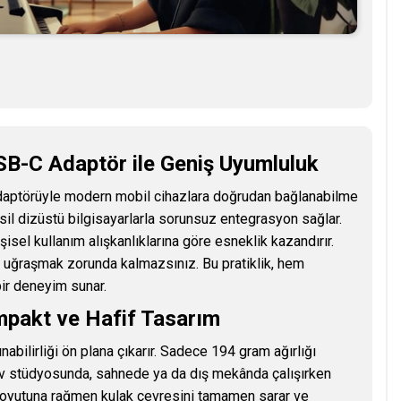
SB-C Adaptör ile Geniş Uyumluluk
aptörüyle modern mobil cihazlara doğrudan bağlanabilme
nesil dizüstü bilgisayarlarla sorunsuz entegrasyon sağlar.
şisel kullanım alışkanlıklarına göre esneklik kazandırır.
la uğraşmak zorunda kalmazsınız. Bu pratiklik, hem
ir deneyim sunar.
mpakt ve Hafif Tasarım
ilirliği ön plana çıkarır. Sadece 194 gram ağırlığı
Ev stüdyosunda, sahnede ya da dış mekânda çalışırken
 boyutuna rağmen kulak çevresini tamamen sarar ve