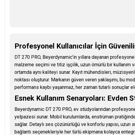
Profesyonel Kullanıcılar İçin Güvenil
DT 270 PRO, Beyerdynamic’in yıllara dayanan profesyonel 
malzeme seçimi ve titiz işçilik, uzun ömürlü bir kullanım
ortamda aynı kaliteyi sunar. Kayıt mühendisleri, müzisyenler 
noktası oluşturur. Markanın güven veren yaklaşımı, bu mode
performans kaybı yaşanmaz, her zaman tutarlı sonuçlar eld
Esnek Kullanım Senaryoları: Evden 
Beyerdynamic DT 270 PRO, ev stüdyolarından profesyonel 
yelpazesi sunar. Mobil kurulumlarda, enstrüman pratiğin
sağlar. Detaylı ses çözünürlüğü ve konforlu yapısı, uzun sür
bağlantı seçenekleriyle her türlü ekipmana kolayca entegre 