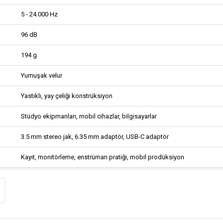
5 - 24.000 Hz
96 dB
194 g
Yumuşak velur
Yastıklı, yay çeliği konstrüksiyon
Stüdyo ekipmanları, mobil cihazlar, bilgisayarlar
3.5 mm stereo jak, 6.35 mm adaptör, USB-C adaptör
Kayıt, monitörleme, enstrüman pratiği, mobil prodüksiyon