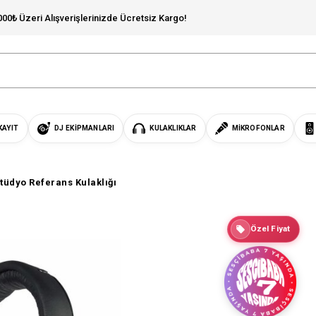
000₺ Üzeri Alışverişlerinizde Ücretsiz Kargo!
KAYIT
DJ EKIPMANLARI
KULAKLIKLAR
MIKROFONLAR
tüdyo Referans Kulaklığı
Özel Fiyat