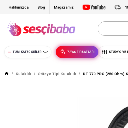
Hakkımızda
Blog
Mağazamız
1
TÜM KATEGORILER
7.YAŞ FIRSATLARI
STÜDYO VE 
Kulaklık
Stüdyo Tipi Kulaklık
DT 770 PRO (250 Ohm) S