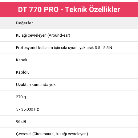
DT 770 PRO - Teknik Özellikler
Değerler
Kulağı çevreleyen (Around-ear)
Profesyonel kullanım için sıkı uyum, yaklaşık 3.5 - 5.5 N
Kapalı
Kablolu
Uzaktan kumanda yok
270 g
5 - 35.000 Hz
96 dB
Çevresel (Circumaural, kulağı çevreleyen)