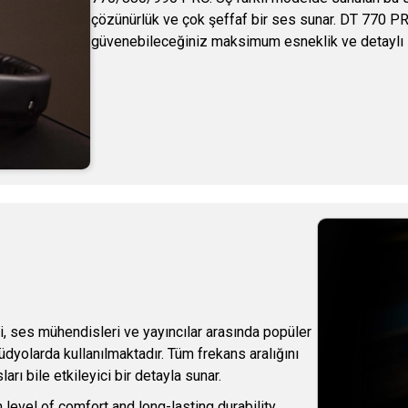
çözünürlük ve çok şeffaf bir ses sunar. DT 770 PRO
güvenebileceğiniz maksimum esneklik ve detaylı 
, ses mühendisleri ve yayıncılar arasında popüler
tüdyolarda kullanılmaktadır. Tüm frekans aralığını
rı bile etkileyici bir detayla sunar.
 level of comfort and long-lasting durability.