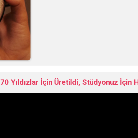
70 Yıldızlar İçin Üretildi, Stüdyonuz İçin H