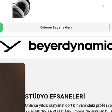
Ödeme Seçenekleri
STÜDYO EFSANELERİ
Onlarca yıldır, dünyanın dört bir yanındaki profesy
770/880/990 PRO. Üç farklı modelde sunulan bu sta