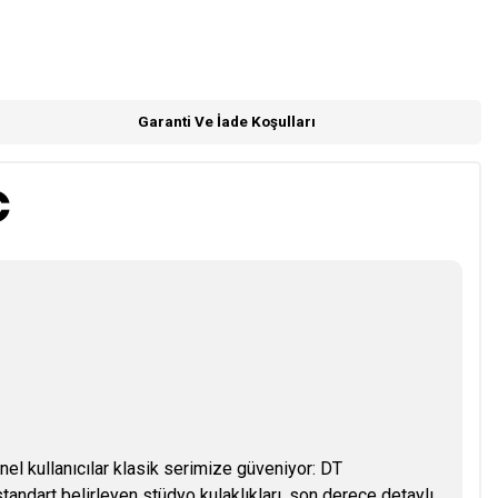
Garanti Ve İade Koşulları
onel kullanıcılar klasik serimize güveniyor: DT
ndart belirleyen stüdyo kulaklıkları, son derece detaylı