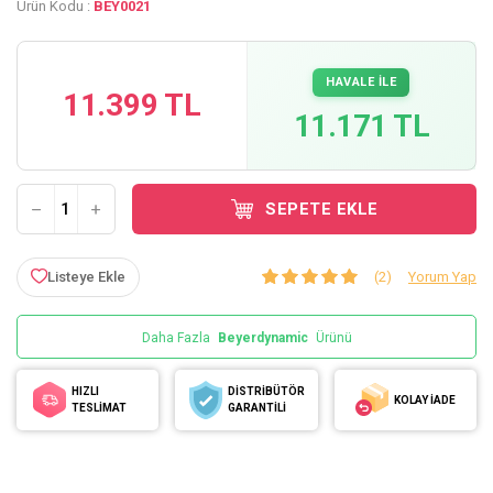
Ürün Kodu :
BEY0021
HAVALE İLE
11.399 TL
11.171 TL
SEPETE EKLE
Listeye Ekle
(2)
Yorum Yap
Daha Fazla
Beyerdynamic
Ürünü
HIZLI
DİSTRİBÜTÖR
KOLAY İADE
TESLİMAT
GARANTİLİ