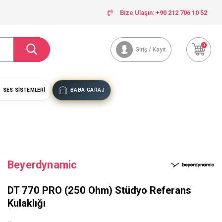
Bize Ulaşın:
+90 212 706 10 52
0
Giriş / Kayıt
SES SISTEMLERI
BABA GARAJ
Beyerdynamic
DT 770 PRO (250 Ohm) Stüdyo Referans
Kulaklığı