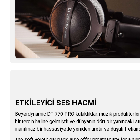
ETKİLEYİCİ SES HACMİ
Beyerdynamic DT 770 PRO kulaklıklar, müzik prodüktörleri
bir tercih haline gelmiştir ve dünyanın dört bir yanındaki s
inanılmaz bir hassasiyetle yeniden üretir ve düşük frekansla
The soft velour ear pads also offer breathability for a high