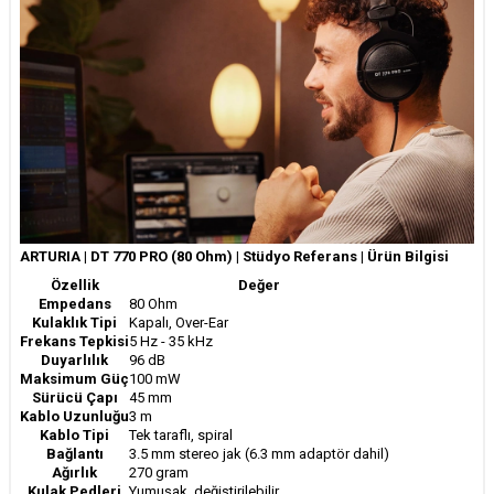
ARTURIA | DT 770 PRO (80 Ohm) | Stüdyo Referans | Ürün Bilgisi
Özellik
Değer
Empedans
80 Ohm
Kulaklık Tipi
Kapalı, Over-Ear
Frekans Tepkisi
5 Hz - 35 kHz
Duyarlılık
96 dB
Maksimum Güç
100 mW
Sürücü Çapı
45 mm
Kablo Uzunluğu
3 m
Kablo Tipi
Tek taraflı, spiral
Bağlantı
3.5 mm stereo jak (6.3 mm adaptör dahil)
Ağırlık
270 gram
Kulak Pedleri
Yumuşak, değiştirilebilir