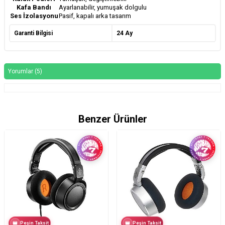
Kafa Bandı
Ayarlanabilir, yumuşak dolgulu
Ses İzolasyonu
Pasif, kapalı arka tasarım
Garanti Bilgisi
24 Ay
Yorumlar (5)
Benzer Ürünler
Peşin Taksit
Peşin Taksit