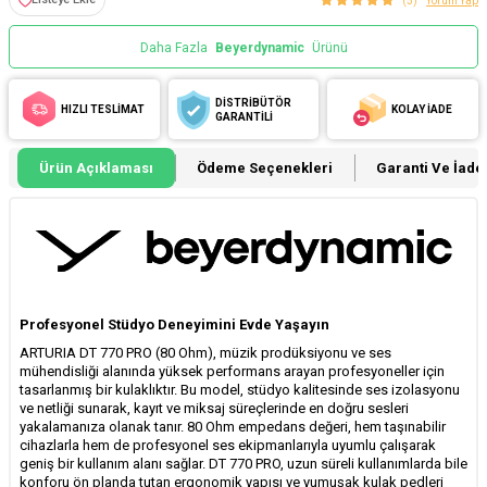
(5)
Yorum Yap
Daha Fazla
Beyerdynamic
Ürünü
DİSTRİBÜTÖR
HIZLI TESLİMAT
KOLAY İADE
GARANTİLİ
Ürün Açıklaması
Ödeme Seçenekleri
Garanti Ve İade 
Profesyonel Stüdyo Deneyimini Evde Yaşayın
ARTURIA DT 770 PRO (80 Ohm), müzik prodüksiyonu ve ses
mühendisliği alanında yüksek performans arayan profesyoneller için
tasarlanmış bir kulaklıktır. Bu model, stüdyo kalitesinde ses izolasyonu
ve netliği sunarak, kayıt ve miksaj süreçlerinde en doğru sesleri
yakalamanıza olanak tanır. 80 Ohm empedans değeri, hem taşınabilir
cihazlarla hem de profesyonel ses ekipmanlarıyla uyumlu çalışarak
geniş bir kullanım alanı sağlar. DT 770 PRO, uzun süreli kullanımlarda bile
konforu ön planda tutan ergonomik yapısı ve yumuşak kulak pedleri