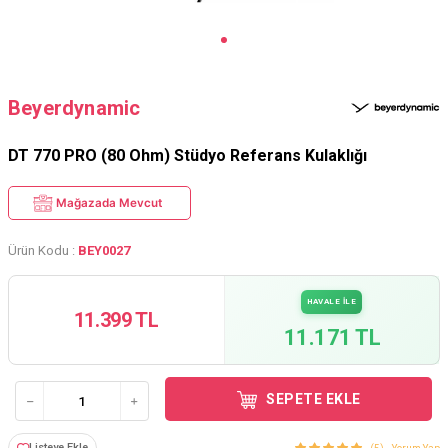
Beyerdynamic
DT 770 PRO (80 Ohm) Stüdyo Referans Kulaklığı
Mağazada Mevcut
Ürün Kodu :
BEY0027
HAVALE İLE
11.399 TL
11.171 TL
SEPETE EKLE
Listeye Ekle