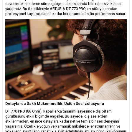
sayesinde, saatlerce süren çalışma seanslarında bile rahatsızlık hissi
yaratmaz. Bu özellikleriyle ARTURIA DT 770 PRO, ev stüdyolarından
profesyonel kayıt odalarına kadar her ortamda üstün performans sunar.
Detaylarda Saklı Mükemmellik: Üstün Ses İzolasyonu
DT 770 PRO (80 Ohm), kapalı arka tasarımı sayesinde dış ortam
gürültüsünü etkili biçimde engeller. Bu sayede, dış seslerden
etkilenmeden, en ince detaylara kadar net ve temiz bir ses deneyimi
yaşarsınız. Özellikle yoğun ve karmaşık mikslerde, enstrümanların ve
vokallerin ayrıntılarını rahatlıkla ayırt edebilmek, müzik prodüksiyonunun