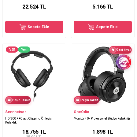
22.524
TL
5.166
TL
Sepete Ekle
Sepete Ekle
%
25
Yeni
Özel Fiyat
Peşin Taksit
Peşin Taksit
Sennheiser
OneOdio
HD 300 PROtect Clipping Önleyici
Monitör 40 - Profesyonel Stüdyo Kulaklığı
Kulaklık
18.755
TL
1.898
TL