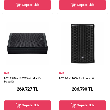
Sepete Ekle
Sepete Ekle
Rcf
Rcf
NX 15 SMA - 1400W Aktif Monitör
NX 32-A - 1400W Aktif Hoparlör
Hoparlör
269.727
TL
206.790
TL
Sepete Ekle
Sepete Ekle