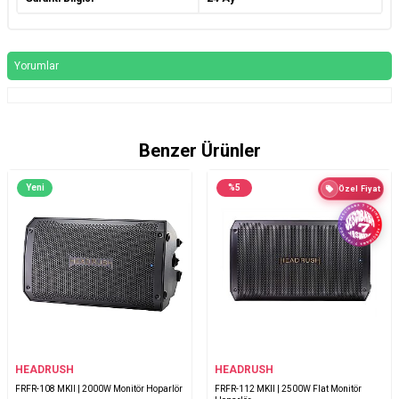
Yorumlar
Benzer Ürünler
Yeni
%
5
Özel Fiyat
HEADRUSH
HEADRUSH
FRFR-108 MKII | 2000W Monitör Hoparlör
FRFR-112 MKII | 2500W Flat Monitör