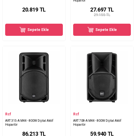
Hoparlör
20.819
TL
27.697
TL
29.155 TL
Sepete Ekle
Sepete Ekle
Rcf
Rcf
ART 315-A MK4 - 800W Dijital Aktif
ART 708-A MK4 - 800W Dijital Aktif
Hoparlör
Hoparlör
86.213
TL
59.940
TL