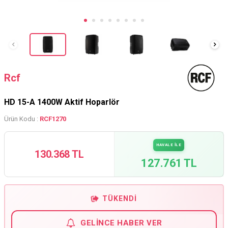
Rcf
HD 15-A 1400W Aktif Hoparlör
Ürün Kodu :
RCF1270
HAVALE İLE
130.368 TL
127.761 TL
TÜKENDI
GELINCE HABER VER