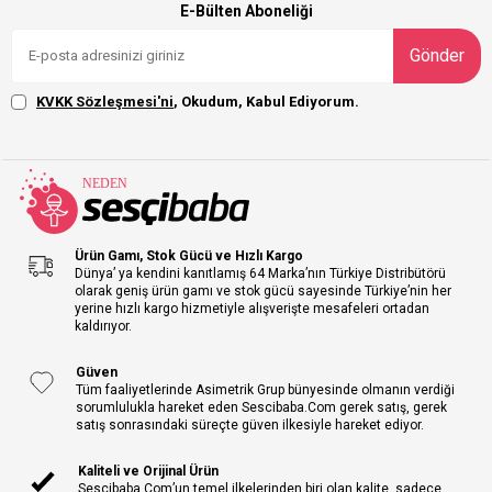
E-Bülten Aboneliği
Gönder
KVKK Sözleşmesi'ni
, Okudum, Kabul Ediyorum.
Ürün Gamı, Stok Gücü ve Hızlı Kargo
Dünya’ ya kendini kanıtlamış 64 Marka’nın Türkiye Distribütörü
olarak geniş ürün gamı ve stok gücü sayesinde Türkiye’nin her
yerine hızlı kargo hizmetiyle alışverişte mesafeleri ortadan
kaldırıyor.
Güven
Tüm faaliyetlerinde Asimetrik Grup bünyesinde olmanın verdiği
sorumlulukla hareket eden Sescibaba.Com gerek satış, gerek
satış sonrasındaki süreçte güven ilkesiyle hareket ediyor.
Kaliteli ve Orijinal Ürün
Sescibaba.Com’un temel ilkelerinden biri olan kalite, sadece