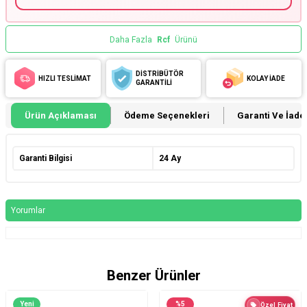
Daha Fazla
Rcf
Ürünü
DİSTRİBÜTÖR
HIZLI TESLİMAT
KOLAY İADE
GARANTİLİ
Ürün Açıklaması
Ödeme Seçenekleri
Garanti Ve İade 
Garanti Bilgisi
24 Ay
Yorumlar
Benzer Ürünler
Yeni
%
5
Özel Fiyat