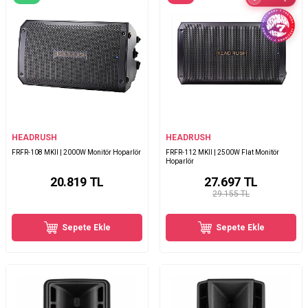
HEADRUSH
HEADRUSH
FRFR-108 MKII | 2000W Monitör Hoparlör
FRFR-112 MKII | 2500W Flat Monitör
Hoparlör
20.819
TL
27.697
TL
29.155 TL
Sepete Ekle
Sepete Ekle