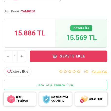
Ürün Kodu :
YAM0250
HAVALE İLE
15.886 TL
15.569 TL
SEPETE EKLE
Listeye Ekle
(0)
Yorum Yap
Daha Fazla
Yamaha
Ürünü
HIZLI
DİSTRİBÜTÖR
KOLAY İADE
TESLİMAT
GARANTİLİ