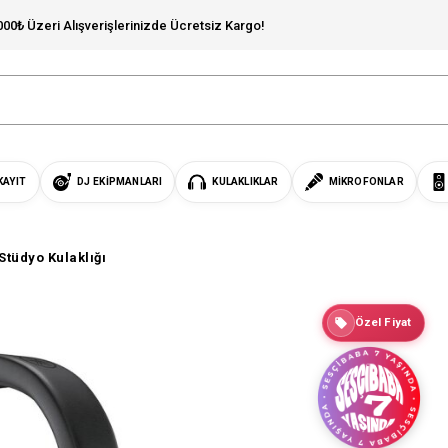
000₺ Üzeri Alışverişlerinizde Ücretsiz Kargo!
KAYIT
DJ EKIPMANLARI
KULAKLIKLAR
MIKROFONLAR
tüdyo Kulaklığı
Özel Fiyat