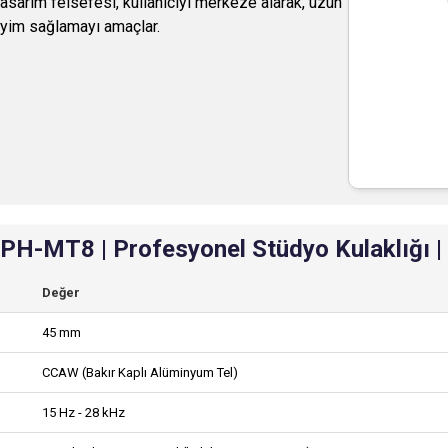
tasarım felsefesi, kullanıcıyı merkeze alarak, uzun
neyim sağlamayı amaçlar.
PH-MT8 | Profesyonel Stüdyo Kulaklığı | Ü
Değer
45 mm
CCAW (Bakır Kaplı Alüminyum Tel)
15 Hz - 28 kHz