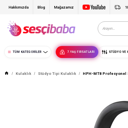
Hakkımızda
Blog
Mağazamız
1
TÜM KATEGORILER
7.YAŞ FIRSATLARI
STÜDYO VE 
Kulaklık
Stüdyo Tipi Kulaklık
HPH-MT8 Profesyonel S