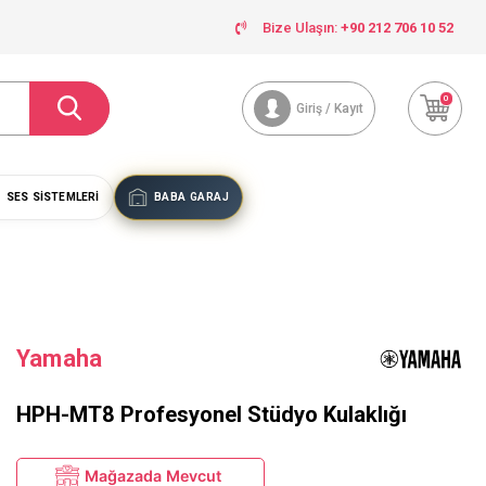
Bize Ulaşın:
+90 212 706 10 52
0
Giriş / Kayıt
SES SISTEMLERI
BABA GARAJ
Yamaha
HPH-MT8 Profesyonel Stüdyo Kulaklığı
Mağazada Mevcut