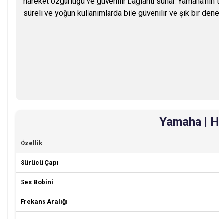
hareket özgürlüğü ve güvenilir bağlantı sunar. Yamaha’nın 
süreli ve yoğun kullanımlarda bile güvenilir ve şık bir de
Yamaha | H
Özellik
Sürücü Çapı
Ses Bobini
Frekans Aralığı