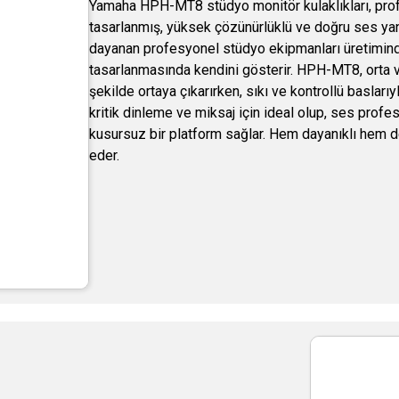
Yamaha HPH-MT8 stüdyo monitör kulaklıkları, prof
tasarlanmış, yüksek çözünürlüklü ve doğru ses yanı
dayanan profesyonel stüdyo ekipmanları üretimindek
tasarlanmasında kendini gösterir. HPH-MT8, orta ve
şekilde ortaya çıkarırken, sıkı ve kontrollü basları
kritik dinleme ve miksaj için ideal olup, ses profes
kusursuz bir platform sağlar. Hem dayanıklı hem de
eder.