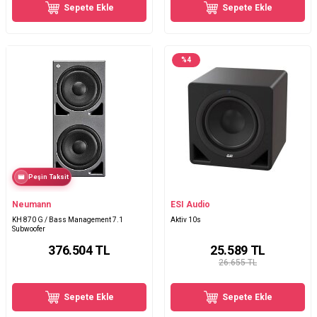
Sepete Ekle
Sepete Ekle
%
4
Peşin Taksit
Neumann
ESI Audio
KH 870 G / Bass Management 7.1
Aktiv 10s
Subwoofer
376.504
TL
25.589
TL
26.655 TL
Sepete Ekle
Sepete Ekle