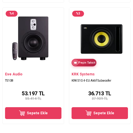
%
4
%
3
Peşin Taksit
Eve Audio
KRK Systems
TS108
KRK S10.4-EU Aktif Subwoofer
53.197
TL
36.713
TL
55.414 TL
37.909 TL
Sepete Ekle
Sepete Ekle