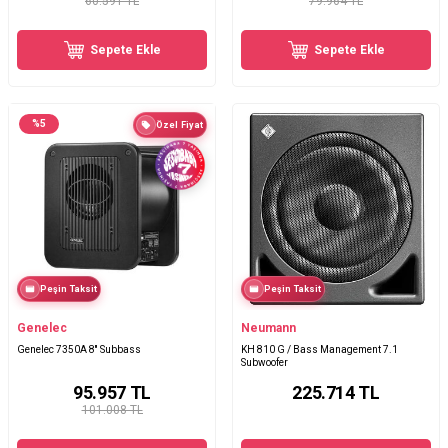
60.591 TL
79.964 TL
Sepete Ekle
Sepete Ekle
%
5
Özel Fiyat
Peşin Taksit
Peşin Taksit
Genelec
Neumann
Genelec 7350A 8'' Subbass
KH 810 G / Bass Management 7.1
Subwoofer
95.957
TL
225.714
TL
101.008 TL