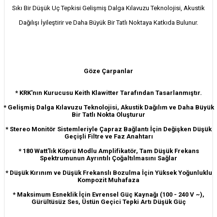
Sıkı Bir Düşük Uç Tepkisi Gelişmiş Dalga Kılavuzu Teknolojisi, Akustik
Dağılışı İyileştirir ve Daha Büyük Bir Tatlı Noktaya Katkıda Bulunur.
Göze Çarpanlar
* KRK'nın Kurucusu Keith Klawitter Tarafından Tasarlanmıştır.
* Gelişmiş Dalga Kılavuzu Teknolojisi, Akustik Dağılım ve Daha Büyük
Bir Tatlı Nokta Oluşturur
* Stereo Monitör Sistemleriyle Çapraz Bağlantı İçin Değişken Düşük
Geçişli Filtre ve Faz Anahtarı
* 180 Watt'lık Köprü Modlu Amplifikatör, Tam Düşük Frekans
Spektrumunun Ayrıntılı Çoğaltılmasını Sağlar
* Düşük Kırınım ve Düşük Frekanslı Bozulma İçin Yüksek Yoğunluklu
Kompozit Muhafaza
* Maksimum Esneklik İçin Evrensel Güç Kaynağı (100 - 240 V ~),
Gürültüsüz Ses, Üstün Geçici Tepki Artı Düşük Güç