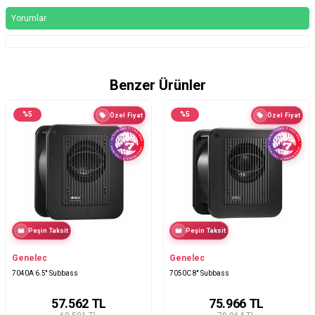
Yorumlar
Benzer Ürünler
%
5
%
5
Özel Fiyat
Özel Fiyat
Peşin Taksit
Peşin Taksit
Genelec
Genelec
7040A 6.5'' Subbass
7050C 8'' Subbass
57.562
TL
75.966
TL