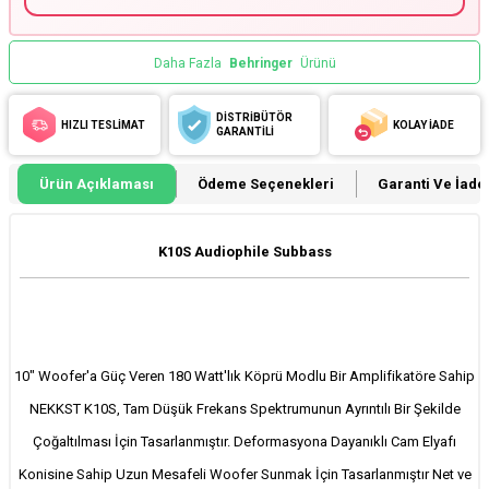
Daha Fazla
Behringer
Ürünü
DİSTRİBÜTÖR
HIZLI TESLİMAT
KOLAY İADE
GARANTİLİ
Ürün Açıklaması
Ödeme Seçenekleri
Garanti Ve İade 
K10S Audiophile Subbass
10" Woofer'a Güç Veren 180 Watt'lık Köprü Modlu Bir Amplifikatöre Sahip
NEKKST K10S, Tam Düşük Frekans Spektrumunun Ayrıntılı Bir Şekilde
Çoğaltılması İçin Tasarlanmıştır. Deformasyona Dayanıklı Cam Elyafı
Konisine Sahip Uzun Mesafeli Woofer Sunmak İçin Tasarlanmıştır Net ve