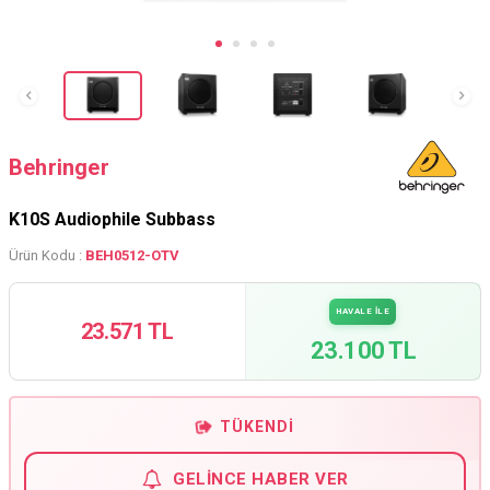
Behringer
K10S Audiophile Subbass
Ürün Kodu :
BEH0512-OTV
HAVALE İLE
23.571 TL
23.100 TL
TÜKENDI
GELINCE HABER VER