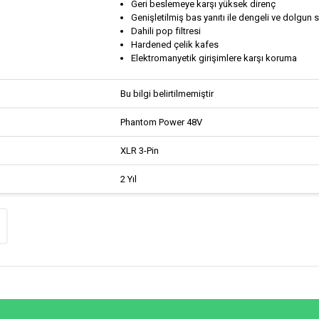
Geri beslemeye karşı yüksek direnç
Genişletilmiş bas yanıtı ile dengeli ve dolgun 
Dahili pop filtresi
Hardened çelik kafes
Elektromanyetik girişimlere karşı koruma
Bu bilgi belirtilmemiştir
Phantom Power 48V
XLR 3-Pin
2 Yıl