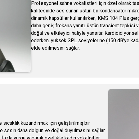
Profesyonel sahne vokalistleri için özel olarak
kalitesinde ses sunan üstün bir kondansatör mikro
dinamik kapsüller kullanılırken, KMS 104 Plus ge
daha geniş frekans yanıtı, üstün transient tepkisi
doğal ve etkileyici haliyle yansıtır. Kardioid yöns
ederken, yüksek SPL seviyelerine (150 dB’ye kadar
elde edilmesini sağlar.
sıcaklık kazandırmak için geliştirilmiş bir
le sesin daha dolgun ve doğal duyulmasını sağlar.
fazla vurgu yaparak özellikle kadın vokalistler