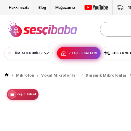
Hakkımızda
Blog
Mağazamız
1
TÜM KATEGORILER
7.YAŞ FIRSATLARI
STÜDYO VE 
Mikrofon
Vokal Mikrofonları
Dinamik Mikrofonlar
Peşin Taksit