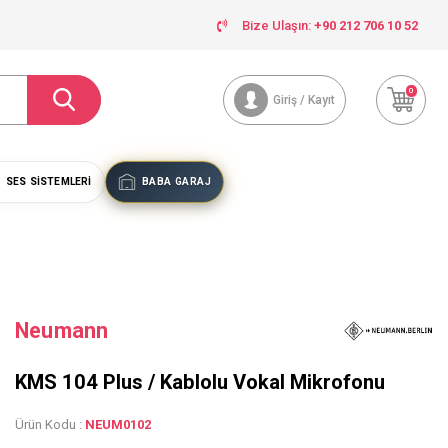
Bize Ulaşın:
+90 212 706 10 52
0
Giriş / Kayıt
SES SISTEMLERI
BABA GARAJ
Neumann
KMS 104 Plus / Kablolu Vokal Mikrofonu
Ürün Kodu :
NEUM0102