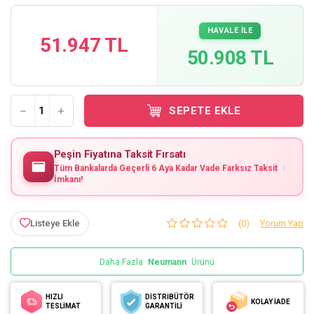
HAVALE İLE
51.947 TL
50.908 TL
SEPETE EKLE
Peşin Fiyatına Taksit Fırsatı
Tüm Bankalarda Geçerli 6 Aya Kadar Vade Farksız Taksit
İmkanı!
Listeye Ekle
(0)
Yorum Yap
Daha Fazla
Neumann
Ürünü
HIZLI
DİSTRİBÜTÖR
KOLAY İADE
TESLİMAT
GARANTİLİ