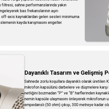
 filtresi, sahne performanslarında yakın
ngeleyerek bas frekanslarının aşırı
e off-axis kaynaklardan gelen sesleri minimuma
eslemenin kayda karışmasını engeller.
Dayanıklı Tasarım ve Gelişmiş Po
Sahnede zorlu koşullara dayanıklı olarak üretilen
mikrofon kapsülünü darbelere ve düşmelere karşı ko
netliğini bozmadan “P” ve “B” harflerinden kaynaklan
nemin kapsüle ulaşmasını önleyerek mikrofonun uzun
empedanslı (50 ohm) çıkışı, 300 metreye kadar ola