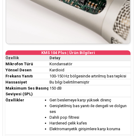
KMS 104 Plus | Ürün Bilgileri
Özellik
Detay
Mikrofon Türü
Kondansatör
Yönsel Desen
Kardioid
Frekans Yanıtı
100-150 Hz bölgesinde artırılmış bas tepkisi
Hassasiyet
Bu bilgi belirtilmemiştir
Maksimum Ses Basınç
150 dB
Seviyesi (SPL)
Özellikler
Geri beslemeye karşı yüksek direnç
Genişletilmiş bas yanıtı ile dengeli ve dolgun
ses
Dahili pop filtresi
Hardened çelik kafes
Elektromanyetik girişimlere karşı koruma