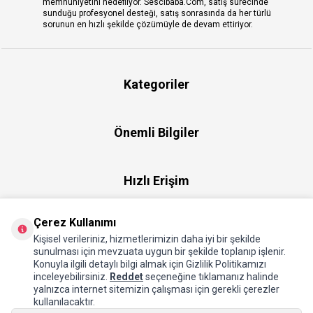
memnuniyetini hedefliyor. Sescibaba.Com, satış sürecinde
sunduğu profesyonel desteği, satış sonrasında da her türlü
sorunun en hızlı şekilde çözümüyle de devam ettiriyor.
Kategoriler
Önemli Bilgiler
Hızlı Erişim
Çerez Kullanımı
Üye
Kişisel verileriniz, hizmetlerimizin daha iyi bir şekilde
sunulması için mevzuata uygun bir şekilde toplanıp işlenir.
Konuyla ilgili detaylı bilgi almak için Gizlilik Politikamızı
Hakkımızda
inceleyebilirsiniz.
Reddet
seçeneğine tıklamanız halinde
yalnızca internet sitemizin çalışması için gerekli çerezler
kullanılacaktır.