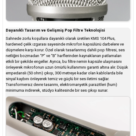
Dayanıklı Tasarım ve Gelişmiş Pop Filtre Teknolojisi
Sahnede zorlu koşullara dayanıklı olarak üretilen KMS 104 Plus,
hardened çelik ızgarası sayesinde mikrofon kapsülünü darbelere ve
düşmelere karşı korur. Özel olarak tasarlanmış dahili pop filtresi, ses
netliğini bozmadan “P” ve “B” harflerinden kaynaklanan patlamaları
etkili bir şekilde engeller. Ayrıca, bu filtre nemin kapsüle ulaşmasını
önleyerek mikrofonun uzun ömürlü kullanımını garanti altına alır. Düşük
empedanslı (50 ohm) çıkışı, 300 metreye kadar olan kablolarda bile
sinyal kaybını önleyerek temiz ve güçlü bir ses iletimi sağlar.
Transformersız devre tasarımı, elektromanyetik parazitleri (hum)
minimuma indirerek, stüdyo kalitesinde bir ses çıkışı sunar.