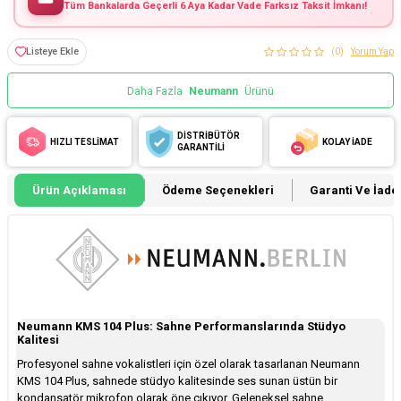
Tüm Bankalarda Geçerli 6 Aya Kadar Vade Farksız Taksit İmkanı!
Listeye Ekle
(0)
Yorum Yap
Daha Fazla
Neumann
Ürünü
DİSTRİBÜTÖR
HIZLI TESLİMAT
KOLAY İADE
GARANTİLİ
Ürün Açıklaması
Ödeme Seçenekleri
Garanti Ve İade 
Neumann KMS 104 Plus: Sahne Performanslarında Stüdyo
Kalitesi
Profesyonel sahne vokalistleri için özel olarak tasarlanan Neumann
KMS 104 Plus, sahnede stüdyo kalitesinde ses sunan üstün bir
kondansatör mikrofon olarak öne çıkıyor. Geleneksel sahne