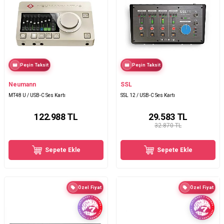
Peşin Taksit
Peşin Taksit
Neumann
SSL
MT48 U / USB-C Ses Kartı
SSL 12 / USB-C Ses Kartı
122.988
TL
29.583
TL
32.870 TL
Sepete Ekle
Sepete Ekle
Özel Fiyat
Özel Fiyat