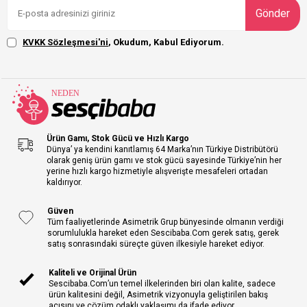
Gönder
KVKK Sözleşmesi'ni
, Okudum, Kabul Ediyorum.
Ürün Gamı, Stok Gücü ve Hızlı Kargo
Dünya’ ya kendini kanıtlamış 64 Marka’nın Türkiye Distribütörü
olarak geniş ürün gamı ve stok gücü sayesinde Türkiye’nin her
yerine hızlı kargo hizmetiyle alışverişte mesafeleri ortadan
kaldırıyor.
Güven
Tüm faaliyetlerinde Asimetrik Grup bünyesinde olmanın verdiği
sorumlulukla hareket eden Sescibaba.Com gerek satış, gerek
satış sonrasındaki süreçte güven ilkesiyle hareket ediyor.
Kaliteli ve Orijinal Ürün
Sescibaba.Com’un temel ilkelerinden biri olan kalite, sadece
ürün kalitesini değil, Asimetrik vizyonuyla geliştirilen bakış
açısını ve çözüm odaklı yaklaşımı da ifade ediyor.