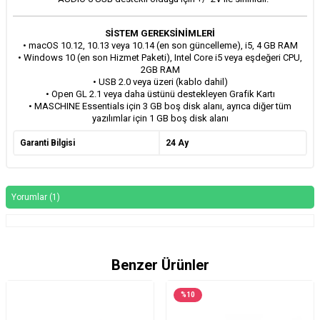
SİSTEM GEREKSİNİMLERİ
• macOS 10.12, 10.13 veya 10.14 (en son güncelleme), i5, 4 GB RAM
• Windows 10 (en son Hizmet Paketi), Intel Core i5 veya eşdeğeri CPU,
2GB RAM
• USB 2.0 veya üzeri (kablo dahil)
• Open GL 2.1 veya daha üstünü destekleyen Grafik Kartı
• MASCHINE Essentials için 3 GB boş disk alanı, ayrıca diğer tüm
yazılımlar için 1 GB boş disk alanı
Garanti Bilgisi
24 Ay
Yorumlar (1)
Benzer Ürünler
%
10