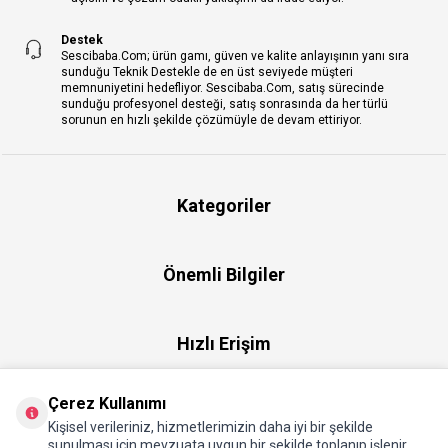
Destek
Sescibaba.Com; ürün gamı, güven ve kalite anlayışının yanı sıra
sunduğu Teknik Destekle de en üst seviyede müşteri
memnuniyetini hedefliyor. Sescibaba.Com, satış sürecinde
sunduğu profesyonel desteği, satış sonrasında da her türlü
sorunun en hızlı şekilde çözümüyle de devam ettiriyor.
Kategoriler
Önemli Bilgiler
Hızlı Erişim
Çerez Kullanımı
Üye
Kişisel verileriniz, hizmetlerimizin daha iyi bir şekilde
sunulması için mevzuata uygun bir şekilde toplanıp işlenir.