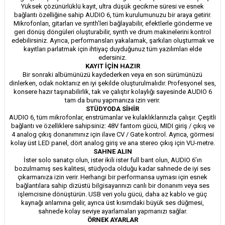
Yüksek çözünürlüklü kayıt, ultra düşük gecikme süresi ve esnek
bağlantı özelliğine sahip AUDIO 6, tüm kurulumunuzu bir araya getirir.
Mikrofonları, gitarları ve synth'leri bağlayabilir, efektlerle gönderme ve
geri dönüş döngüleri oluşturabilir, synth ve drum makinelerini kontrol
edebilirsiniz. Ayrıca, performansları yakalamak, şarkıları oluşturmak ve
kayıtları parlatmak için ihtiyaç duyduğunuz tüm yazılımları elde
edersiniz.
KAYIT İÇİN HAZIR
Bir sonraki albümünüzü kaydederken veya en son sürümünüzü
dinlerken, odak noktanız en iyi şekilde oluşturulmalıdır. Profesyonel ses,
konsere hazır taşınabilirlik, tak ve çalıştır kolaylığı sayesinde AUDIO 6
tam da bunu yapmanıza izin verir.
STÜDYODA SİHİR
AUDIO 6, tüm mikrofonlar, enstrümanlar ve kulaklıklarınızla çalışır. Çeşitli
bağlantı ve özelliklere sahipsiniz: 48V fantom gücü, MIDI giriş / çıkış ve
4 analog çıkış donanımınız için ilave CV / Gate kontrol. Ayrıca, görmesi
kolay üst LED panel, dört analog giriş ve ana stereo çıkış için VU-metre.
SAHNE ALIN
İster solo sanatçı olun, ister ikili ister full bant olun, AUDIO 6’ın
bozulmamış ses kalitesi, stüdyoda olduğu kadar sahnede de iyi ses
çıkarmanıza izin verir. Herhangi bir performansa uyması için esnek
bağlantılara sahip dizüstü bilgisayarınızı canlı bir donanım veya ses
işlemcisine dönüştürün. USB veri yolu gücü, daha az kablo ve güç
kaynağı anlamına gelir, ayrıca üst kısımdaki büyük ses düğmesi,
sahnede kolay seviye ayarlamaları yapmanızı sağlar.
ÖRNEK AYARLAR