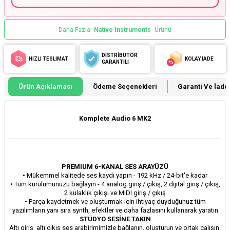
Daha Fazla
Native Instruments
Ürünü
DİSTRİBÜTÖR
HIZLI TESLİMAT
KOLAY İADE
GARANTİLİ
Ürün Açıklaması
Ödeme Seçenekleri
Garanti Ve İade 
Komplete Audio 6 MK2
PREMIUM 6-KANAL SES ARAYÜZÜ
• Mükemmel kalitede ses kaydı yapın - 192 kHz / 24-bit'e kadar
• Tüm kurulumunuzu bağlayın - 4 analog giriş / çıkış, 2 dijital giriş / çıkış,
2 kulaklık çıkışı ve MIDI giriş / çıkış
• Parça kaydetmek ve oluşturmak için ihtiyaç duyduğunuz tüm
yazılımların yanı sıra synth, efektler ve daha fazlasını kullanarak yaratın
STÜDYO SESİNE TAKIN
Altı giriş, altı çıkış ses arabirimimizle bağlanın, oluşturun ve ortak çalışın.