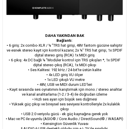
DAHA YAKINDAN BAK
Bağlantı:
• 6 giriş: 2x combo-XLR / ¼ ”TRS hat girişi, 48V fantom gücüne sahiptir
ve esnek stereo kayıt için kontrol kazanır, 2x ¼” TRS hat girişi, 1x SPDIF
dijital stereo giriş (RCA) 1x MIDI giriş
• 6 çıkış: 4x DC bağlı ¼ ”Modüler kontrol için TRS çıkışları *, 1x SPDIF
dijital stereo çıkış (RCA), 1x MIDI çıkışı
• Ses Kalitesi: 192 kHz / 24-bit'te üstün kalite
• 4x LED giriş VU ölçer
• 1x LED çıkışlı VU metre
• 48V, USB ve MIDI durum LED'leri
• Kayıt sırasında ses oynatımını karıştırmak için mono / stereo anahtar
ve kanal anahtarlama (1-2 / 3-4) ile doğrudan izleme
• Hızlı ses ayarı için büyük ses düğmesi
• Yüksek güç çıkışı ve bireysel ses seviyesi kontrolleriyle 2x kulaklık
çıkışı
• USB 2.0 veriyolu gücü - ek güç kaynağına gerek yok
• Mac ve PC ile uyumlu (ASIO® / Core Audio / DirectSound® / WASAPI)
• Kensington Güvenlik Yuvası
* AUDIO 6 USB destekli olduğu için +/- 2V ile sınırlıdır.