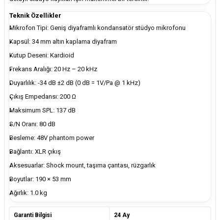
Teknik Özellikler
Mikrofon Tipi: Geniş diyaframlı kondansatör stüdyo mikrofonu
Kapsül: 34 mm altın kaplama diyafram
Kutup Deseni: Kardioid
Frekans Aralığı: 20 Hz – 20 kHz
Duyarlılık: -34 dB ±2 dB (0 dB = 1V/Pa @ 1 kHz)
Çıkış Empedansı: 200 Ω
Maksimum SPL: 137 dB
S/N Oranı: 80 dB
Besleme: 48V phantom power
Bağlantı: XLR çıkış
Aksesuarlar: Shock mount, taşıma çantası, rüzgarlık
Boyutlar: 190 × 53 mm
Ağırlık: 1.0 kg
Garanti Bilgisi
24 Ay