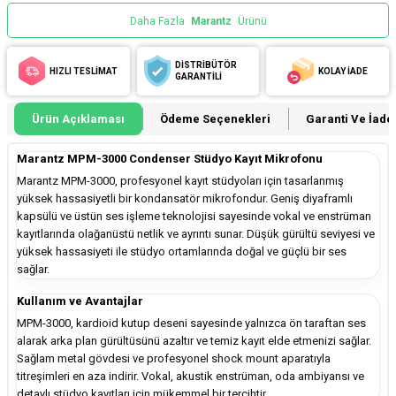
Daha Fazla
Marantz
Ürünü
DİSTRİBÜTÖR
HIZLI TESLİMAT
KOLAY İADE
GARANTİLİ
Ürün Açıklaması
Ödeme Seçenekleri
Garanti Ve İade 
Marantz MPM-3000 Condenser Stüdyo Kayıt Mikrofonu
Marantz MPM-3000, profesyonel kayıt stüdyoları için tasarlanmış
yüksek hassasiyetli bir kondansatör mikrofondur. Geniş diyaframlı
kapsülü ve üstün ses işleme teknolojisi sayesinde vokal ve enstrüman
kayıtlarında olağanüstü netlik ve ayrıntı sunar. Düşük gürültü seviyesi ve
yüksek hassasiyeti ile stüdyo ortamlarında doğal ve güçlü bir ses
sağlar.
Kullanım ve Avantajlar
MPM-3000, kardioid kutup deseni sayesinde yalnızca ön taraftan ses
alarak arka plan gürültüsünü azaltır ve temiz kayıt elde etmenizi sağlar.
Sağlam metal gövdesi ve profesyonel shock mount aparatıyla
titreşimleri en aza indirir. Vokal, akustik enstrüman, oda ambiyansı ve
detaylı stüdyo kayıtları için mükemmel bir tercihtir.