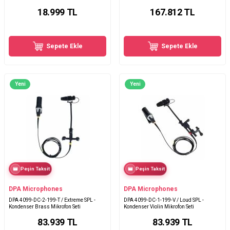
18.999
TL
167.812
TL
Sepete Ekle
Sepete Ekle
Yeni
Yeni
Peşin Taksit
Peşin Taksit
DPA Microphones
DPA Microphones
DPA 4099-DC-2-199-T / Extreme SPL -
DPA 4099-DC-1-199-V / Loud SPL -
Kondenser Brass Mikrofon Seti
Kondenser Violin Mikrofon Seti
83.939
TL
83.939
TL