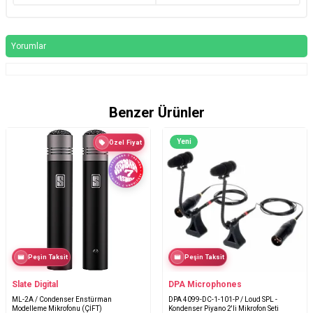
Yorumlar
Benzer Ürünler
Yeni
Özel Fiyat
Peşin Taksit
Peşin Taksit
Slate Digital
DPA Microphones
ML-2A / Condenser Enstürman
DPA 4099-DC-1-101-P / Loud SPL -
Modelleme Mikrofonu (ÇİFT)
Kondenser Piyano 2'li Mikrofon Seti