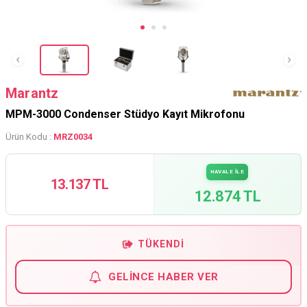
Marantz
MPM-3000 Condenser Stüdyo Kayıt Mikrofonu
Ürün Kodu :
MRZ0034
HAVALE İLE
13.137 TL
12.874 TL
TÜKENDI
GELINCE HABER VER