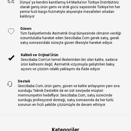
Dünya’ ya kendini kanıtlamış 64 Marka’nın Türkiye Distribütörü
olarak geniş ürün gamı ve stok gücü sayesinde Türkiye’nin her
yerine hızlı kargo hizmetiyle alışverişte mesafeleri ortadan
kaldırıyor.
Güven
Tüm faaliyetlerinde Asimetrik Grup bünyesinde olmanın verdiği
sorumlulukla hareket eden Sescibaba.Com gerek satış, gerek
satış sonrasındaki süreçte güven ilkesiyle hareket ediyor.
Kaliteli ve Orijinal Ürün
Sescibaba.Com’un temel ilkelerinden biri olan kalite, sadece
ürün kalitesini değil, Asimetrik vizyonuyla geliştirilen bakış
açısını ve çözüm odaklı yaklaşımı da ifade ediyor.
Destek
Sescibaba.Com; ürün gamı, güven ve kalite anlayışının yanı sıra
sunduğu Teknik Destekle de en üst seviyede müşteri
memnuniyetini hedefliyor. Sescibaba.Com, satış sürecinde
sunduğu profesyonel desteği, satış sonrasında da her türlü
sorunun en hızlı şekilde çözümüyle de devam ettiriyor.
Kategoriler