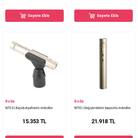
Sepete Ekle
Sepete Ekle
Rode
Rode
NT5-S | Küçük diyaframlı mikrofon
NT55 | Değiştirilebilir kapsüllü mikrofon
15.353
TL
21.918
TL