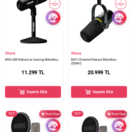
ORİJİNAL
ORİJİNAL
ÜRÜN
ÜRÜN
Shure
Shure
MV6 USB Podcast ve Gaming Mikrofonu
MV7+ Dinamik Podcast Mikrofonu
(SİYAH)
11.299
TL
20.999
TL
Sepete Ekle
Sepete Ekle
%
17
%
17
Özel Fiyat
Özel Fiyat