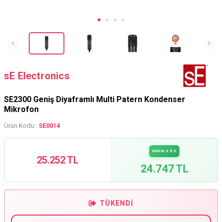
sE Electronics
SE2300 Geniş Diyaframlı Multi Patern Kondenser
Mikrofon
Ürün Kodu :
SE0014
HAVALE İLE
25.252 TL
24.747 TL
TÜKENDI