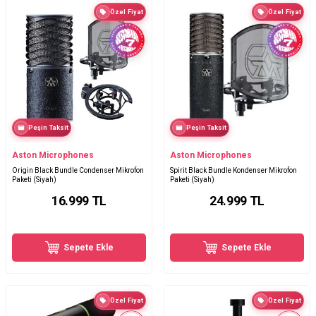
Özel Fiyat
Özel Fiyat
Peşin Taksit
Peşin Taksit
Aston Microphones
Aston Microphones
Origin Black Bundle Condenser Mikrofon
Spirit Black Bundle Kondenser Mikrofon
Paketi (Siyah)
Paketi (Siyah)
16.999
TL
24.999
TL
Sepete Ekle
Sepete Ekle
Özel Fiyat
Özel Fiyat