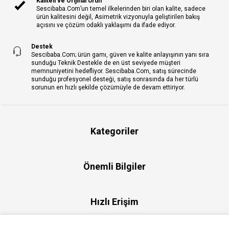
Kaliteli ve Orijinal Ürün
Sescibaba.Com’un temel ilkelerinden biri olan kalite, sadece
ürün kalitesini değil, Asimetrik vizyonuyla geliştirilen bakış
açısını ve çözüm odaklı yaklaşımı da ifade ediyor.
Destek
Sescibaba.Com; ürün gamı, güven ve kalite anlayışının yanı sıra
sunduğu Teknik Destekle de en üst seviyede müşteri
memnuniyetini hedefliyor. Sescibaba.Com, satış sürecinde
sunduğu profesyonel desteği, satış sonrasında da her türlü
sorunun en hızlı şekilde çözümüyle de devam ettiriyor.
Kategoriler
Önemli Bilgiler
Hızlı Erişim