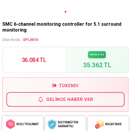
SMC 6-channel monitoring controller for 5.1 surround
monitoring
Ürün Kodu :
SPL0010
HAVALE İLE
36.084 TL
35.362 TL
TÜKENDI
GELINCE HABER VER
DİSTRİBÜTÖR
HIZLI TESLİMAT
KOLAY İADE
GARANTİLİ