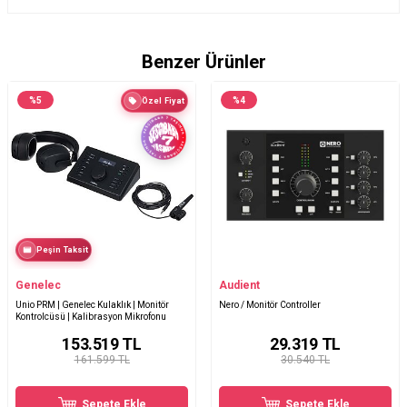
Benzer Ürünler
%
5
%
4
Özel Fiyat
Peşin Taksit
Genelec
Audient
Unio PRM | Genelec Kulaklık | Monitör
Nero / Monitör Controller
Kontrolcüsü | Kalibrasyon Mikrofonu
153.519
TL
29.319
TL
161.599 TL
30.540 TL
Sepete Ekle
Sepete Ekle