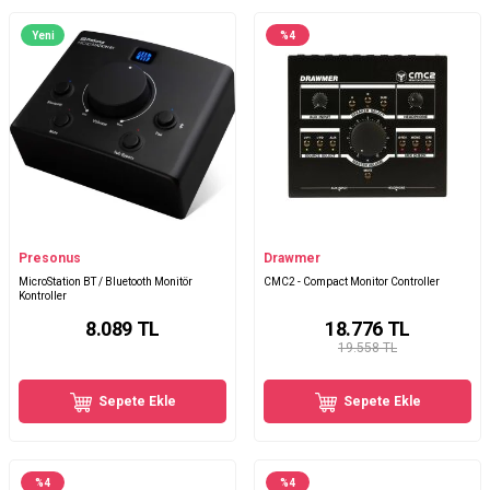
Yeni
%
4
Presonus
Drawmer
MicroStation BT / Bluetooth Monitör
CMC2 - Compact Monitor Controller
Kontroller
8.089
TL
18.776
TL
19.558 TL
Sepete Ekle
Sepete Ekle
%
4
%
4