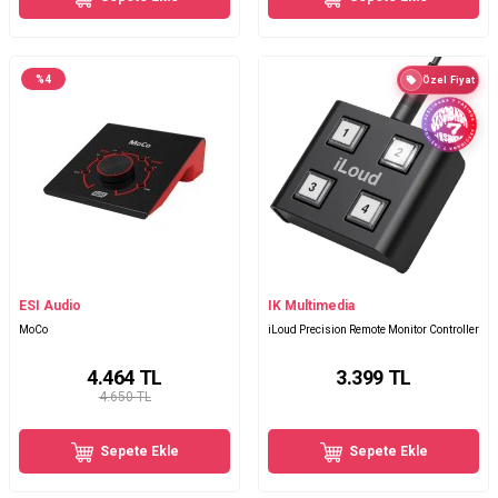
%
4
Özel Fiyat
ESI Audio
IK Multimedia
MoCo
iLoud Precision Remote Monitor Controller
4.464
TL
3.399
TL
4.650 TL
Sepete Ekle
Sepete Ekle