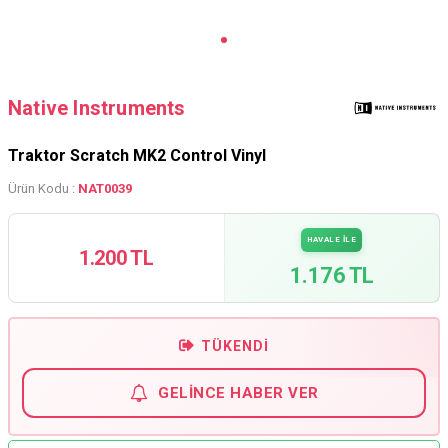
Native Instruments
Traktor Scratch MK2 Control Vinyl
Ürün Kodu :
NAT0039
HAVALE İLE
1.200 TL
1.176 TL
TÜKENDI
GELINCE HABER VER