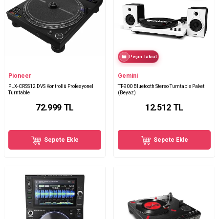
Peşin Taksit
Pioneer
Gemini
PLX-CRSS12 DVS Kontrollü Profesyonel
TT-900 Bluetooth Stereo Turntable Paket
Turntable
(Beyaz)
72.999
TL
12.512
TL
Sepete Ekle
Sepete Ekle