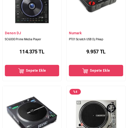
Denon DJ
Numark
SC6000 Prime Media Player
PT01 Scratch USB Dj Pikap
114.375
TL
9.957
TL
Sepete Ekle
Sepete Ekle
%
4