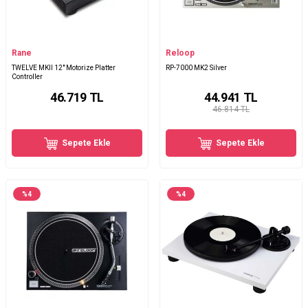
Rane
Reloop
TWELVE MKII 12" Motorize Platter
RP-7000 MK2 Silver
Controller
46.719
TL
44.941
TL
46.814 TL
Sepete Ekle
Sepete Ekle
%
4
%
4