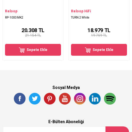
Reloop
Reloop HiFi
RP-1000 MK2
TURN 2 White
20.308
TL
18.979
TL
21.154 TL
19.769 TL
Sepete Ekle
Sepete Ekle
Sosyal Medya
E-Bülten Aboneliği