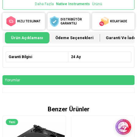
Daha Fazla
Native Instruments
Ürünü
DİSTRİBÜTÖR
HIZLI TESLİMAT
KOLAY İADE
GARANTİLİ
Ürün Açıklaması
Ödeme Seçenekleri
Garanti Ve İade 
Garanti Bilgisi
24 Ay
Yorumlar
Benzer Ürünler
Yeni