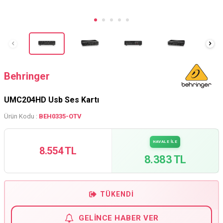
Behringer
UMC204HD Usb Ses Kartı
Ürün Kodu :
BEH0335-OTV
HAVALE İLE
8.554 TL
8.383 TL
TÜKENDI
GELINCE HABER VER