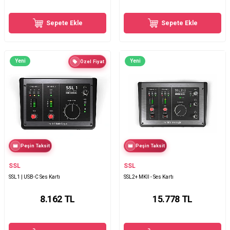
Sepete Ekle
Sepete Ekle
Yeni
Yeni
Özel Fiyat
Peşin Taksit
Peşin Taksit
SSL
SSL
SSL1 | USB-C Ses Kartı
SSL2+ MKII - Ses Kartı
8.162
TL
15.778
TL