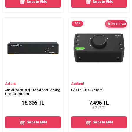
Sepete Ekle
Sepete Ekle
%
14
Özel Fiyat
Arturia
Audient
Audiofuse X8 Out | 8 Kanal Adat / Analog
EVO 4 / USB-C Ses Kartı
Line Dönüştürücü
18.336
TL
7.496
TL
8.717 TL
Sepete Ekle
Sepete Ekle