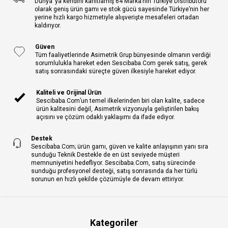
Dünya’ ya kendini kanıtlamış 64 Marka’nın Türkiye Distribütörü
olarak geniş ürün gamı ve stok gücü sayesinde Türkiye’nin her
yerine hızlı kargo hizmetiyle alışverişte mesafeleri ortadan
kaldırıyor.
Güven
Tüm faaliyetlerinde Asimetrik Grup bünyesinde olmanın verdiği
sorumlulukla hareket eden Sescibaba.Com gerek satış, gerek
satış sonrasındaki süreçte güven ilkesiyle hareket ediyor.
Kaliteli ve Orijinal Ürün
Sescibaba.Com’un temel ilkelerinden biri olan kalite, sadece
ürün kalitesini değil, Asimetrik vizyonuyla geliştirilen bakış
açısını ve çözüm odaklı yaklaşımı da ifade ediyor.
Destek
Sescibaba.Com; ürün gamı, güven ve kalite anlayışının yanı sıra
sunduğu Teknik Destekle de en üst seviyede müşteri
memnuniyetini hedefliyor. Sescibaba.Com, satış sürecinde
sunduğu profesyonel desteği, satış sonrasında da her türlü
sorunun en hızlı şekilde çözümüyle de devam ettiriyor.
Kategoriler