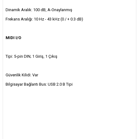
Dinamik Aralık: 100 dB, A-Onaylanmış
Frekans Aralığı: 10 Hz - 43 kHz (0 / + 0.3 dB)
MIDI I/O
Tipi: 5-pin DIN; 1 Giriş, 1 Çıkış
Güvenlik Kilidi: Var
Bilgisayar Bağlantı Bus: USB 2.0 B Tipi