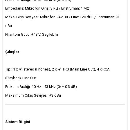
Empedans: Mikrofon Giriş: 3 kΩ / Enstrüman: 1 MΩ
Maks. Giriş Seviyesi: Mikrofon: -4 dBu / Line: +20 dBu / Enstrüman: -3
dBu
Phantom Gücü: +48 V, Seçilebilir
Çıkışlar
Tipi: 1 x ¼" stereo (Phones), 2 x ¼" TRS (Main Line Out), 4 x RCA
(Playback Line Out
Frekans Aralığı: 10 Hz - 43 kHz (0/ + 0.3 dB)
Maksimum Çıkış Seviyesi: +3 dBu
Sistem Bilgisi