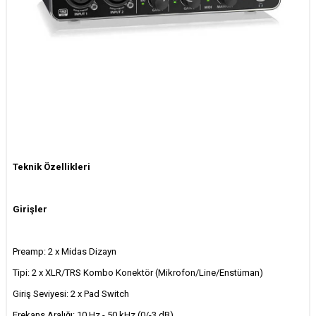
Teknik Özellikleri
Girişler
Preamp: 2 x Midas Dizayn
Tipi: 2 x XLR/TRS Kombo Konektör (Mikrofon/Line/Enstüman)
Giriş Seviyesi: 2 x Pad Switch
Frekans Aralığı: 10 Hz - 50 kHz (0/-3 dB)