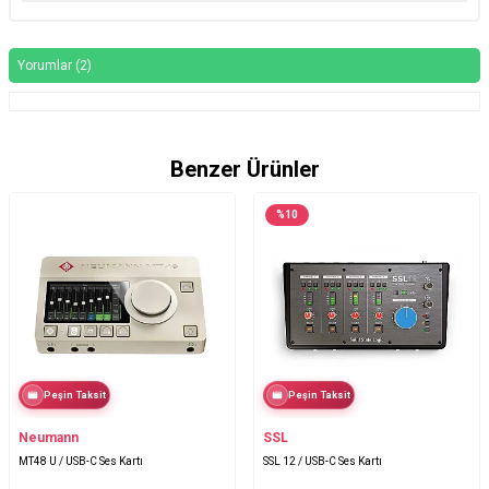
Yorumlar (2)
Benzer Ürünler
%
10
Peşin Taksit
Peşin Taksit
Neumann
SSL
MT48 U / USB-C Ses Kartı
SSL 12 / USB-C Ses Kartı