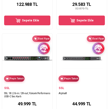
122.988
TL
29.583
TL
32.870 TL
Sepete Ekle
Sepete Ekle
Özel Fiyat
Özel Fiyat
Peşin Taksit
Peşin Taksit
SSL
SSL
SSL 18 | 26-in / 28-out, Yüksek Performans
Alpha8
USB-C Ses Kartı
49.999
TL
44.999
TL