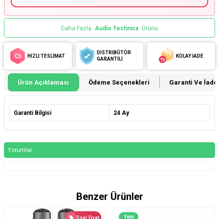
Daha Fazla
Audio Technica
Ürünü
DİSTRİBÜTÖR
HIZLI TESLİMAT
KOLAY İADE
GARANTİLİ
Ürün Açıklaması
Ödeme Seçenekleri
Garanti Ve İade 
Garanti Bilgisi
24 Ay
Yorumlar
Benzer Ürünler
Yeni
Özel Fiyat