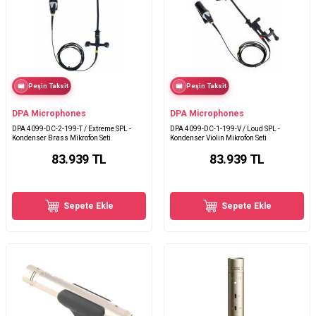
Peşin Taksit
Peşin Taksit
DPA Microphones
DPA Microphones
DPA 4099-DC-2-199-T / Extreme SPL -
DPA 4099-DC-1-199-V / Loud SPL -
Kondenser Brass Mikrofon Seti
Kondenser Violin Mikrofon Seti
83.939
TL
83.939
TL
Sepete Ekle
Sepete Ekle