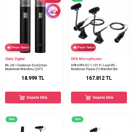
Peşin Taksit
Peşin Taksit
Slate Digital
DPA Microphones
ML-2A / Condenser Enstürman
DPA 4099-DC-1-101-P / Loud SPL -
Modelleme Mikrofonu (ÇİFT)
Kondenser Piyano 2'li Mikrofon Seti
18.999
TL
167.812
TL
Sepete Ekle
Sepete Ekle
Yeni
Yeni