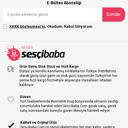
E-Bülten Aboneliği
Gönder
KVKK Sözleşmesi'ni
, Okudum, Kabul Ediyorum.
Ürün Gamı, Stok Gücü ve Hızlı Kargo
Dünya’ ya kendini kanıtlamış 64 Marka’nın Türkiye Distribütörü
olarak geniş ürün gamı ve stok gücü sayesinde Türkiye’nin her
yerine hızlı kargo hizmetiyle alışverişte mesafeleri ortadan
kaldırıyor.
Güven
Tüm faaliyetlerinde Asimetrik Grup bünyesinde olmanın verdiği
sorumlulukla hareket eden Sescibaba.Com gerek satış, gerek
satış sonrasındaki süreçte güven ilkesiyle hareket ediyor.
Kaliteli ve Orijinal Ürün
Sescibaba.Com’un temel ilkelerinden biri olan kalite, sadece