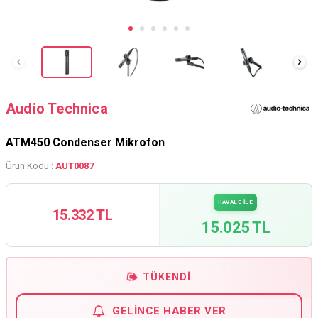
Audio Technica
ATM450 Condenser Mikrofon
Ürün Kodu :
AUT0087
HAVALE İLE
15.332 TL
15.025 TL
TÜKENDI
GELINCE HABER VER