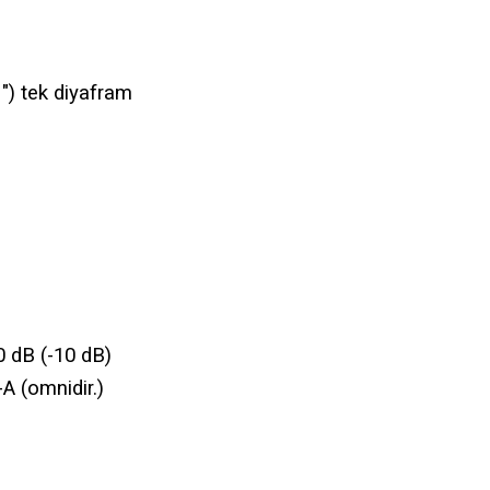
") tek diyafram
 dB (-10 dB)
A (omnidir.)