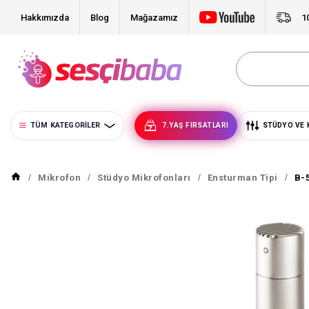
Hakkımızda
Blog
Mağazamız
1
TÜM KATEGORILER
7.YAŞ FIRSATLARI
STÜDYO VE 
Mikrofon
Stüdyo Mikrofonları
Ensturman Tipi
B-5