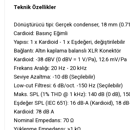
Teknik Özellikler
Dönüştürücü tipi: Gerçek condenser, 18 mm (0.71
Cardioid: Basınç Eğimli
Yapısı: 1 x Kardioid - 1 x Eşdeğeri, değiştirilebilir
Bağlantı: Altın kaplama balanslı XLR Konektör
Kardioid: -38 dBV (0 dBV = 1 V/Pa), 12.6 mV/Pa
Frekans Aralığı: 20 Hz - 20 kHz
Seviye Azaltma: -10 dB (Seçilebilir)
Low-cut Filtresi: 6 dB/oct. -150 Hz (Seçilebilir)
Maks. SPL (1% THD @ 1 kHz): 140 dB (0 dB), 150
Eşdeğer SPL (IEC 651): 16 dB-A (Kardioid), 18 dB-
Kardioid: 78 dB A
Nominal Empedans: 70 Ω
Yüklenme Empedansı: >1 kΩ