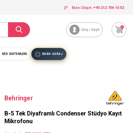
Bize Ulaşın:
+90 212 706 10 52
0
Giriş / Kayıt
SES SISTEMLERI
BABA GARAJ
Behringer
B-5 Tek Diyaframlı Condenser Stüdyo Kayıt
Mikrofonu