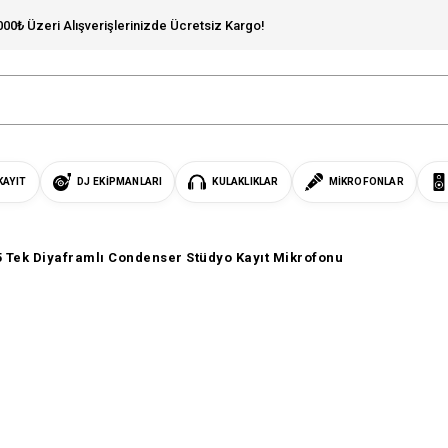
000₺ Üzeri Alışverişlerinizde Ücretsiz Kargo!
KAYIT
DJ EKIPMANLARI
KULAKLIKLAR
MIKROFONLAR
 Tek Diyaframlı Condenser Stüdyo Kayıt Mikrofonu