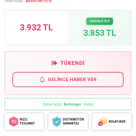
Ürün Kodu :
BEH0196-OTV
HAVALE İLE
3.932 TL
3.853 TL
TÜKENDI
GELINCE HABER VER
Daha Fazla
Behringer
Ürünü
HIZLI
DİSTRİBÜTÖR
KOLAY İADE
TESLİMAT
GARANTİLİ