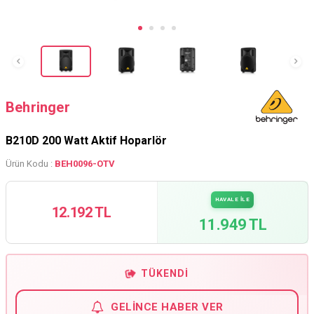
Behringer
B210D 200 Watt Aktif Hoparlör
Ürün Kodu :
BEH0096-OTV
HAVALE İLE
12.192 TL
11.949 TL
TÜKENDI
GELINCE HABER VER