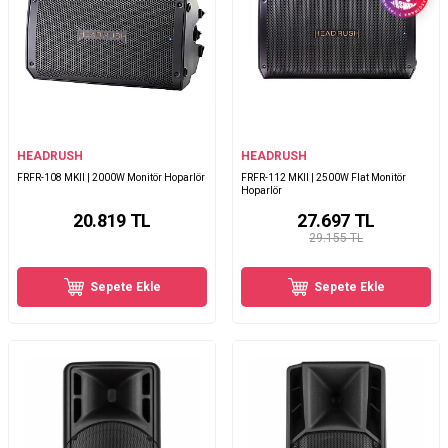
HEADRUSH
HEADRUSH
FRFR-108 MKII | 2000W Monitör Hoparlör
FRFR-112 MKII | 2500W Flat Monitör
Hoparlör
20.819
TL
27.697
TL
29.155 TL
Sepete Ekle
Sepete Ekle