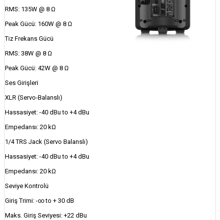
RMS: 135W @ 8 Ω
Peak Gücü: 160W @ 8 Ω
Tiz Frekans Gücü
RMS: 38W @ 8 Ω
Peak Gücü: 42W @ 8 Ω
Ses Girişleri
XLR (Servo-Balanslı)
Hassasiyet: -40 dBu to +4 dBu
Empedansı: 20 kΩ
1/4 TRS Jack (Servo Balanslı)
Hassasiyet: -40 dBu to +4 dBu
Empedansı: 20 kΩ
Seviye Kontrolü
Giriş Trimi: -∞ to + 30 dB
Maks. Giriş Seviyesi: +22 dBu