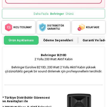
Daha Fazla
Behringer
Ürünü
DİSTRİBÜTÖR
HIZLI TESLİMAT
KOLAY İADE
GARANTİLİ
Ürün Açıklaması
Ödeme Seçenekleri
Garanti Ve İade 
Behringer B210D
2 Yollu 200 Watt Aktif Kabin
Behringer Eurolive B210D; 200 Watt 2 Yollu Aktif Kabin yüksek
çözünürlüklü gerçek bir sound dinlemek için profesyonellerin tercihidir.
*
Türkiye Distribütör Güvencesi
ve Avantajları ile