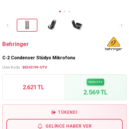
Behringer
C-2 Condenser Stüdyo Mikrofonu
Ürün Kodu :
BEH0199-OTV
HAVALE İLE
2.621 TL
2.569 TL
TÜKENDI
GELINCE HABER VER