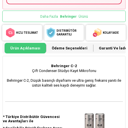
Daha Fazla
Behringer
Ürünü
DİSTRİBÜTÖR
HIZLI TESLİMAT
KOLAY İADE
GARANTİLİ
Ürün Açıklaması
Ödeme Seçenekleri
Garanti Ve İade 
Behringer C-2
Çift Condenser Stüdyo Kayıt Mikrofonu
Behringer C-2, Düşük basınçlı diyaframı ve ultra geniş frekans yanıtı ile
üstün kaliteli ses kaydı deneyimi sağlar.
*
Türkiye Distribütör Güvencesi
ve Avantajları ile