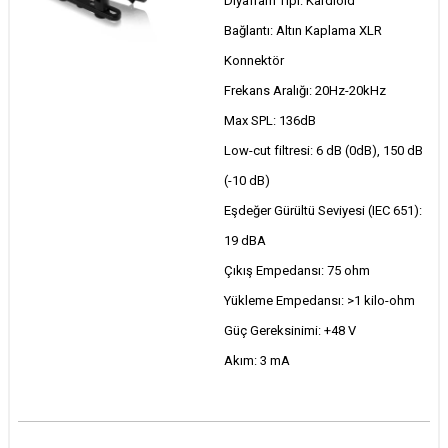
Diyafram Tipi: Kardioid
Bağlantı: Altın Kaplama XLR
Konnektör
Frekans Aralığı: 20Hz-20kHz
Max SPL: 136dB
Low-cut filtresi: 6 dB (0dB), 150 dB
(-10 dB)
Eşdeğer Gürültü Seviyesi (IEC 651):
19 dBA
Çıkış Empedansı: 75 ohm
Yükleme Empedansı: >1 kilo-ohm
Güç Gereksinimi: +48 V
Akım: 3 mA