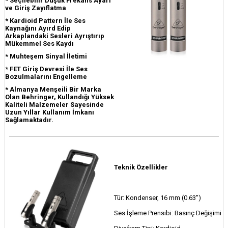
* Seçilebilir Düşük Frekans Ayarı
ve Giriş Zayıflatma
* Kardioid Pattern İle Ses
Kaynağını Ayırd Edip
Arkaplandaki Sesleri Ayrıştırıp
Mükemmel Ses Kaydı
*
Muhteşem Sinyal İletimi
* FET Giriş Devresi İle Ses
Bozulmalarını Engelleme
*
Almanya Menşeili Bir Marka
Olan Behringer, Kullandığı Yüksek
Kaliteli Malzemeler Sayesinde
Uzun Yıllar Kullanım İmkanı
Sağlamaktadır.
Teknik Özellikler
Tür: Kondenser, 16 mm (0.63'')
Ses İşleme Prensibi: Basınç Değişimi