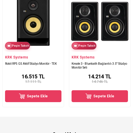
Peşin Taksit
Peşin Taksit
KRK Systems
KRK Systems
Rokit RP5 G5 Aktif Stüdyo Monitör - TEK
Kreate 3 - Bluetooth Bağlantılı 3.5'' Stüdyo
Monitör Seti
16.515
TL
14.214
TL
17.111 TL
14.746 TL
Sepete Ekle
Sepete Ekle