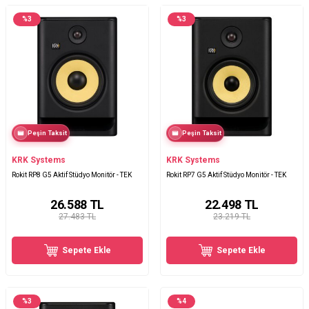
%
3
%
3
Peşin Taksit
Peşin Taksit
KRK Systems
KRK Systems
Rokit RP8 G5 Aktif Stüdyo Monitör - TEK
Rokit RP7 G5 Aktif Stüdyo Monitör - TEK
26.588
TL
22.498
TL
27.483 TL
23.219 TL
Sepete Ekle
Sepete Ekle
%
3
%
4