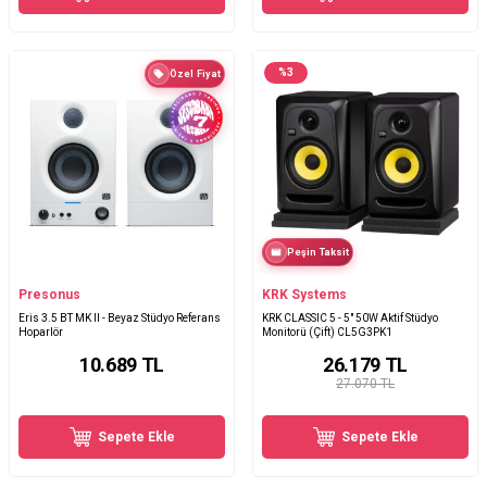
%
3
Özel Fiyat
Peşin Taksit
Presonus
KRK Systems
Eris 3.5 BT MK II - Beyaz Stüdyo Referans
KRK CLASSIC 5 - 5" 50W Aktif Stüdyo
Hoparlör
Monitorü (Çift) CL5G3PK1
10.689
TL
26.179
TL
27.070 TL
Sepete Ekle
Sepete Ekle