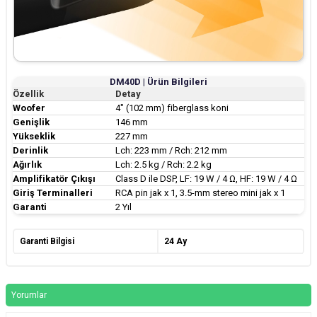
DM40D | Ürün Bilgileri
Özellik
Detay
Woofer
4" (102 mm) fiberglass koni
Genişlik
146 mm
Yükseklik
227 mm
Derinlik
Lch: 223 mm / Rch: 212 mm
Ağırlık
Lch: 2.5 kg / Rch: 2.2 kg
Amplifikatör Çıkışı
Class D ile DSP, LF: 19 W / 4 Ω, HF: 19 W / 4 Ω
Giriş Terminalleri
RCA pin jak x 1, 3.5-mm stereo mini jak x 1
Garanti
2 Yıl
Garanti Bilgisi
24 Ay
Yorumlar