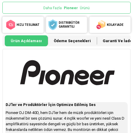
Daha Fazla
Pioneer
Ürünü
DİSTRİBÜTÖR
HIZLI TESLİMAT
KOLAY İADE
GARANTİLİ
Ürün Açıklaması
Ödeme Seçenekleri
Garanti Ve İade 
DJ'ler ve Prodüktörler İçin Optimize Edilmiş Ses
Pioneer DJ DM-40D, hem DJ’ler hem de müzik prodüktörleri için
mükemmel bir ses çözümü sunar. 4 inçlik woofer ve yeni nesil Class D
amplifikatörü sayesinde dengeli ve güçlü bir bas üretirken, yüksek
frekanslarda netlikten ödün vermez. Bu monitörün en dikkat çekici