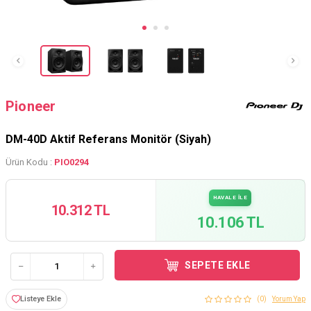
Pioneer
DM-40D Aktif Referans Monitör (Siyah)
Ürün Kodu :
PIO0294
HAVALE İLE
10.312 TL
10.106 TL
SEPETE EKLE
Listeye Ekle
(0)
Yorum Yap