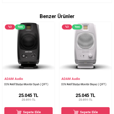
Benzer Ürünler
%
3
Yeni
%
3
Yeni
ADAM Audio
ADAM Audio
D3V Aktif Stüdyo Monitör Siyah ( ÇİFT )
D3V Aktif Stüdyo Monitör Beyaz ( ÇİFT )
25.045
TL
25.045
TL
25.891 TL
25.891 TL
Sepete Ekle
Sepete Ekle