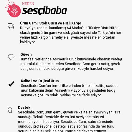
Ürün Gamı, Stok Gücü ve Hızlı Kargo
Dünya’ ya kendini kanıtlamış 64 Marka’nın Türkiye Distribütörü
olarak geniş ürün gamı ve stok gücü sayesinde Türkiye’nin her
yerine hızlı kargo hizmetiyle alışverişte mesafeleri ortadan
kaldırıyor.
Güven
Tüm faaliyetlerinde Asimetrik Grup bünyesinde olmanın verdiği
sorumlulukla hareket eden Sescibaba.Com gerek satış, gerek
satış sonrasındaki süreçte güven ilkesiyle hareket ediyor.
Kaliteli ve Orijinal Ürün
Sescibaba.Com’un temel ilkelerinden biri olan kalite, sadece
ürün kalitesini değil, Asimetrik vizyonuyla geliştirilen bakış
açısını ve çözüm odaklı yaklaşımı da ifade ediyor.
Destek
Sescibaba.Com; ürün gamı, güven ve kalite anlayışının yanı sıra
sunduğu Teknik Destekle de en üst seviyede müşteri
memnuniyetini hedefliyor. Sescibaba.Com, satış sürecinde
sunduğu profesyonel desteği, satış sonrasında da her türlü
sorunun en hızlı şekilde çözümüyle de devam ettiriyor.