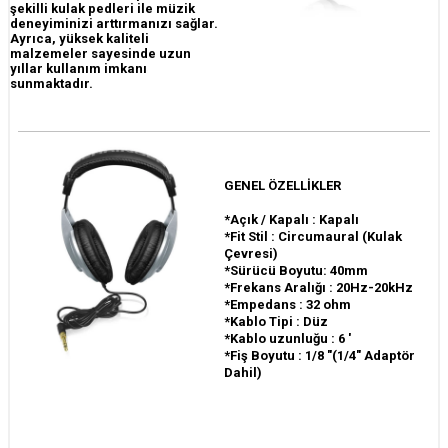
şekilli kulak pedleri ile müzik
deneyiminizi arttırmanızı sağlar.
Ayrıca, yüksek kaliteli
malzemeler sayesinde uzun
yıllar kullanım imkanı
sunmaktadır.
GENEL ÖZELLİKLER
*Açık / Kapalı : Kapalı
*Fit Stil : Circumaural (Kulak
Çevresi)
*Sürücü Boyutu: 40mm
*Frekans Aralığı : 20Hz-20kHz
*Empedans : 32 ohm
*Kablo Tipi : Düz
*Kablo uzunluğu : 6 '
*Fiş Boyutu : 1/8 "(1/4" Adaptör
Dahil)