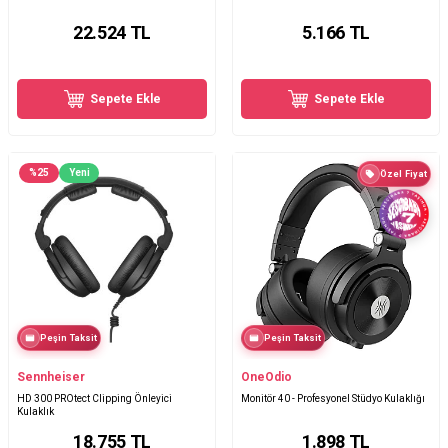
22.524
TL
5.166
TL
Sepete Ekle
Sepete Ekle
%
25
Yeni
Özel Fiyat
Peşin Taksit
Peşin Taksit
Sennheiser
OneOdio
HD 300 PROtect Clipping Önleyici
Monitör 40 - Profesyonel Stüdyo Kulaklığı
Kulaklık
18.755
TL
1.898
TL