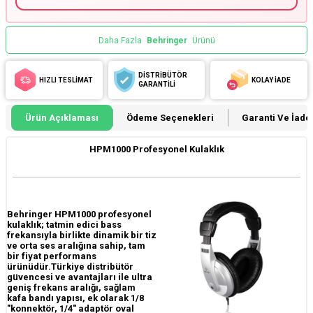
Daha Fazla
Behringer
Ürünü
DİSTRİBÜTÖR
HIZLI TESLİMAT
KOLAY İADE
GARANTİLİ
Ürün Açıklaması
Ödeme Seçenekleri
Garanti Ve İade 
HPM1000 Profesyonel Kulaklık
Behringer HPM1000 profesyonel
kulaklık; tatmin edici bass
frekansıyla birlikte dinamik bir tiz
ve orta ses aralığına sahip, tam
bir fiyat performans
ürünüdür.Türkiye distribütör
güvencesi ve avantajları ile ultra
geniş frekans aralığı, sağlam
kafa bandı yapısı, ek olarak 1/8
"konnektör, 1/4" adaptör oval