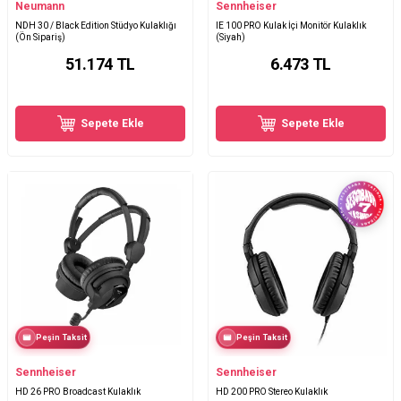
Neumann
Sennheiser
NDH 30 / Black Edition Stüdyo Kulaklığı
IE 100 PRO Kulak İçi Monitör Kulaklık
(Ön Sipariş)
(Siyah)
51.174
TL
6.473
TL
Sepete Ekle
Sepete Ekle
Peşin Taksit
Peşin Taksit
Sennheiser
Sennheiser
HD 26 PRO Broadcast Kulaklık
HD 200 PRO Stereo Kulaklık