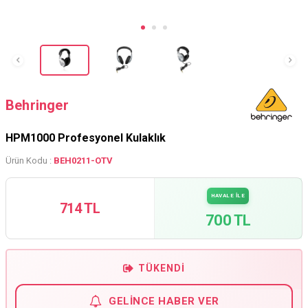
Behringer
HPM1000 Profesyonel Kulaklık
Ürün Kodu :
BEH0211-OTV
HAVALE İLE
714 TL
700 TL
TÜKENDI
GELINCE HABER VER