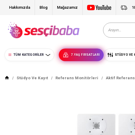
Hakkımızda
Blog
Mağazamız
1
TÜM KATEGORILER
7.YAŞ FIRSATLARI
STÜDYO VE 
Stüdyo Ve Kayıt
Referans Monitörleri
Aktif Referan