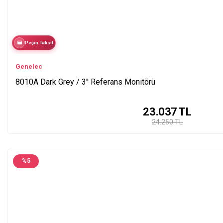
Peşin Taksit
Genelec
8010A Dark Grey / 3'' Referans Monitörü
23.037
TL
24.250 TL
%
5