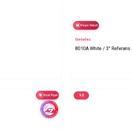
Peşin Taksit
Genelec
8010A White / 3'' Referans 
%
5
Özel Fiyat