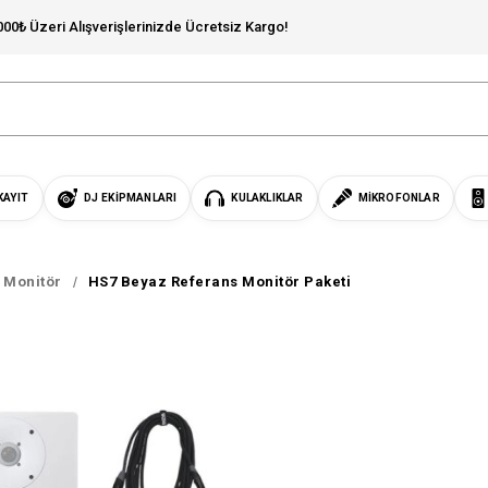
000₺ Üzeri Alışverişlerinizde Ücretsiz Kargo!
KAYIT
DJ EKIPMANLARI
KULAKLIKLAR
MIKROFONLAR
s Monitör
HS7 Beyaz Referans Monitör Paketi