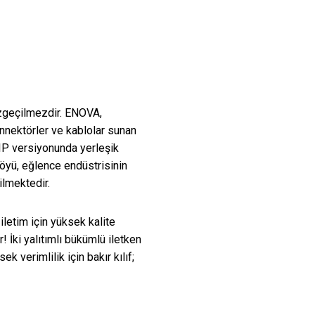
vazgeçilmezdir. ENOVA,
nnektörler ve kablolar sunan
 IP versiyonunda yerleşik
föyü, eğlence endüstrisinin
ilmektedir.
letim için yüksek kalite
İki yalıtımlı bükümlü iletken
k verimlilik için bakır kılıf;