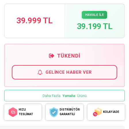
HAVALE İLE
39.999 TL
39.199 TL
TÜKENDI
GELINCE HABER VER
Daha Fazla
Yamaha
Ürünü
HIZLI
DİSTRİBÜTÖR
KOLAY İADE
TESLİMAT
GARANTİLİ