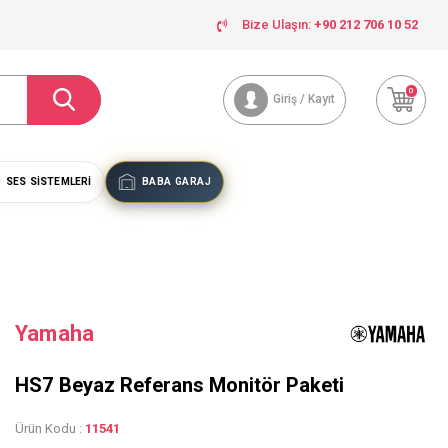
Bize Ulaşın:
+90 212 706 10 52
0
Giriş / Kayıt
SES SISTEMLERI
BABA GARAJ
Yamaha
HS7 Beyaz Referans Monitör Paketi
Ürün Kodu :
11541