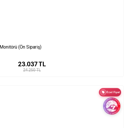
Monitörü (Ön Sipariş)
23.037
TL
24.250 TL
Özel Fiyat