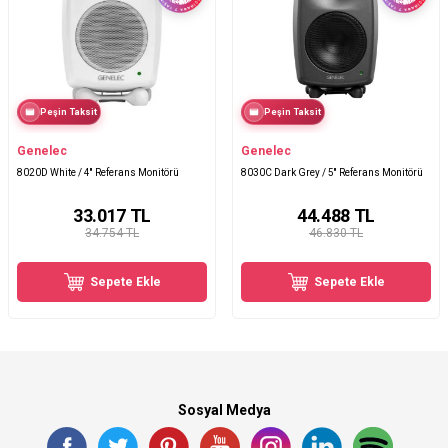
Peşin Taksit
Peşin Taksit
Genelec
Genelec
8020D White / 4'' Referans Monitörü
8030C Dark Grey / 5'' Referans Monitörü
33.017
TL
44.488
TL
34.754 TL
46.830 TL
Sepete Ekle
Sepete Ekle
Sosyal Medya