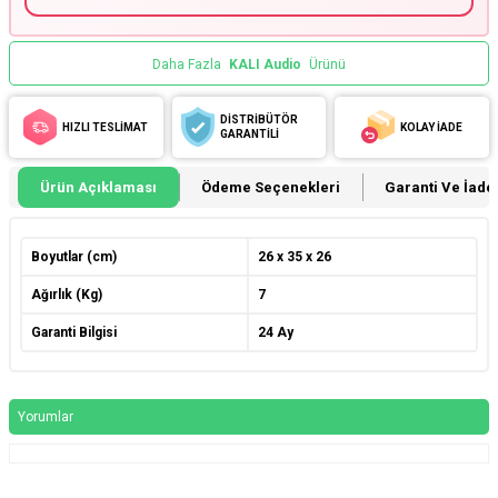
Daha Fazla
KALI Audio
Ürünü
DİSTRİBÜTÖR
HIZLI TESLİMAT
KOLAY İADE
GARANTİLİ
Ürün Açıklaması
Ödeme Seçenekleri
Garanti Ve İade 
Boyutlar (cm)
26 x 35 x 26
Ağırlık (Kg)
7
Garanti Bilgisi
24 Ay
Yorumlar