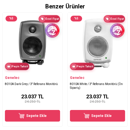
Benzer Ürünler
%
5
%
5
Özel Fiyat
Özel Fiyat
Peşin Taksit
Peşin Taksit
Genelec
Genelec
8010A Dark Grey / 3'' Referans Monitörü
8010A White / 3'' Referans Monitörü (Ön
Sipariş)
23.037
TL
23.037
TL
24.250 TL
24.250 TL
Sepete Ekle
Sepete Ekle