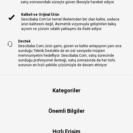
satış sonrasındaki süreçte güven ilkesiyle hareket ediyor.
Kaliteli ve Orijinal Ürün
Sescibaba.Com’un temel ilkelerinden biri olan kalite, sadece
ürün kalitesini değil, Asimetrik vizyonuyla geliştirilen bakış
açısını ve çözüm odaklı yaklaşımı da ifade ediyor.
Destek
Sescibaba.Com; ürün gamı, güven ve kalite anlayışının yanı sıra
sunduğu Teknik Destekle de en üst seviyede müşteri
memnuniyetini hedefliyor. Sescibaba.Com, satış sürecinde
sunduğu profesyonel desteği, satış sonrasında da her türlü
sorunun en hızlı şekilde çözümüyle de devam ettiriyor.
Kategoriler
Önemli Bilgiler
Hızlı Erişim