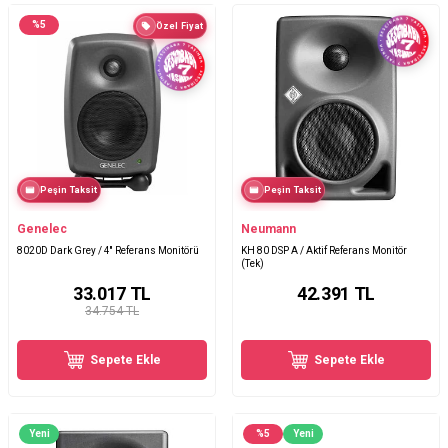
%
5
Özel Fiyat
Peşin Taksit
Peşin Taksit
Genelec
Neumann
8020D Dark Grey / 4'' Referans Monitörü
KH 80 DSP A / Aktif Referans Monitör
(Tek)
33.017
TL
42.391
TL
34.754 TL
Sepete Ekle
Sepete Ekle
Yeni
%
5
Yeni