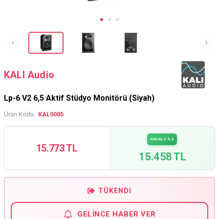
KALI Audio
Lp-6 V2 6,5 Aktif Stüdyo Monitörü (Siyah)
Ürün Kodu :
KAL0005
HAVALE İLE
15.773 TL
15.458 TL
TÜKENDI
GELINCE HABER VER