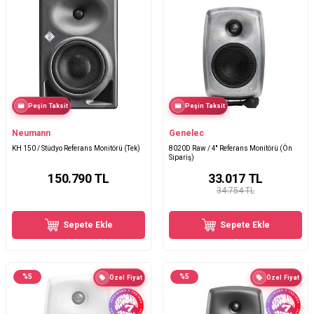
Peşin Taksit
Peşin Taksit
Neumann
Genelec
KH 150 / Stüdyo Referans Monitörü (Tek)
8020D Raw / 4′′ Referans Monitörü (Ön
Sipariş)
150.790
TL
33.017
TL
34.754 TL
Sepete Ekle
Sepete Ekle
%
5
%
5
Özel Fiyat
Özel Fiyat