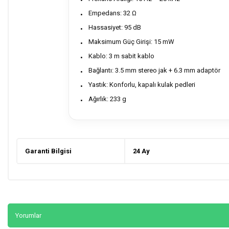
Empedans: 32 Ω
Hassasiyet: 95 dB
Maksimum Güç Girişi: 15 mW
Kablo: 3 m sabit kablo
Bağlantı: 3.5 mm stereo jak + 6.3 mm adaptör
Yastık: Konforlu, kapalı kulak pedleri
Ağırlık: 233 g
Garanti Bilgisi
24 Ay
Yorumlar