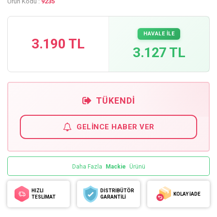
Ürün Kodu :
9235
HAVALE İLE
3.190 TL
3.127 TL
TÜKENDI
GELINCE HABER VER
Daha Fazla
Mackie
Ürünü
HIZLI
DİSTRİBÜTÖR
KOLAY İADE
TESLİMAT
GARANTİLİ