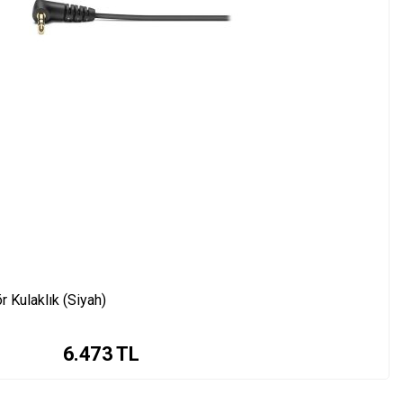
r Kulaklık (Siyah)
6.473
TL