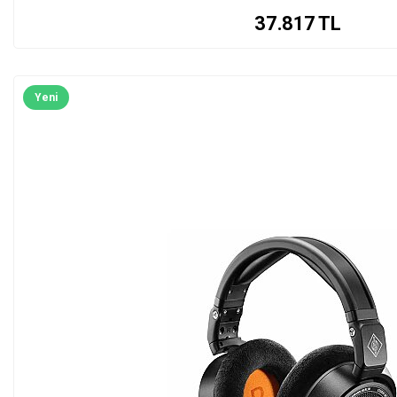
37.817
TL
Yeni