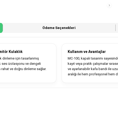
Ödeme Seçenekleri
itör Kulaklık
Kullanım ve Avantajlar
 dinleme için tasarlanmış
MC-100, kapalı tasarımı sayesinde
ek ses izolasyonu ve dengeli
kayıt veya pratik çalışmalar sıras
 rahat ve doğru dinleme sağlar.
ve ayarlanabilir kafa bandı ile uz
aralığı ile hem profesyonel hem de