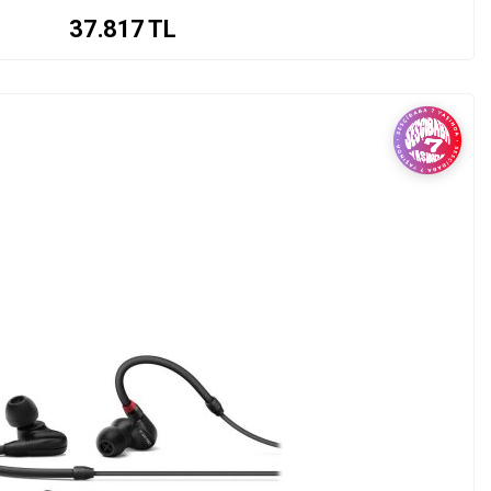
37.817
TL