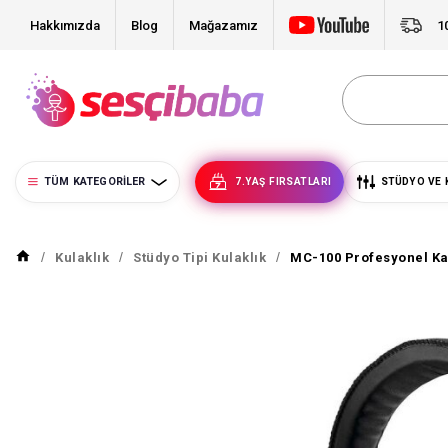
Hakkımızda
Blog
Mağazamız
1
TÜM KATEGORILER
7.YAŞ FIRSATLARI
STÜDYO VE 
Kulaklık
Stüdyo Tipi Kulaklık
MC-100 Profesyonel Kap