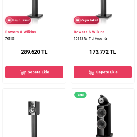
Peşin Taksit
Peşin Taksit
Bowers & Wilkins
Bowers & Wilkins
705 S3
706 S3 Raf Tipi Hoparlör
289.620
TL
173.772
TL
Sepete Ekle
Sepete Ekle
Yeni