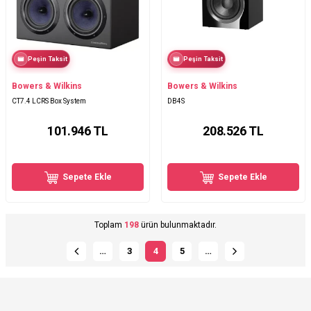
Peşin Taksit
Peşin Taksit
Bowers & Wilkins
Bowers & Wilkins
CT7.4 LCRS Box System
DB4S
101.946
TL
208.526
TL
Sepete Ekle
Sepete Ekle
Toplam
198
ürün bulunmaktadır.
…
3
4
5
…