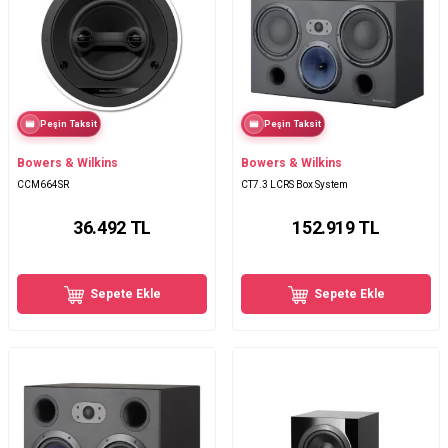
Peşin Taksit
Peşin Taksit
Bowers & Wilkins
Bowers & Wilkins
CCM664SR
CT7.3 LCRS Box System
36.492
TL
152.919
TL
Sepete Ekle
Sepete Ekle