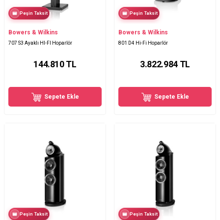
Peşin Taksit
Peşin Taksit
Bowers & Wilkins
Bowers & Wilkins
707 S3 Ayaklı HI-FI Hoparlör
801 D4 Hi-Fi Hoparlör
144.810
TL
3.822.984
TL
Sepete Ekle
Sepete Ekle
Peşin Taksit
Peşin Taksit