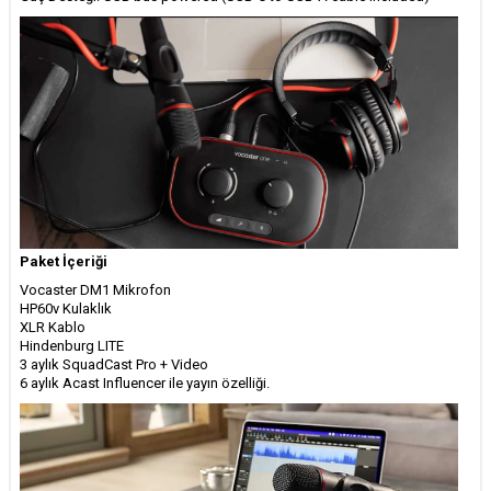
Paket İçeriği
Vocaster DM1 Mikrofon
HP60v Kulaklık
XLR Kablo
Hindenburg LITE
3 aylık SquadCast Pro + Video
6 aylık Acast Influencer ile yayın özelliği.