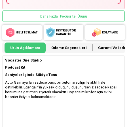
Daha Fazla
Focusrite
Ürünü
DİSTRİBÜTÖR
HIZLI TESLİMAT
KOLAY İADE
GARANTİLİ
Ürün Açıklaması
Ödeme Seçenekleri
Garanti Ve İade 
Vocaster One Studio
Podcast Kit
Saniyeler İçinde Stüdyo Tonu
Auto Gain ayarları sadece basit bir buton aracılığı ile aktif hale
getirilebilir. Eğer gain'in yüksek olduğunu düşünürseniz sadece kapalı
konumuna getirmeniz yeterli olacaktır. Böylece mikrofon için ek bi
booster ihtiyacı kalmamaktadır.