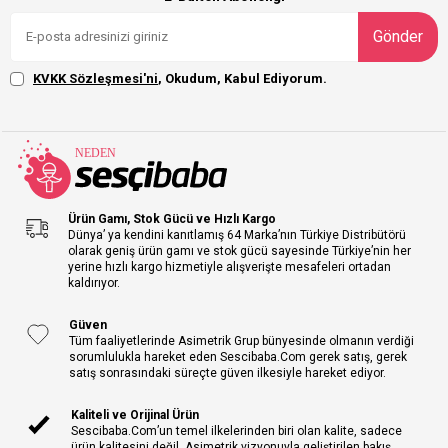
Gönder
KVKK Sözleşmesi'ni
, Okudum, Kabul Ediyorum.
Ürün Gamı, Stok Gücü ve Hızlı Kargo
Dünya’ ya kendini kanıtlamış 64 Marka’nın Türkiye Distribütörü
olarak geniş ürün gamı ve stok gücü sayesinde Türkiye’nin her
yerine hızlı kargo hizmetiyle alışverişte mesafeleri ortadan
kaldırıyor.
Güven
Tüm faaliyetlerinde Asimetrik Grup bünyesinde olmanın verdiği
sorumlulukla hareket eden Sescibaba.Com gerek satış, gerek
satış sonrasındaki süreçte güven ilkesiyle hareket ediyor.
Kaliteli ve Orijinal Ürün
Sescibaba.Com’un temel ilkelerinden biri olan kalite, sadece
ürün kalitesini değil, Asimetrik vizyonuyla geliştirilen bakış