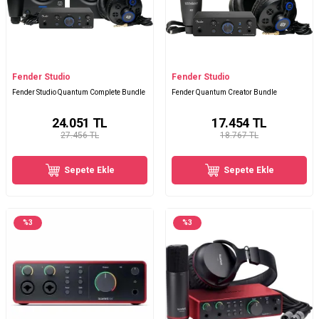
Fender Studio
Fender Studio
Fender Studio Quantum Complete Bundle
Fender Quantum Creator Bundle
24.051
TL
17.454
TL
27.456 TL
18.767 TL
Sepete Ekle
Sepete Ekle
%
3
%
3