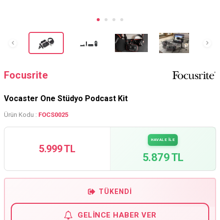
Focusrite
Vocaster One Stüdyo Podcast Kit
Ürün Kodu :
FOCS0025
HAVALE İLE
5.999 TL
5.879 TL
TÜKENDI
GELINCE HABER VER