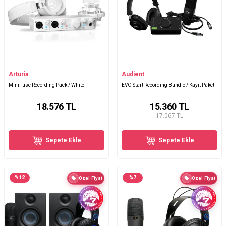
Arturia
Audient
MiniFuse Recording Pack / White
EVO Start Recording Bundle / Kayıt Paketi
18.576
TL
15.360
TL
17.067 TL
Sepete Ekle
Sepete Ekle
%
12
%
7
Özel Fiyat
Özel Fiyat