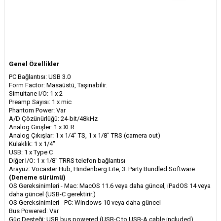
Genel Özellikler
PC Bağlantısı: USB 3.0
Form Factor: Masaüstü, Taşınabilir.
Simultane I/O: 1 x 2
Preamp Sayısı: 1 x mic
Phantom Power: Var
A/D Çözünürlüğü: 24-bit/48kHz
Analog Girişler: 1 x XLR
Analog Çıkışlar: 1 x 1/4" TS, 1 x 1/8" TRS (camera out)
Kulaklık: 1 x 1/4"
USB: 1 x Type C
Diğer I/O: 1 x 1/8" TRRS telefon bağlantısı
Arayüz: Vocaster Hub, Hindenberg Lite, 3. Party Bundled Software
(Deneme sürümü)
OS Gereksinimleri - Mac: MacOS 11.6 veya daha güncel, iPadOS 14 veya
daha güncel (USB-C gerektirir.)
OS Gereksinimleri - PC: Windows 10 veya daha güncel
Bus Powered: Var
Güç Desteği: USB bus powered (USB-C to USB-A cable included)