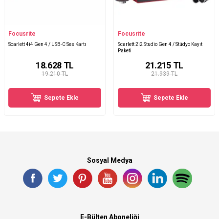
Focusrite
Focusrite
Scarlett 4i4 Gen 4 / USB-C Ses Kartı
Scarlett 2i2 Studio Gen 4 / Stüdyo Kayıt
Paketi
18.628
TL
21.215
TL
19.210 TL
21.939 TL
Sepete Ekle
Sepete Ekle
Sosyal Medya
E-Bülten Aboneliği