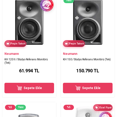
Yeni
Peşin Taksit
Peşin Taksit
Neumann
Neumann
KH 120 II / Stüdyo Referans Monitörü
KH 150 / Stüdyo Referans Monitörü (Tek)
(Tek)
61.994
TL
150.790
TL
Sepete Ekle
Sepete Ekle
%
5
Yeni
%
5
Özel Fiyat