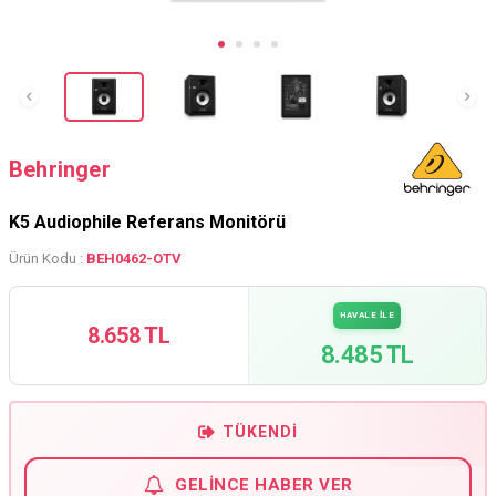
Behringer
K5 Audiophile Referans Monitörü
Ürün Kodu :
BEH0462-OTV
HAVALE İLE
8.658 TL
8.485 TL
TÜKENDI
GELINCE HABER VER