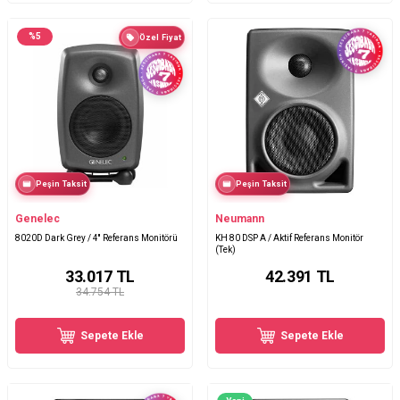
%
5
Özel Fiyat
Peşin Taksit
Peşin Taksit
Genelec
Neumann
8020D Dark Grey / 4'' Referans Monitörü
KH 80 DSP A / Aktif Referans Monitör
(Tek)
33.017
TL
42.391
TL
34.754 TL
Sepete Ekle
Sepete Ekle