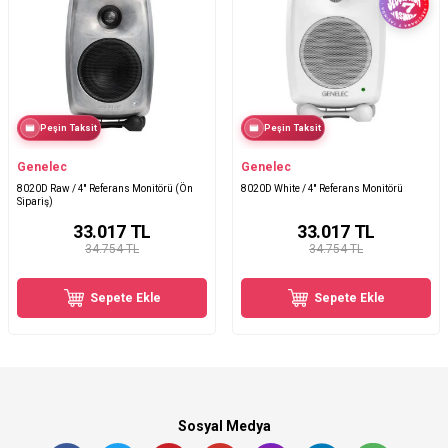
Peşin Taksit
Peşin Taksit
Genelec
Genelec
8020D Raw / 4′′ Referans Monitörü (Ön
8020D White / 4'' Referans Monitörü
Sipariş)
33.017
TL
33.017
TL
34.754 TL
34.754 TL
Sepete Ekle
Sepete Ekle
Sosyal Medya