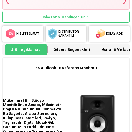
Daha Fazla
Behringer
Ürünü
DİSTRİBÜTÖR
HIZLI TESLİMAT
KOLAY İADE
GARANTİLİ
Ürün Açıklaması
Ödeme Seçenekleri
Garanti Ve İade 
K5 Audiophile Referans Monitörü
Mükemmel Bir Stüdyo
Monitörünün Amacı, Miksinizin
Doğru Bir Sunumunu Sunmaktır
Bu Sayede, Araba Stereoları,
Kulüp Ses Sistemleri, Radyo,
Taşınabilir Dijital Müzik Gibi
Günümüzün Farklı Dinleme
Ortamlarına ve Sistemlerine Ne