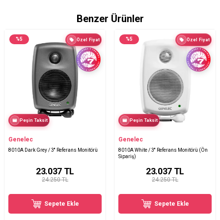
Benzer Ürünler
%
5
%
5
Özel Fiyat
Özel Fiyat
Peşin Taksit
Peşin Taksit
Genelec
Genelec
8010A Dark Grey / 3'' Referans Monitörü
8010A White / 3'' Referans Monitörü (Ön
Sipariş)
23.037
TL
23.037
TL
24.250 TL
24.250 TL
Sepete Ekle
Sepete Ekle