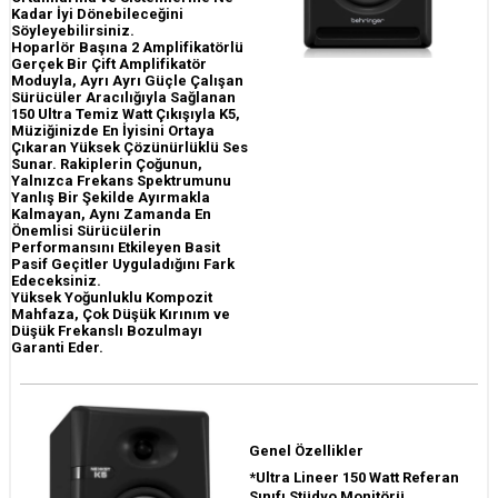
Kadar İyi Dönebileceğini
Söyleyebilirsiniz.
Hoparlör Başına 2 Amplifikatörlü
Gerçek Bir Çift Amplifikatör
Moduyla, Ayrı Ayrı Güçle Çalışan
Sürücüler Aracılığıyla Sağlanan
150 Ultra Temiz Watt Çıkışıyla K5,
Müziğinizde En İyisini Ortaya
Çıkaran Yüksek Çözünürlüklü Ses
Sunar. Rakiplerin Çoğunun,
Yalnızca Frekans Spektrumunu
Yanlış Bir Şekilde Ayırmakla
Kalmayan, Aynı Zamanda En
Önemlisi Sürücülerin
Performansını Etkileyen Basit
Pasif Geçitler Uyguladığını Fark
Edeceksiniz.
Yüksek Yoğunluklu Kompozit
Mahfaza, Çok Düşük Kırınım ve
Düşük Frekanslı Bozulmayı
Garanti Eder.
Genel Özellikler
*Ultra Lineer 150 Watt Referan
Sınıfı Stüdyo Monitörü