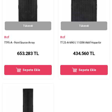
Tükendi
Tükendi
Rcf
Rcf
TTP5-A - Point Source Array
TT 25-A-MKII | 1100W Aktif Hoparlör
653.283
TL
434.560
TL
Sepete Ekle
Sepete Ekle