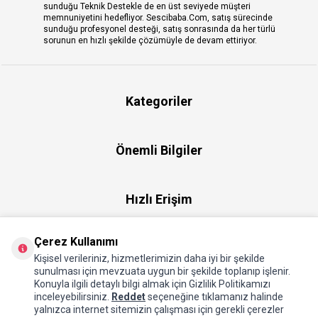
sunduğu Teknik Destekle de en üst seviyede müşteri
memnuniyetini hedefliyor. Sescibaba.Com, satış sürecinde
sunduğu profesyonel desteği, satış sonrasında da her türlü
sorunun en hızlı şekilde çözümüyle de devam ettiriyor.
Kategoriler
Önemli Bilgiler
Hızlı Erişim
Çerez Kullanımı
Üye
Kişisel verileriniz, hizmetlerimizin daha iyi bir şekilde
sunulması için mevzuata uygun bir şekilde toplanıp işlenir.
Konuyla ilgili detaylı bilgi almak için Gizlilik Politikamızı
Hakkımızda
inceleyebilirsiniz.
Reddet
seçeneğine tıklamanız halinde
yalnızca internet sitemizin çalışması için gerekli çerezler