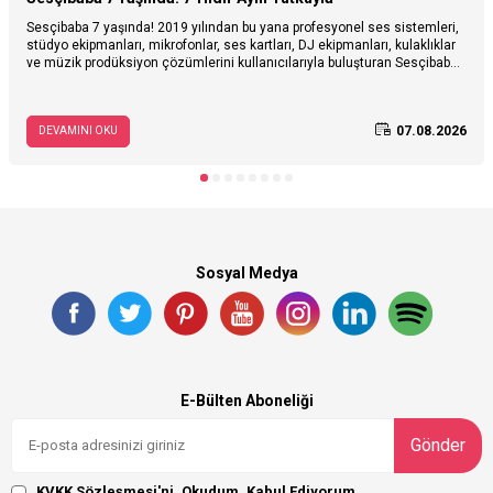
Sesçibaba 7 yaşında! 2019 yılından bu yana profesyonel ses sistemleri,
stüdyo ekipmanları, mikrofonlar, ses kartları, DJ ekipmanları, kulaklıklar
ve müzik prodüksiyon çözümlerini kullanıcılarıyla buluşturan Sesçibaba,
7. yaşını özel fırsatlarla kutluyor. Sesçibaba’nın hikâyesini, müzik ve ses
teknolojileri alanındaki yolculuğunu keşfedin; 3–28 Ağustos tarihleri
arasında geçerli 7. yaş kampanyasına özel avantajları inceleyin.
07.08.2026
DEVAMINI OKU
Sosyal Medya
E-Bülten Aboneliği
Gönder
KVKK Sözleşmesi'ni
, Okudum, Kabul Ediyorum.