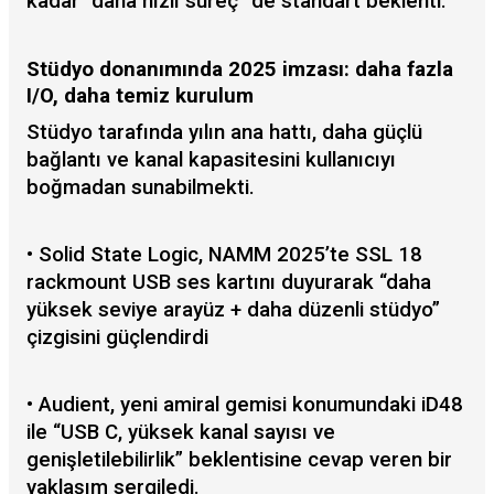
kadar “daha hızlı süreç” de standart beklenti.
Stüdyo donanımında 2025 imzası: daha fazla
I/O, daha temiz kurulum
Stüdyo tarafında yılın ana hattı, daha güçlü
bağlantı ve kanal kapasitesini kullanıcıyı
boğmadan sunabilmekti.
• Solid State Logic, NAMM 2025’te SSL 18
rackmount USB ses kartını duyurarak “daha
yüksek seviye arayüz + daha düzenli stüdyo”
çizgisini güçlendirdi
• Audient, yeni amiral gemisi konumundaki iD48
ile “USB C, yüksek kanal sayısı ve
genişletilebilirlik” beklentisine cevap veren bir
yaklaşım sergiledi.