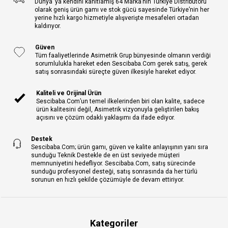
Dünya’ ya kendini kanıtlamış 64 Marka’nın Türkiye Distribütörü
olarak geniş ürün gamı ve stok gücü sayesinde Türkiye’nin her
yerine hızlı kargo hizmetiyle alışverişte mesafeleri ortadan
kaldırıyor.
Güven
Tüm faaliyetlerinde Asimetrik Grup bünyesinde olmanın verdiği
sorumlulukla hareket eden Sescibaba.Com gerek satış, gerek
satış sonrasındaki süreçte güven ilkesiyle hareket ediyor.
Kaliteli ve Orijinal Ürün
Sescibaba.Com’un temel ilkelerinden biri olan kalite, sadece
ürün kalitesini değil, Asimetrik vizyonuyla geliştirilen bakış
açısını ve çözüm odaklı yaklaşımı da ifade ediyor.
Destek
Sescibaba.Com; ürün gamı, güven ve kalite anlayışının yanı sıra
sunduğu Teknik Destekle de en üst seviyede müşteri
memnuniyetini hedefliyor. Sescibaba.Com, satış sürecinde
sunduğu profesyonel desteği, satış sonrasında da her türlü
sorunun en hızlı şekilde çözümüyle de devam ettiriyor.
Kategoriler