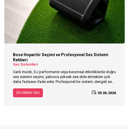
Bose Hoparlör Seçimi ve Profesyonel Ses Sistemi
Rehberi
Ses Sistemleri
Canlı müzik, DJ performansı veya kurumsal etkinliklerde doğru
ses sistemi seçimi, yalnızca yüksek ses elde etmekten çok
daha fazlasını ifade eder. Profesyonel bir sistem; dengeli ses
dağılımı, net konuşma anlaşılabilirliği, güçlü bas performansı,
kolay kurulum ve taşınabilirlik gibi kriterlerle dinleyici
30.06.2026
DEVAMINI OKU
deneyimini doğrudan etkiler. Bu rehberde profesyonel ses
sistemi seçerken dikkat edilmesi gereken temel noktaları ele
alıyor; Bose Professional'ın Line Array teknolojisine sahip L1
Pro8, L1 Pro16, L1 Pro32 ve S1 Pro+ modellerinin hangi
kullanım senaryoları için uygun olduğunu inceliyoruz. Ayrıca
Pioneer DJ XDJ-RX3 + Çift Bose L1 Pro8 paket çözümünün
sunduğu avantajlara da değinerek ihtiyaçlarınıza en uygun