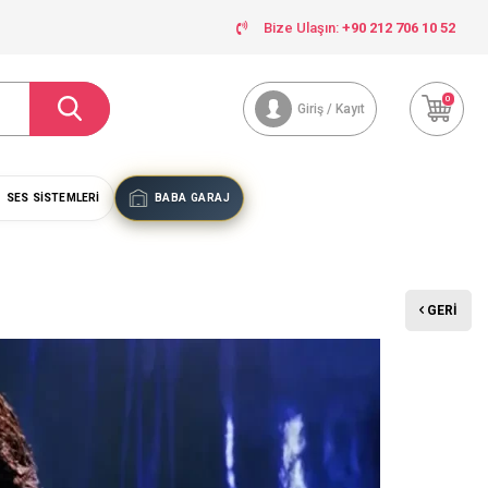
Bize Ulaşın:
+90 212 706 10 52
0
Giriş / Kayıt
SES SISTEMLERI
BABA GARAJ
GERI