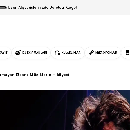
000₺ Üzeri Alışverişlerinizde Ücretsiz Kargo!
KAYIT
DJ EKIPMANLARI
KULAKLIKLAR
MIKROFONLAR
amayan Efsane Müziklerin Hikâyesi