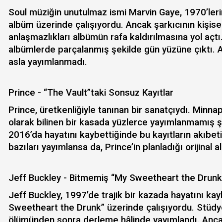
Soul müziğin unutulmaz ismi Marvin Gaye, 1970’leri
albüm üzerinde çalışıyordu. Ancak şarkıcının kişisel
anlaşmazlıkları albümün rafa kaldırılmasına yol açtı.
albümlerde parçalanmış şekilde gün yüzüne çıktı. 
asla yayımlanmadı.
Prince - “The Vault”taki Sonsuz Kayıtlar
Prince, üretkenliğiyle tanınan bir sanatçıydı. Minna
olarak bilinen bir kasada yüzlerce yayımlanmamış şar
2016’da hayatını kaybettiğinde bu kayıtların akıbet
bazıları yayımlansa da, Prince’in planladığı orijinal a
Jeff Buckley - Bitmemiş “My Sweetheart the Drunk
Jeff Buckley, 1997’de trajik bir kazada hayatını ka
Sweetheart the Drunk” üzerinde çalışıyordu. Stüdyo
ölümünden sonra derleme hâlinde yayımlandı. Anca