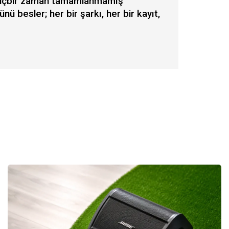
, hiçbir zaman tamamlanmamış
nü besler; her bir şarkı, her bir kayıt,