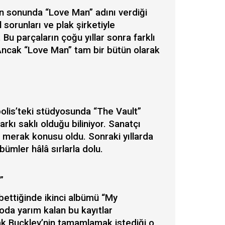
n sonunda “Love Man” adını verdiği
 sorunları ve plak şirketiyle
 Bu parçaların çoğu yıllar sonra farklı
Ancak “Love Man” tam bir bütün olarak
polis’teki stüdyosunda “The Vault”
kı saklı olduğu biliniyor. Sanatçı
i merak konusu oldu. Sonraki yıllarda
lbümler hâlâ sırlarla dolu.
”
ybettiğinde ikinci albümü “My
da yarım kalan bu kayıtlar
k Buckley’nin tamamlamak istediği o