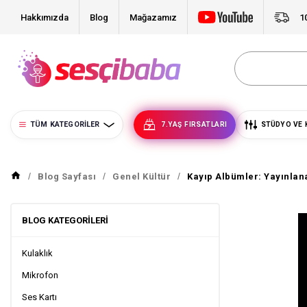
Hakkımızda
Blog
Mağazamız
1
TÜM KATEGORILER
7.YAŞ FIRSATLARI
STÜDYO VE 
Blog Sayfası
Genel Kültür
Kayıp Albümler: Yayınlan
BLOG KATEGORILERI
Kulaklık
Mikrofon
Ses Kartı