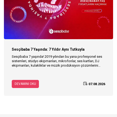
Sesçibaba 7 Yaşında: 7 Yıldır Aynı Tutkuyla
Sesçibaba 7 yaşında! 2019 yılından bu yana profesyonel ses
sistemleri, stüdyo ekipmanları, mikrofonlar, ses kartları, DJ
ekipmanları, kulaklıklar ve müzik prodüksiyon çözümlerini
kullanıcılarıyla buluşturan Sesçibaba, 7. yaşını özel fırsatlarla
kutluyor. Sesçibaba’nın hikâyesini, müzik ve ses teknolojileri
alanındaki yolculuğunu keşfedin; 3–28 Ağustos tarihleri
arasında geçerli 7. yaş kampanyasına özel avantajları
07.08.2026
DEVAMINI OKU
inceleyin.