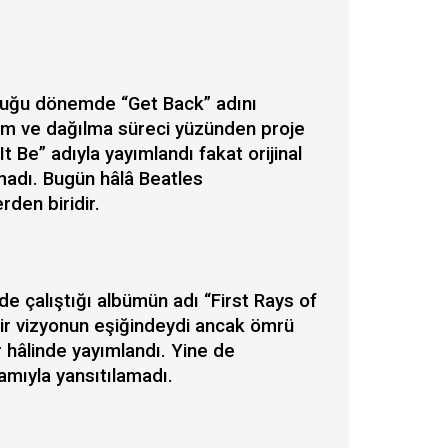
lduğu dönemde “Get Back” adını
ilim ve dağılma süreci yüzünden proje
It Be” adıyla yayımlandı fakat orijinal
madı. Bugün hâlâ Beatles
rden biridir.
de çalıştığı albümün adı “First Rays of
bir vizyonun eşiğindeydi ancak ömrü
r hâlinde yayımlandı. Yine de
amıyla yansıtılamadı.