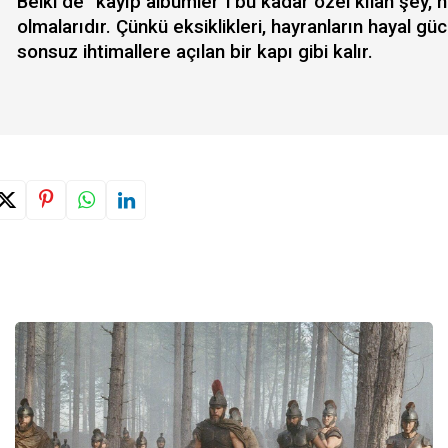
Belki de “kayıp albümler”i bu kadar özel kılan şey
olmalarıdır. Çünkü eksiklikleri, hayranların hayal gücü
sonsuz ihtimallere açılan bir kapı gibi kalır.