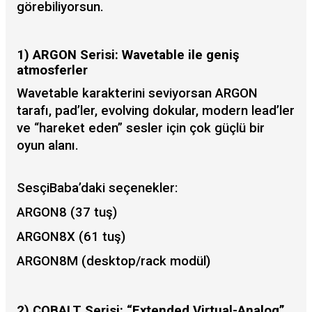
görebiliyorsun.
1) ARGON Serisi: Wavetable ile geniş
atmosferler
Wavetable karakterini seviyorsan ARGON
tarafı, pad’ler, evolving dokular, modern lead’ler
ve “hareket eden” sesler için çok güçlü bir
oyun alanı.
SesçiBaba’daki seçenekler:
ARGON8 (37 tuş)
ARGON8X (61 tuş)
ARGON8M (desktop/rack modül)
2) COBALT Serisi: “Extended Virtual-Analog”