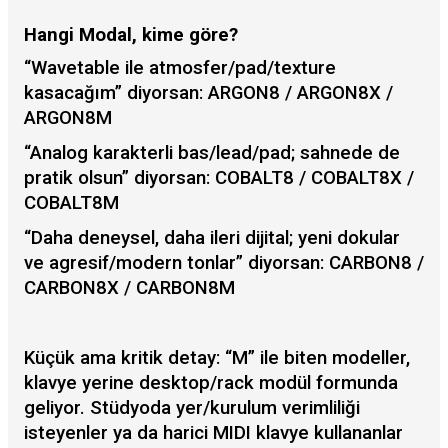
Hangi Modal, kime göre?
“Wavetable ile atmosfer/pad/texture
kasacağım” diyorsan: ARGON8 / ARGON8X /
ARGON8M
“Analog karakterli bas/lead/pad; sahnede de
pratik olsun” diyorsan: COBALT8 / COBALT8X /
COBALT8M
“Daha deneysel, daha ileri dijital; yeni dokular
ve agresif/modern tonlar” diyorsan: CARBON8 /
CARBON8X / CARBON8M
Küçük ama kritik detay: “M” ile biten modeller,
klavye yerine desktop/rack modül formunda
geliyor. Stüdyoda yer/kurulum verimliliği
isteyenler ya da harici MIDI klavye kullananlar