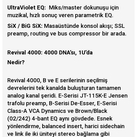
UltraViolet EQ:
Miks/master dokunuşu için
muzikal, hızlı sonuç veren parametrik EQ.
SiX / BiG SiX:
Masaüstünde konsol akışı; SSL
preamp, routing ve bus compressor bir arada.
Revival 4000: 4000 DNA’sı, 1U’da
Nedir?
Revival 4000, B ve E serilerinin seçilmiş
devrelerini tek kanalda buluşturan tamamen
analog kanal şeridi. E-Serisi JT-115K-E Jensen
trafolu preamp, B-Serisi De-Esser, E-Serisi
Class-A VCA Dynamics ve Brown/Black
(02/242) 4-bant EQ aynı gövdede. Esnek
yönlendirme, balanced insert, harici sidechain
ve link ile iki üniteyi stereo bağlama gibi