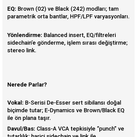
EQ:
Brown (02) ve Black (242) modları; tam
parametrik orta bantlar, HPF/LPF varyasyonları.
Yönlendirme:
Balanced insert, EQ/filtreleri
sidechain’e gönderme, işlem sırası değiştirme;
stereo link.
Nerede Parlar?
Vokal:
B-Serisi De-Esser sert sibilansı doğal
biçimde tutar; E-Dynamics ve Brown/Black EQ
ile ön plana taşır.
Davul/Bas:
Class-A VCA tepkisiyle “punch” ve
tutarlılık; harici sidechain ve link ile