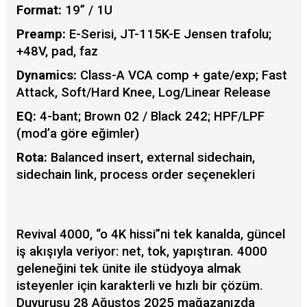
Format:
19” / 1U
Preamp:
E-Serisi, JT-115K-E Jensen trafolu;
+48V, pad, faz
Dynamics:
Class-A VCA comp + gate/exp; Fast
Attack, Soft/Hard Knee, Log/Linear Release
EQ:
4-bant; Brown 02 / Black 242; HPF/LPF
(mod’a göre eğimler)
Rota:
Balanced insert, external sidechain,
sidechain link, process order seçenekleri
Revival 4000, “o 4K hissi”ni tek kanalda, güncel
iş akışıyla veriyor: net, tok, yapıştıran. 4000
geleneğini tek ünite ile stüdyoya almak
isteyenler için karakterli ve hızlı bir çözüm.
Duyurusu 28 Ağustos 2025 mağazanızda