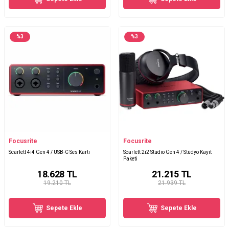
%
3
%
3
Focusrite
Focusrite
Scarlett 4i4 Gen 4 / USB-C Ses Kartı
Scarlett 2i2 Studio Gen 4 / Stüdyo Kayıt
Paketi
18.628
TL
21.215
TL
19.210 TL
21.939 TL
Sepete Ekle
Sepete Ekle