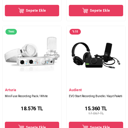
Sepete Ekle
Sepete Ekle
Yeni
%
10
Arturia
Audient
MiniFuse Recording Pack / White
EVO Start Recording Bundle / Kayıt Paketi
18.576
TL
15.360
TL
17.067 TL
Sepete Ekle
Sepete Ekle