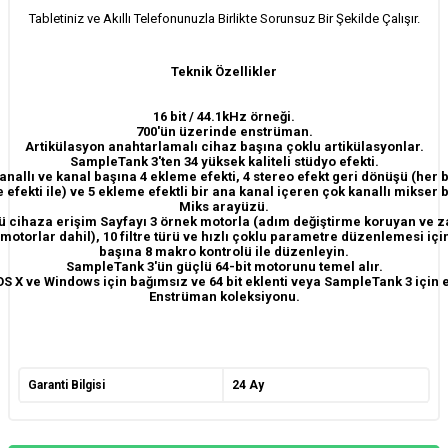
Tabletiniz ve Akıllı Telefonunuzla Birlikte Sorunsuz Bir Şekilde Çalışır.
Teknik Özellikler
16 bit / 44.1kHz örneği.
700'ün üzerinde enstrüman.
Artikülasyon anahtarlamalı cihaz başına çoklu artikülasyonlar.
SampleTank 3'ten 34 yüksek kaliteli stüdyo efekti.
anallı ve kanal başına 4 ekleme efekti, 4 stereo efekt geri dönüşü (her b
 efekti ile) ve 5 ekleme efektli bir ana kanal içeren çok kanallı mikser 
Miks arayüzü.
ü cihaza erişim Sayfayı 3 örnek motorla (adım değiştirme koruyan ve 
motorlar dahil), 10 filtre türü ve hızlı çoklu parametre düzenlemesi içi
başına 8 makro kontrolü ile düzenleyin.
SampleTank 3'ün güçlü 64-bit motorunu temel alır.
S X ve Windows için bağımsız ve 64 bit eklenti veya SampleTank 3 için e
Enstrüman koleksiyonu.
Garanti Bilgisi
24 Ay