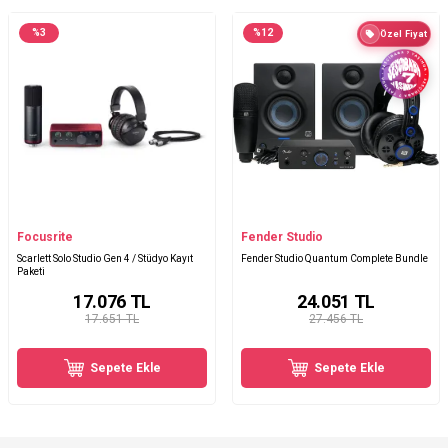
%
3
%
12
Özel Fiyat
Focusrite
Fender Studio
Scarlett Solo Studio Gen 4 / Stüdyo Kayıt
Fender Studio Quantum Complete Bundle
Paketi
17.076
TL
24.051
TL
17.651 TL
27.456 TL
Sepete Ekle
Sepete Ekle